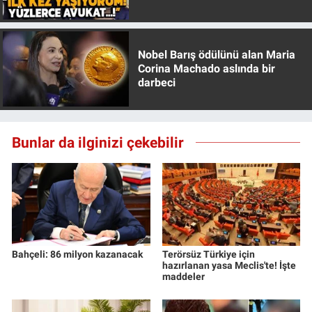
Özer anlattı!
Nobel Barış ödülünü alan Maria
Corina Machado aslında bir
darbeci
Bunlar da ilginizi çekebilir
Bahçeli: 86 milyon kazanacak
Terörsüz Türkiye için
hazırlanan yasa Meclis'te! İşte
maddeler