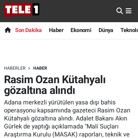
Anında Manşet
Son Dakika
Nöbetçi Eczaneler
Son Dakika
Haber
Ekonomi
Dünya
Teknolo
Başka Sohbetler
Haber
Hava Durumu
Belgesel
Ekonomi
Namaz Vakitleri
HABERLER
HABER
Bilim turu
Dünya
Trafik Durumu
Rasim Ozan Kütahyalı
Bilim ve Teknoloji Evreni
Teknoloji
Süper Lig Puan Durumu ve Fikstür
gözaltına alındı
Adana merkezli yürütülen yasa dışı bahis
Doğa Konuşuyor
Sağlık
Tüm Manşetler
operasyonu kapsamında gazeteci Rasim Ozan
Dünya
Spor
Son Dakika Haberleri
Kütahyalı gözaltına alındı. Adalet Bakanı Akın
Gürlek de yaptığı açıklamada "Mali Suçları
Ege Saati
Yayın Akışı
Haber Arşivi
Araştırma Kurulu (MASAK) raporları, teknik ve