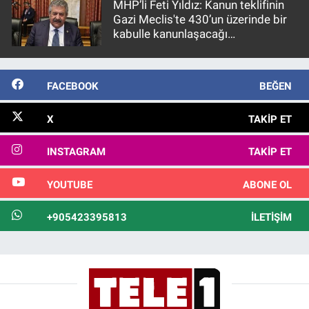
MHP’li Feti Yıldız: Kanun teklifinin
Gazi Meclis'te 430’un üzerinde bir
kabulle kanunlaşacağı
görülmektedir
FACEBOOK
BEĞEN
X
TAKIP ET
INSTAGRAM
TAKIP ET
YOUTUBE
ABONE OL
+905423395813
İLETIŞIM