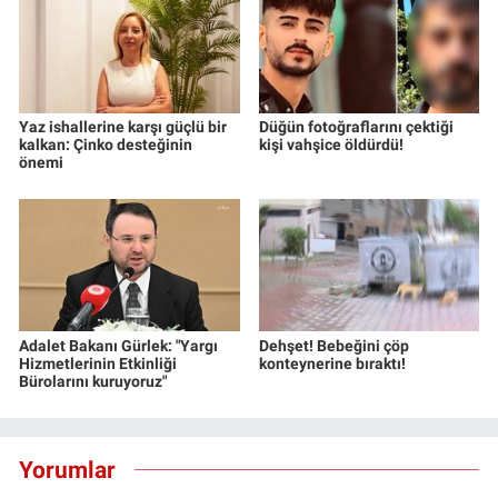
Yaz ishallerine karşı güçlü bir
Düğün fotoğraflarını çektiği
kalkan: Çinko desteğinin
kişi vahşice öldürdü!
önemi
Adalet Bakanı Gürlek: "Yargı
Dehşet! Bebeğini çöp
Hizmetlerinin Etkinliği
konteynerine bıraktı!
Bürolarını kuruyoruz"
Yorumlar