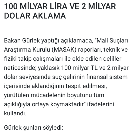
Nedir
100 MİLYAR LİRA VE 2 MİLYAR
DOLAR AKLAMA
Popüler
Programlar
Bakan Gürlek yaptığı açıklamada, "Mali Suçları
Sağlık
Araştırma Kurulu (MASAK) raporları, teknik ve
fiziki takip çalışmaları ile elde edilen deliller
Spor
neticesinde; yaklaşık 100 milyar TL ve 2 milyar
dolar seviyesinde suç gelirinin finansal sistem
Teknoloji
içerisinde aklandığının tespit edilmesi,
yürütülen mücadelenin boyutunu tüm
Türkiye'nin Geleceği
açıklığıyla ortaya koymaktadır" ifadelerini
Türkiye'nin Gündemi
kullandı.
Yerel Gündem
Gürlek şunları söyledi: