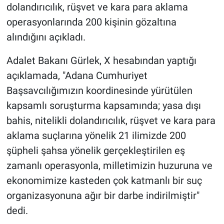
dolandırıcılık, rüşvet ve kara para aklama
operasyonlarında 200 kişinin gözaltına
Gündem Özel
alındığını açıkladı.
Günün görüntüsü
Adalet Bakanı Gürlek, X hesabından yaptığı
Haber
açıklamada, "Adana Cumhuriyet
Başsavcılığımızın koordinesinde yürütülen
İlan
kapsamlı soruşturma kapsamında; yasa dışı
bahis, nitelikli dolandırıcılık, rüşvet ve kara para
Kimdir
aklama suçlarına yönelik 21 ilimizde 200
şüpheli şahsa yönelik gerçekleştirilen eş
Koronavirüs
zamanlı operasyonla, milletimizin huzuruna ve
Kültür Sanat
ekonomimize kasteden çok katmanlı bir suç
organizasyonuna ağır bir darbe indirilmiştir"
Ne demişti
dedi.