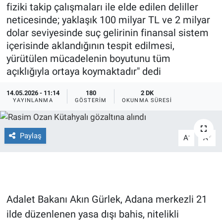
fiziki takip çalışmaları ile elde edilen deliller
Ege'den Esintiler
İletişim
neticesinde; yaklaşık 100 milyar TL ve 2 milyar
dolar seviyesinde suç gelirinin finansal sistem
Eğitim
içerisinde aklandığının tespit edilmesi,
yürütülen mücadelenin boyutunu tüm
Eğlence
açıklığıyla ortaya koymaktadır" dedi
Ekonomi
14.05.2026 - 11:14
180
2 DK
YAYINLANMA
GÖSTERIM
OKUNMA SÜRESI
Forum
Paylaş
-
+
A
A
Gerçeğin İzinde
Gün Başlıyor
Gün Bitiyor
Adalet Bakanı Akın Gürlek, Adana merkezli 21
ilde düzenlenen yasa dışı bahis, nitelikli
Gün Ortası