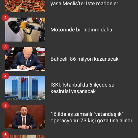
yasa Meclis'te! İşte maddeler
2
Motorinde bir indirim daha
3
Bahçeli: 86 milyon kazanacak
4
İSKİ: İstanbul'da 6 ilçede su
kesintisi yaşanacak
5
16 ilde eş zamanlı “vatandaşlık”
operasyonu: 73 kişi gözaltına alındı
6