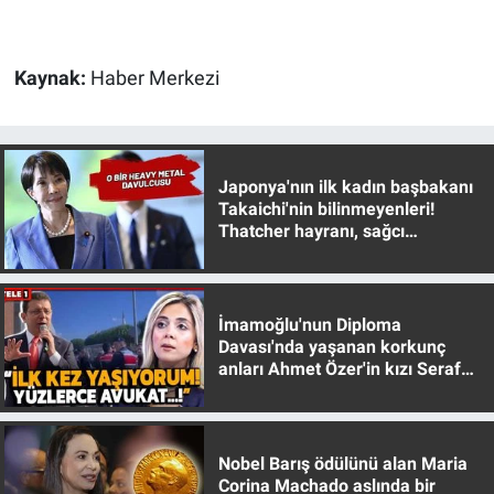
Kaynak:
Haber Merkezi
Japonya'nın ilk kadın başbakanı
Takaichi'nin bilinmeyenleri!
Thatcher hayranı, sağcı
muhafazakar
İmamoğlu'nun Diploma
Davası'nda yaşanan korkunç
anları Ahmet Özer'in kızı Seraf
Özer anlattı!
Nobel Barış ödülünü alan Maria
Corina Machado aslında bir