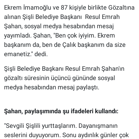
Ekrem İmamoğlu ve 87 kişiyle birlikte Gözaltına
Gündem Özel
alınan Şişli Belediye Başkanı Resul Emrah
Şahan, sosyal medya hesabından mesaj
Günün görüntüsü
yayımladı. Şahan, "Ben çok iyiyim. Ekrem
başkanım da, ben de Çalık başkanım da size
Haber
emanetiz." dedi.
İlan
Şişli Belediye Başkanı Resul Emrah Şahan'ın
gözaltı süresinin üçüncü gününde sosyal
Kimdir
medya hesabından mesaj paylaştı.
Koronavirüs
Kültür Sanat
Şahan, paylaşımında şu ifadeleri kullandı:
"Sevgili Şişlili yurttaşlarım. Dayanışmanın
Ne demişti
seslerini duyuyorum. Sonu aydınlık günler çok