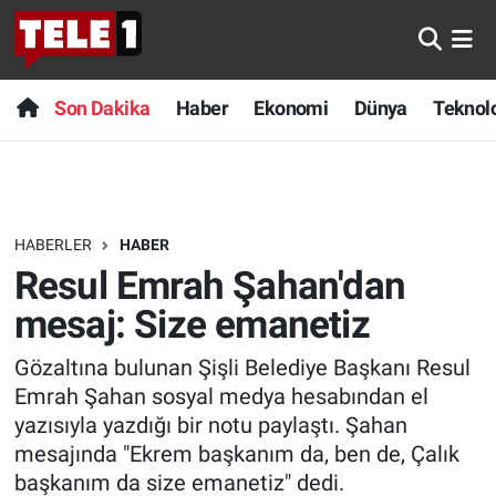
Anında Manşet
Son Dakika
Nöbetçi Eczaneler
Son Dakika
Haber
Ekonomi
Dünya
Teknolo
Başka Sohbetler
Haber
Hava Durumu
Belgesel
Ekonomi
Namaz Vakitleri
HABERLER
HABER
Bilim turu
Dünya
Trafik Durumu
Resul Emrah Şahan'dan
Bilim ve Teknoloji Evreni
Teknoloji
Süper Lig Puan Durumu ve Fikstür
mesaj: Size emanetiz
Gözaltına bulunan Şişli Belediye Başkanı Resul
Doğa Konuşuyor
Sağlık
Tüm Manşetler
Emrah Şahan sosyal medya hesabından el
Dünya
Spor
Son Dakika Haberleri
yazısıyla yazdığı bir notu paylaştı. Şahan
mesajında "Ekrem başkanım da, ben de, Çalık
Ege Saati
Yayın Akışı
Haber Arşivi
başkanım da size emanetiz" dedi.