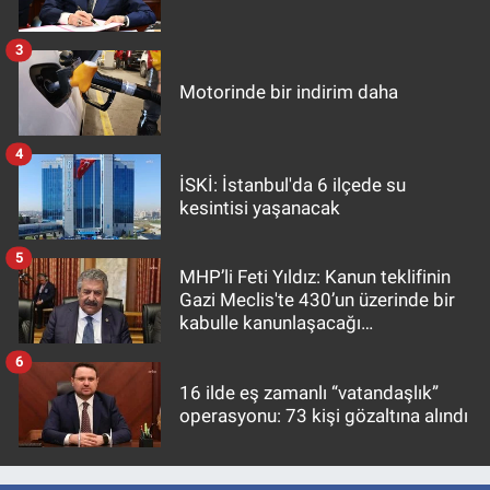
3
Motorinde bir indirim daha
4
İSKİ: İstanbul'da 6 ilçede su
kesintisi yaşanacak
5
MHP’li Feti Yıldız: Kanun teklifinin
Gazi Meclis'te 430’un üzerinde bir
kabulle kanunlaşacağı
görülmektedir
6
16 ilde eş zamanlı “vatandaşlık”
operasyonu: 73 kişi gözaltına alındı