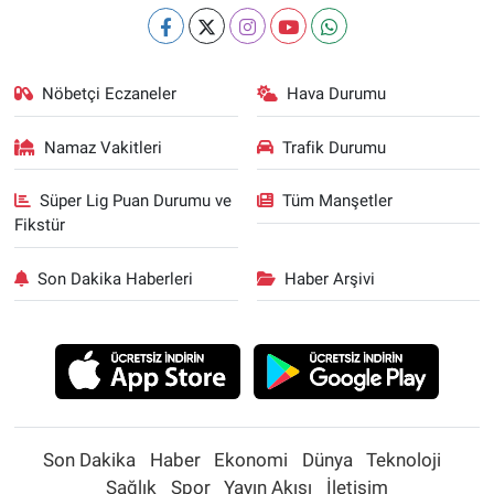
Nöbetçi Eczaneler
Hava Durumu
Namaz Vakitleri
Trafik Durumu
Süper Lig Puan Durumu ve
Tüm Manşetler
Fikstür
Son Dakika Haberleri
Haber Arşivi
Son Dakika
Haber
Ekonomi
Dünya
Teknoloji
Sağlık
Spor
Yayın Akışı
İletişim