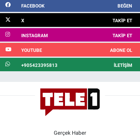
FACEBOOK
BEĞEN
X
TAKIP ET
INSTAGRAM
TAKIP ET
YOUTUBE
ABONE OL
+905423395813
İLETIŞIM
Gerçek Haber