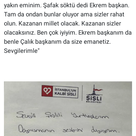
Nedir
yakın eminim. Şafak söktü dedi Ekrem başkan.
Tam da ondan bunlar oluyor ama sizler rahat
Popüler
olun. Kazanan millet olacak. Kazanan sizler
olacaksınız. Ben çok iyiyim. Ekrem başkanım da
Programlar
benle Çalık başkanım da size emanetiz.
Sağlık
Sevgilerimle"
Spor
Teknoloji
Türkiye'nin Geleceği
Türkiye'nin Gündemi
Yerel Gündem