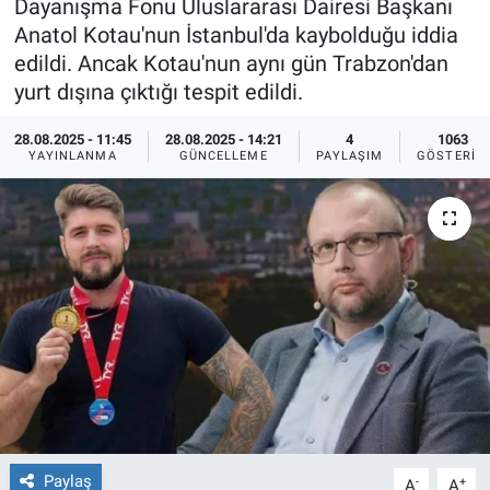
Dayanışma Fonu Uluslararası Dairesi Başkanı
Anatol Kotau'nun İstanbul'da kaybolduğu iddia
Ege'den Esintiler
İletişim
edildi. Ancak Kotau'nun aynı gün Trabzon'dan
yurt dışına çıktığı tespit edildi.
Eğitim
28.08.2025 - 11:45
28.08.2025 - 14:21
4
1063
Eğlence
YAYINLANMA
GÜNCELLEME
PAYLAŞIM
GÖSTERIM
Ekonomi
Forum
Gerçeğin İzinde
Gün Başlıyor
Gün Bitiyor
Paylaş
-
+
Gün Ortası
A
A