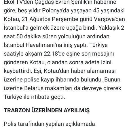
Ekol TV'den Çağdaş Evren Şenlik’in haberine
Nedir
göre, beş yıldır Polonya’da yaşayan 45 yaşındaki
Popüler
Kotau, 21 Ağustos Perşembe günü Varşova’dan
İstanbul’a gelmek üzere uçağa bindi. Yaklaşık 2
Programlar
saat 50 dakika süren yolculuğun ardından
İstanbul Havalimanı’na iniş yaptı. Türkiye
Sağlık
saatiyle akşam 22.18'de eşine son mesajını
Spor
gönderen Kotau, o andan sonra adeta izini
kaybettirdi. Eşi, Kotau’dan haber alamaması
Teknoloji
üzerine polise kayıp ihbarında bulundu. Bunun
üzerine Belarus makamları da devreye girerek
Türkiye'nin Geleceği
Türkiye ile irtibata geçti.
Türkiye'nin Gündemi
TRABZON ÜZERİNDEN AYRILMIŞ
Yerel Gündem
Polis tarafından yapılan açıklamada