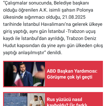
“Çalışmalar sonucunda, Belediye başkanı
Yerel Yaşam
olduğu öğrenilen A.K. isimli şahsın Polonya
Canlı Yayın
ülkesinde sığınmacı olduğu, 21.08.2025
tarihinde İstanbul Havalimanı’na gelerek ülkeye
giriş yaptığı, aynı gün İstanbul -Trabzon uçuş
kaydı ile İstanbul’dan ayrıldığı, Trabzon Deniz
Hudut kapısından da yine aynı gün ülkeden çıkış
yaptığı anlaşılmıştır” denildi.
ABD Başkan Yardımcısı:
Görüşme çok iyi geçti
Rus yüzücü nasıl
kayboldu? Üç farklı