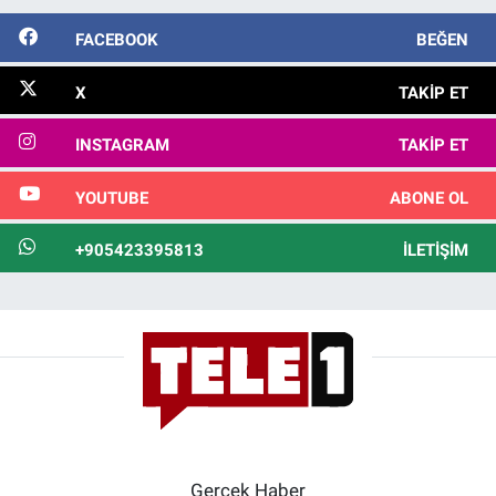
FACEBOOK
BEĞEN
X
TAKIP ET
INSTAGRAM
TAKIP ET
YOUTUBE
ABONE OL
+905423395813
İLETIŞIM
Gerçek Haber