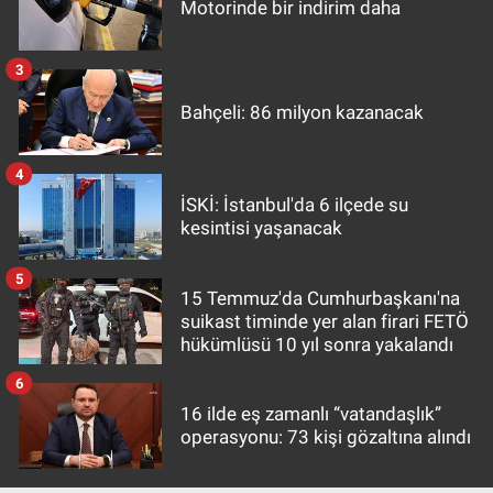
Motorinde bir indirim daha
3
Bahçeli: 86 milyon kazanacak
4
İSKİ: İstanbul'da 6 ilçede su
kesintisi yaşanacak
5
15 Temmuz'da Cumhurbaşkanı'na
suikast timinde yer alan firari FETÖ
hükümlüsü 10 yıl sonra yakalandı
6
16 ilde eş zamanlı “vatandaşlık”
operasyonu: 73 kişi gözaltına alındı