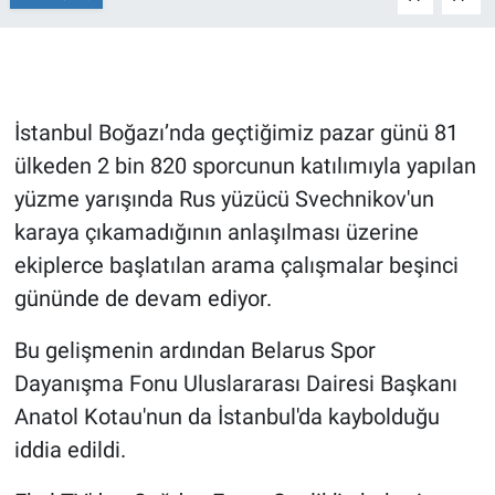
Gündem Özel
Günün görüntüsü
İstanbul Boğazı’nda geçtiğimiz pazar günü 81
ülkeden 2 bin 820 sporcunun katılımıyla yapılan
Haber
yüzme yarışında Rus yüzücü Svechnikov'un
İlan
karaya çıkamadığının anlaşılması üzerine
ekiplerce başlatılan arama çalışmalar beşinci
Kimdir
gününde de devam ediyor.
Koronavirüs
Bu gelişmenin ardından Belarus Spor
Dayanışma Fonu Uluslararası Dairesi Başkanı
Kültür Sanat
Anatol Kotau'nun da İstanbul'da kaybolduğu
Ne demişti
iddia edildi.