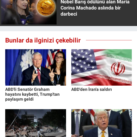
Nobel Barış ödülünü alan Maria
Corina Machado aslında bir
darbeci
Bunlar da ilginizi çekebilir
ABD'li Senatör Graham
ABD'den İran'a saldırı
hayatını kaybetti, Trump'tan
paylaşım geldi