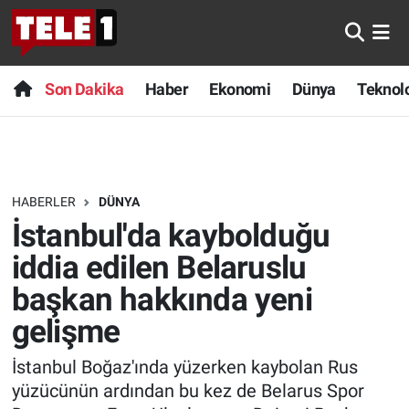
Anında Manşet
Son Dakika
Nöbetçi Eczaneler
Son Dakika
Haber
Ekonomi
Dünya
Teknolo
Başka Sohbetler
Haber
Hava Durumu
Belgesel
Ekonomi
Namaz Vakitleri
HABERLER
DÜNYA
Bilim turu
Dünya
Trafik Durumu
İstanbul'da kaybolduğu
Bilim ve Teknoloji Evreni
Teknoloji
Süper Lig Puan Durumu ve Fikstür
iddia edilen Belaruslu
başkan hakkında yeni
Doğa Konuşuyor
Sağlık
Tüm Manşetler
gelişme
Dünya
Spor
Son Dakika Haberleri
İstanbul Boğaz'ında yüzerken kaybolan Rus
yüzücünün ardından bu kez de Belarus Spor
Ege Saati
Yayın Akışı
Haber Arşivi