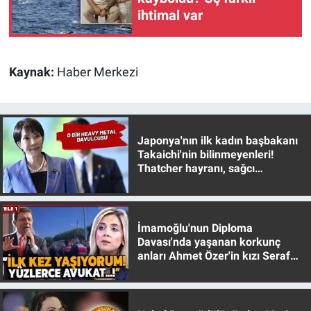
ihtimal var
Kaynak:
Haber Merkezi
Japonya'nın ilk kadın başbakanı
Takaichi'nin bilinmeyenleri!
Thatcher hayranı, sağcı
muhafazakar
İmamoğlu'nun Diploma
Davası'nda yaşanan korkunç
anları Ahmet Özer'in kızı Seraf
Özer anlattı!