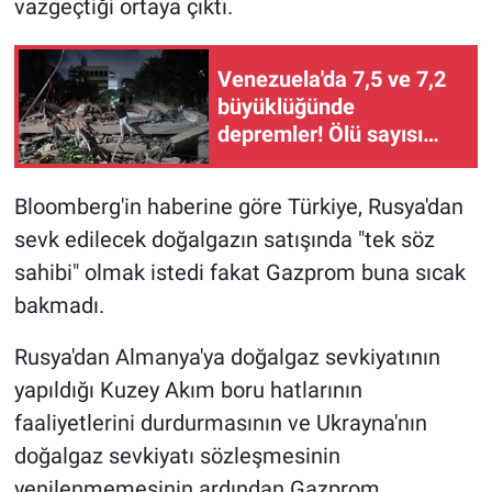
vazgeçtiği ortaya çıktı.
Gündem Özel
Venezuela'da 7,5 ve 7,2
büyüklüğünde
Günün görüntüsü
depremler! Ölü sayısı
artıyor...
Haber
Bloomberg'in haberine göre Türkiye, Rusya'dan
İlan
sevk edilecek doğalgazın satışında "tek söz
sahibi" olmak istedi fakat Gazprom buna sıcak
Kimdir
bakmadı.
Koronavirüs
Rusya'dan Almanya'ya doğalgaz sevkiyatının
Kültür Sanat
yapıldığı Kuzey Akım boru hatlarının
faaliyetlerini durdurmasının ve Ukrayna'nın
Ne demişti
doğalgaz sevkiyatı sözleşmesinin
yenilenmemesinin ardından Gazprom