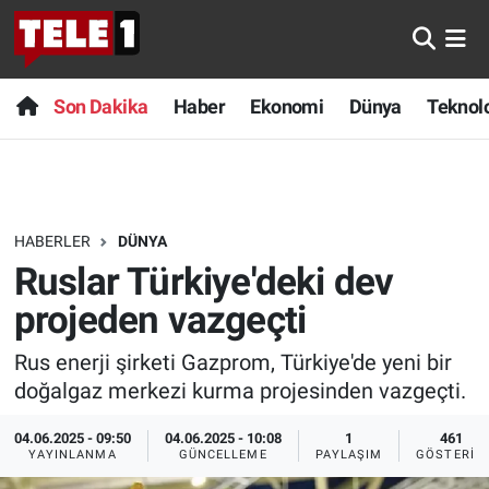
Anında Manşet
Son Dakika
Nöbetçi Eczaneler
Son Dakika
Haber
Ekonomi
Dünya
Teknolo
Başka Sohbetler
Haber
Hava Durumu
Belgesel
Ekonomi
Namaz Vakitleri
HABERLER
DÜNYA
Bilim turu
Dünya
Trafik Durumu
Ruslar Türkiye'deki dev
Bilim ve Teknoloji Evreni
Teknoloji
Süper Lig Puan Durumu ve Fikstür
projeden vazgeçti
Rus enerji şirketi Gazprom, Türkiye'de yeni bir
Doğa Konuşuyor
Sağlık
Tüm Manşetler
doğalgaz merkezi kurma projesinden vazgeçti.
Dünya
Spor
Son Dakika Haberleri
04.06.2025 - 09:50
04.06.2025 - 10:08
1
461
YAYINLANMA
GÜNCELLEME
PAYLAŞIM
GÖSTERIM
Ege Saati
Yayın Akışı
Haber Arşivi