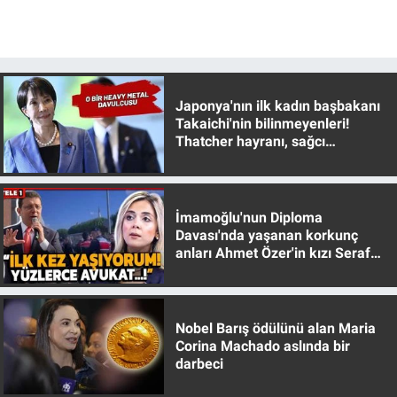
Yerel Yaşam
Canlı Yayın
Japonya'nın ilk kadın başbakanı
Takaichi'nin bilinmeyenleri!
Thatcher hayranı, sağcı
muhafazakar
İmamoğlu'nun Diploma
Davası'nda yaşanan korkunç
anları Ahmet Özer'in kızı Seraf
Özer anlattı!
Nobel Barış ödülünü alan Maria
Corina Machado aslında bir
darbeci