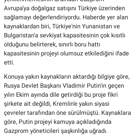
Nedir
Avrupa'ya doğalgaz satışını Türkiye üzerinden
sağlamayı değerlendiriyordu. Haberde yer alan
Popüler
kaynaklardan biri, Türkiye'nin Yunanistan ve
Programlar
Bulgaristan'a sevkiyat kapasitesinin çok kısıtlı
olduğunu belirterek, sınırlı boru hattı
Sağlık
kapasitesinin projeyi olumsuz etkilediğini ifade
etti.
Spor
Konuya yakın kaynakların aktardığı bilgiye göre,
Teknoloji
Rusya Devlet Başkanı Vladimir Putin'in geçen
yılın Ekim ayında dile getirdiği bu proje fikri
Türkiye'nin Geleceği
şirkete ait değildi, Kremlin'e yakın siyasi
Türkiye'nin Gündemi
çevreler tarafından öne sürülmüştü. Kaynaklara
göre, Putin projeyi kamuya açıkladığında
Yerel Gündem
Gazprom yöneticileri şaşkınlığa uğradı.