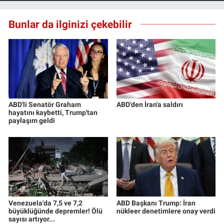
Bunlar da ilginizi çekebilir
ABD'li Senatör Graham
ABD'den İran'a saldırı
hayatını kaybetti, Trump'tan
paylaşım geldi
Venezuela'da 7,5 ve 7,2
ABD Başkanı Trump: İran
büyüklüğünde depremler! Ölü
nükleer denetimlere onay verdi
sayısı artıyor...