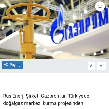
Ege'den Esintiler
İletişim
Eğitim
Eğlence
Ekonomi
Forum
Paylaş
-
+
A
A
Gerçeğin İzinde
Gün Başlıyor
Rus Enerji Şirketi Gazprom'un Türkiye'de
Gün Bitiyor
doğalgaz merkezi kurma projesinden
Gün Ortası