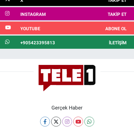
X
TAKIP ET
INSTAGRAM
TAKIP ET
YOUTUBE
ABONE OL
+905423395813
İLETIŞIM
Gerçek Haber