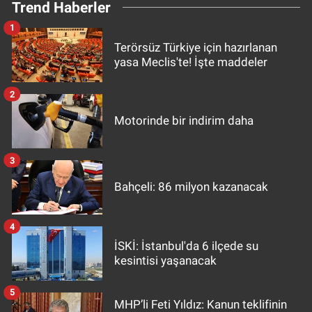
Trend Haberler
1
Terörsüz Türkiye için hazırlanan
yasa Meclis'te! İşte maddeler
2
Motorinde bir indirim daha
3
Bahçeli: 86 milyon kazanacak
4
İSKİ: İstanbul'da 6 ilçede su
kesintisi yaşanacak
5
MHP’li Feti Yıldız: Kanun teklifinin