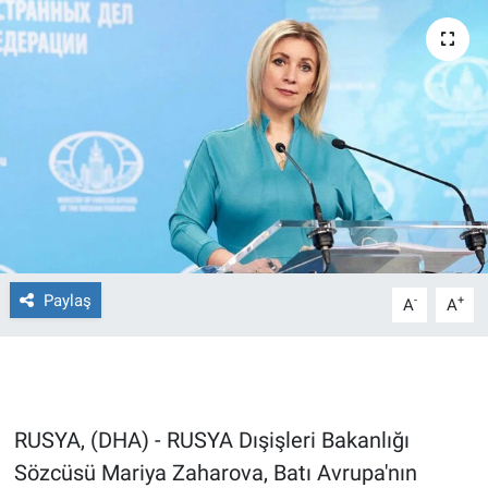
Ege'den Esintiler
İletişim
Eğitim
Eğlence
Ekonomi
Forum
Paylaş
-
+
A
A
Gerçeğin İzinde
Gün Başlıyor
Gün Bitiyor
RUSYA, (DHA) - RUSYA Dışişleri Bakanlığı
Sözcüsü Mariya Zaharova, Batı Avrupa'nın
Gün Ortası