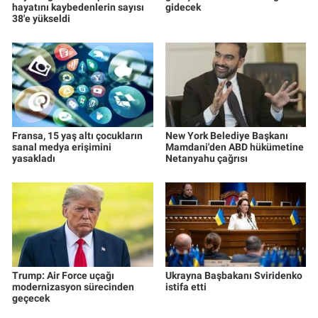
hayatını kaybedenlerin sayısı
gidecek
38'e yükseldi
Fransa, 15 yaş altı çocukların
New York Belediye Başkanı
sanal medya erişimini
Mamdani'den ABD hükümetine
yasakladı
Netanyahu çağrısı
Trump: Air Force uçağı
Ukrayna Başbakanı Sviridenko
modernizasyon sürecinden
istifa etti
geçecek