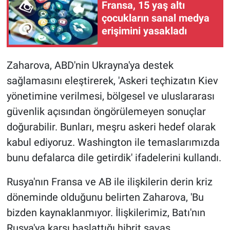
Nedir
Fransa, 15 yaş altı
çocukların sanal medya
Popüler
erişimini yasakladı
Programlar
Zaharova, ABD'nin Ukrayna'ya destek
sağlamasını eleştirerek, 'Askeri teçhizatın Kiev
Sağlık
yönetimine verilmesi, bölgesel ve uluslararası
Spor
güvenlik açısından öngörülemeyen sonuçlar
doğurabilir. Bunları, meşru askeri hedef olarak
Teknoloji
kabul ediyoruz. Washington ile temaslarımızda
bunu defalarca dile getirdik' ifadelerini kullandı.
Türkiye'nin Geleceği
Rusya'nın Fransa ve AB ile ilişkilerin derin kriz
Türkiye'nin Gündemi
döneminde olduğunu belirten Zaharova, 'Bu
bizden kaynaklanmıyor. İlişkilerimiz, Batı'nın
Yerel Gündem
Rusya'ya karşı başlattığı hibrit savaş