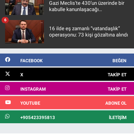
Gazi Meclis'te 430’un üzerinde bir
kabulle kanunlaşacağı
görülmektedir
6
16 ilde eş zamanlı “vatandaşlık”
operasyonu: 73 kişi gözaltına alındı
FACEBOOK
BEĞEN
X
TAKIP ET
INSTAGRAM
TAKIP ET
YOUTUBE
ABONE OL
+905423395813
İLETIŞIM