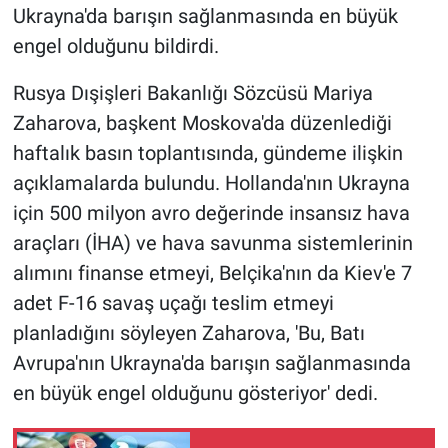
Ukrayna'da barışın sağlanmasında en büyük
engel olduğunu bildirdi.
Gündem Özel
Rusya Dışişleri Bakanlığı Sözcüsü Mariya
Günün görüntüsü
Zaharova, başkent Moskova'da düzenlediği
Haber
haftalık basın toplantısında, gündeme ilişkin
açıklamalarda bulundu. Hollanda'nın Ukrayna
İlan
için 500 milyon avro değerinde insansız hava
araçları (İHA) ve hava savunma sistemlerinin
Kimdir
alımını finanse etmeyi, Belçika'nın da Kiev'e 7
adet F-16 savaş uçağı teslim etmeyi
Koronavirüs
planladığını söyleyen Zaharova, 'Bu, Batı
Kültür Sanat
Avrupa'nın Ukrayna'da barışın sağlanmasında
en büyük engel olduğunu gösteriyor' dedi.
Ne demişti