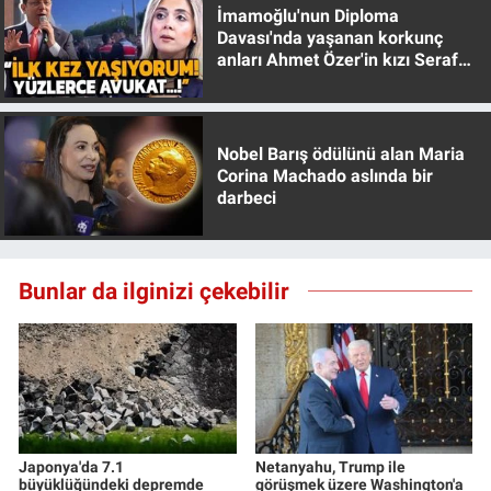
İmamoğlu'nun Diploma
Davası'nda yaşanan korkunç
anları Ahmet Özer'in kızı Seraf
Özer anlattı!
Nobel Barış ödülünü alan Maria
Corina Machado aslında bir
darbeci
Bunlar da ilginizi çekebilir
Japonya'da 7.1
Netanyahu, Trump ile
büyüklüğündeki depremde
görüşmek üzere Washington'a