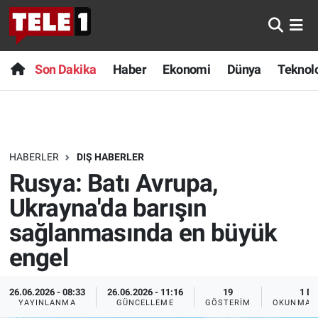
Anında Manşet
Son Dakika
Nöbetçi Eczaneler
Son Dakika
Haber
Ekonomi
Dünya
Teknolo
Başka Sohbetler
Haber
Hava Durumu
Belgesel
Ekonomi
Namaz Vakitleri
HABERLER
DIŞ HABERLER
Bilim turu
Dünya
Trafik Durumu
Rusya: Batı Avrupa,
Bilim ve Teknoloji Evreni
Teknoloji
Süper Lig Puan Durumu ve Fikstür
Ukrayna'da barışın
sağlanmasında en büyük
Doğa Konuşuyor
Sağlık
Tüm Manşetler
engel
Dünya
Spor
Son Dakika Haberleri
26.06.2026 - 08:33
26.06.2026 - 11:16
19
1 DK
YAYINLANMA
GÜNCELLEME
GÖSTERIM
OKUNMA S
Ege Saati
Yayın Akışı
Haber Arşivi