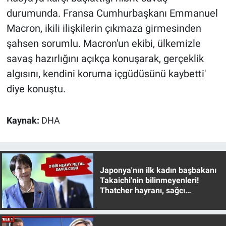
Yerel Yaşam
durumunda. Fransa Cumhurbaşkanı Emmanuel
Macron, ikili ilişkilerin çıkmaza girmesinden
Canlı Yayın
şahsen sorumlu. Macron'un ekibi, ülkemizle
savaş hazırlığını açıkça konuşarak, gerçeklik
algısını, kendini koruma içgüdüsünü kaybetti'
diye konuştu.
Kaynak:
DHA
Japonya'nın ilk kadın başbakanı
Takaichi'nin bilinmeyenleri!
Thatcher hayranı, sağcı
muhafazakar