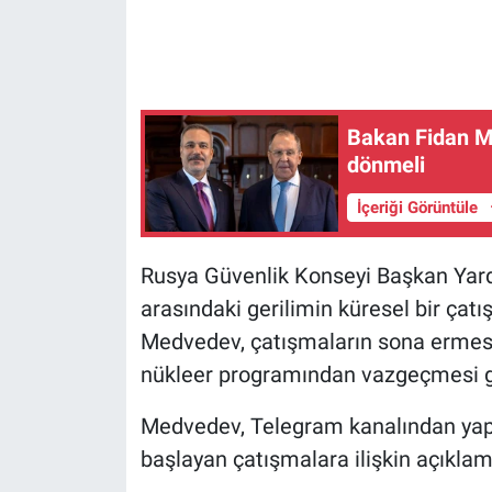
Gündem Özel
Günün görüntüsü
Bakan Fidan M
dönmeli
Haber
İçeriği Görüntüle
İlan
Rusya Güvenlik Konseyi Başkan Yardı
Kimdir
arasındaki gerilimin küresel bir çat
Koronavirüs
Medvedev, çatışmaların sona ermesi içi
nükleer programından vazgeçmesi ge
Kültür Sanat
Medvedev, Telegram kanalından yaptığı
Ne demişti
başlayan çatışmalara ilişkin açıkla