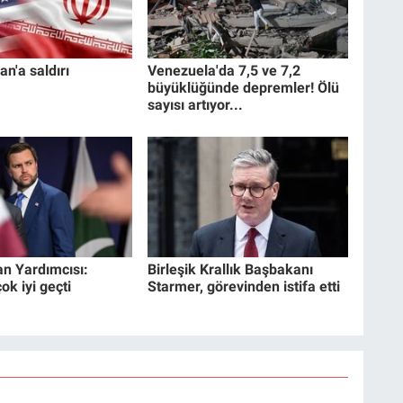
an'a saldırı
Venezuela'da 7,5 ve 7,2
büyüklüğünde depremler! Ölü
sayısı artıyor...
n Yardımcısı:
Birleşik Krallık Başbakanı
k iyi geçti
Starmer, görevinden istifa etti