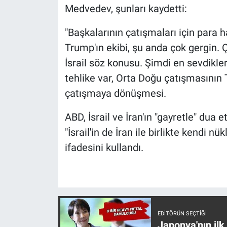
Nedir
Medvedev, şunları kaydetti:
Popüler
"Başkalarının çatışmaları için par
Trump'ın ekibi, şu anda çok gergin. 
Programlar
İsrail söz konusu. Şimdi en sevdikleri
tehlike var, Orta Doğu çatışmasının T
Sağlık
çatışmaya dönüşmesi.
Spor
ABD, İsrail ve İran'ın "gayretle" dua
"İsrail'in de İran ile birlikte kendi
Teknoloji
ifadesini kullandı.
Türkiye'nin Geleceği
Türkiye'nin Gündemi
Yerel Gündem
EDITÖRÜN SEÇTIĞI
Japonya'nın ilk