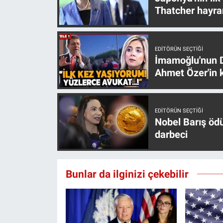
Yerel Yaşam
Thatcher hayra
Canlı Yayın
EDITÖRÜN SEÇTIĞI
İmamoğlu'nun D
Ahmet Özer'in k
EDITÖRÜN SEÇTIĞI
Nobel Barış öd
darbeci
Bunlar da ilginizi çekebilir