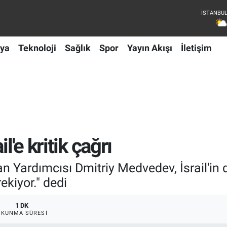
ya
Teknoloji
Sağlık
Spor
Yayın Akışı
İletişim
l'e kritik çağrı
Yardımcısı Dmitriy Medvedev, İsrail'in de 
kiyor." dedi
1 DK
OKUNMA SÜRESI