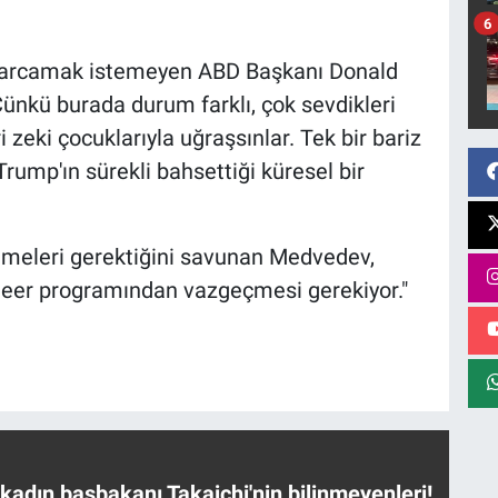
6
a harcamak istemeyen ABD Başkanı Donald
Çünkü burada durum farklı, çok sevdikleri
 zeki çocuklarıyla uğraşsınlar. Tek bir bariz
rump'ın sürekli bahsettiği küresel bir
 etmeleri gerektiğini savunan Medvedev,
 nükleer programından vazgeçmesi gerekiyor."
 kadın başbakanı Takaichi'nin bilinmeyenleri!