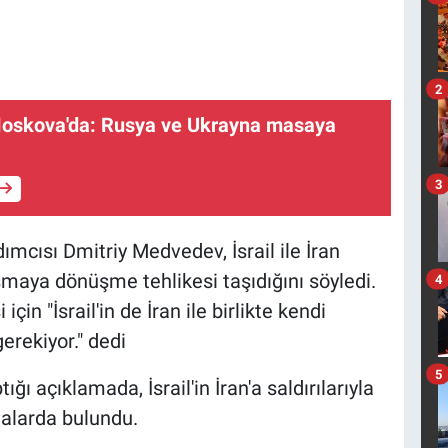
2
oskova'da: Rusya ve Ukrayna masaya
3
mcısı Dmitriy Medvedev, İsrail ile İran
ışmaya dönüşme tehlikesi taşıdığını söyledi.
4
n "İsrail'in de İran ile birlikte kendi
rekiyor." dedi
5
 açıklamada, İsrail'in İran'a saldırılarıyla
malarda bulundu.