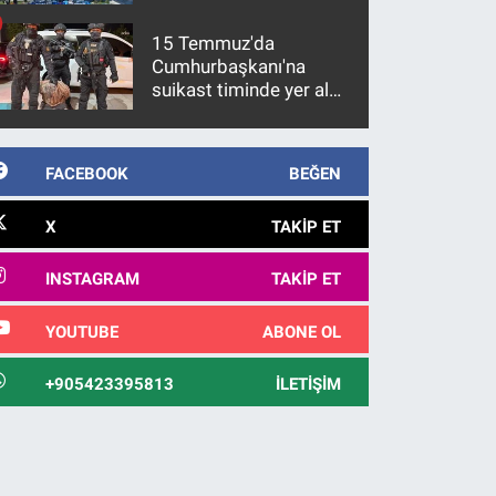
15 Temmuz'da
Cumhurbaşkanı'na
suikast timinde yer alan
firari FETÖ hükümlüsü
10 yıl sonra yakalandı
FACEBOOK
BEĞEN
X
TAKIP ET
INSTAGRAM
TAKIP ET
YOUTUBE
ABONE OL
+905423395813
İLETIŞIM