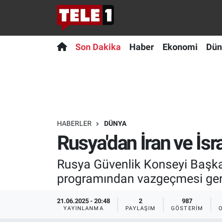
Anında Manşet
Son Dakika
Nöbetçi Eczaneler
Son Dakika
Haber
Ekonomi
Dün
Başka Sohbetler
Haber
Hava Durumu
Belgesel
Ekonomi
Namaz Vakitleri
Bilim turu
Dünya
Trafik Durumu
HABERLER
DÜNYA
Rusya'dan İran ve İsrai
Bilim ve Teknoloji Evreni
Teknoloji
Süper Lig Puan Durumu ve Fikstür
Rusya Güvenlik Konseyi Başkan 
Doğa Konuşuyor
Sağlık
Tüm Manşetler
programından vazgeçmesi gere
Dünya
Spor
Son Dakika Haberleri
21.06.2025 - 20:48
2
987
YAYINLANMA
PAYLAŞIM
GÖSTERIM
Ege Saati
Yayın Akışı
Haber Arşivi