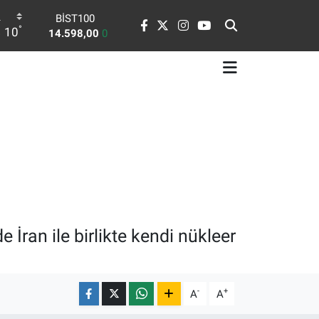
BITCOIN
°
10
79.591,74
-1.82
DOLAR
45,43620
0.02
EURO
53,38690
0.19
STERLİN
61,60380
0.18
G.ALTIN
6862,09000
0.19
BİST100
14.598,00
0
İran ile birlikte kendi nükleer
-
+
A
A