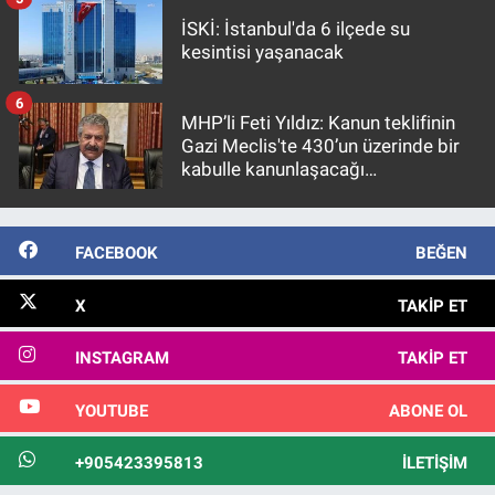
İSKİ: İstanbul'da 6 ilçede su
kesintisi yaşanacak
6
MHP’li Feti Yıldız: Kanun teklifinin
Gazi Meclis'te 430’un üzerinde bir
kabulle kanunlaşacağı
görülmektedir
FACEBOOK
BEĞEN
X
TAKIP ET
INSTAGRAM
TAKIP ET
YOUTUBE
ABONE OL
+905423395813
İLETIŞIM