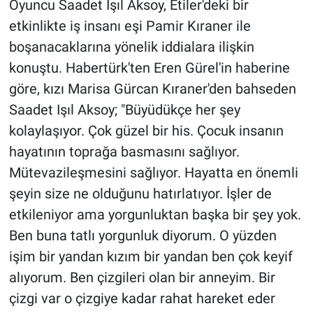
Oyuncu Saadet Işıl Aksoy, Etiler'deki bir
etkinlikte iş insanı eşi Pamir Kıraner ile
Gündem Özel
boşanacaklarına yönelik iddialara ilişkin
konuştu. Habertürk'ten Eren Gürel'in haberine
Günün görüntüsü
göre, kızı Marisa Gürcan Kıraner'den bahseden
Haber
Saadet Işıl Aksoy; "Büyüdükçe her şey
kolaylaşıyor. Çok güzel bir his. Çocuk insanın
İlan
hayatının toprağa basmasını sağlıyor.
Mütevazileşmesini sağlıyor. Hayatta en önemli
Kimdir
şeyin size ne olduğunu hatırlatıyor. İşler de
Koronavirüs
etkileniyor ama yorgunluktan başka bir şey yok.
Ben buna tatlı yorgunluk diyorum. O yüzden
Kültür Sanat
işim bir yandan kızım bir yandan ben çok keyif
alıyorum. Ben çizgileri olan bir anneyim. Bir
Ne demişti
çizgi var o çizgiye kadar rahat hareket eder