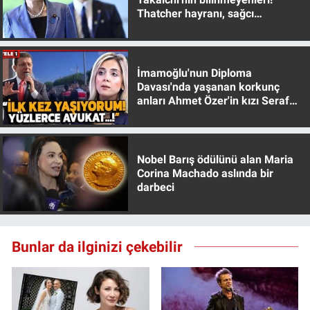
Yerel Yaşam
Thatcher hayranı, sağcı
muhafazakar
Canlı Yayın
İmamoğlu'nun Diploma
Davası'nda yaşanan korkunç
anları Ahmet Özer'in kızı Seraf
Özer anlattı!
Nobel Barış ödülünü alan Maria
Corina Machado aslında bir
darbeci
Bunlar da ilginizi çekebilir