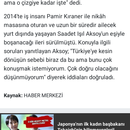
Nedir
ama o çizgiye kadar işte" dedi.
2014'te iş insanı Pamir Kıraner ile nikâh
Popüler
masasına oturan ve uzun bir süredir ailecek
Programlar
yurt dışında yaşayan Saadet Işıl Aksoy'un eşiyle
boşanacağı ileri sürülmüştü. Konuyla ilgili
Sağlık
soruları yanıtlayan Aksoy; "Türkiye'ye kesin
dönüşün sebebi biraz da bu ama bunu çok
Spor
konuşmak istemiyorum. Çok doğru olacağını
Teknoloji
düşünmüyorum" diyerek iddiaları doğruladı.
Türkiye'nin Geleceği
Kaynak:
HABER MERKEZİ
Türkiye'nin Gündemi
Yerel Gündem
Japonya'nın ilk kadın başbakanı
Takaichi'nin bilinmeyenleri!