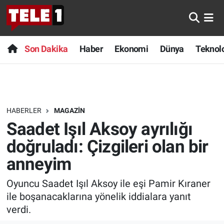
Anında Manşet
Son Dakika
Nöbetçi Eczaneler
Son Dakika
Haber
Ekonomi
Dünya
Teknolo
Başka Sohbetler
Haber
Hava Durumu
Belgesel
Ekonomi
Namaz Vakitleri
HABERLER
MAGAZIN
Bilim turu
Dünya
Trafik Durumu
Saadet Işıl Aksoy ayrılığı
Bilim ve Teknoloji Evreni
Teknoloji
Süper Lig Puan Durumu ve Fikstür
doğruladı: Çizgileri olan bir
anneyim
Doğa Konuşuyor
Sağlık
Tüm Manşetler
Oyuncu Saadet Işıl Aksoy ile eşi Pamir Kıraner
Dünya
Spor
Son Dakika Haberleri
ile boşanacaklarına yönelik iddialara yanıt
verdi.
Ege Saati
Yayın Akışı
Haber Arşivi