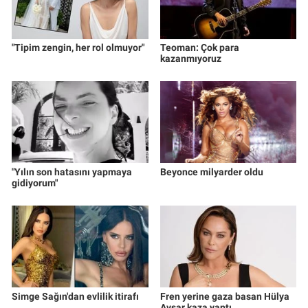
"Tipim zengin, her rol olmuyor"
Teoman: Çok para
kazanmıyoruz
"Yılın son hatasını yapmaya
Beyonce milyarder oldu
gidiyorum"
Simge Sağın'dan evlilik itirafı
Fren yerine gaza basan Hülya
Avşar kaza yaptı