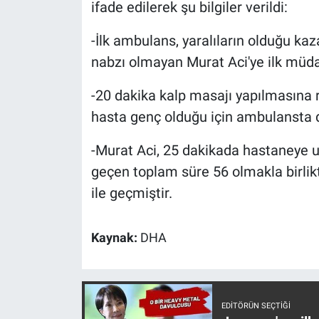
Nedir
ifade edilerek şu bilgiler verildi:
-İlk ambulans, yaralıların olduğu ka
Popüler
nabzı olmayan Murat Aci'ye ilk müdah
Programlar
-20 dakika kalp masajı yapılmasına
Sağlık
hasta genç olduğu için ambulansta 
-Murat Aci, 25 dakikada hastaneye u
Spor
geçen toplam süre 56 olmakla birlik
Teknoloji
ile geçmiştir.
Türkiye'nin Geleceği
Kaynak:
DHA
Türkiye'nin Gündemi
Yerel Gündem
EDITÖRÜN SEÇTIĞI