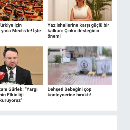
ürkiye için
Yaz ishallerine karşı güçlü bir
 yasa Meclis'te! İşte
kalkan: Çinko desteğinin
önemi
anı Gürlek: "Yargı
Dehşet! Bebeğini çöp
in Etkinliği
konteynerine bıraktı!
 kuruyoruz"