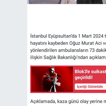
Gündem Özel
Günün görüntüsü
Haber
İstanbul Eyüpsultan’da 1 Mart 2024
hayatını kaybeden Oğuz Murat Aci v
İlan
yönlendirilen ambulansların 73 dakik
ilişkin Sağlık Bakanlığı’ndan açıkla
Kimdir
Blok3'e suikast
Koronavirüs
geçirildi!
Kültür Sanat
İçeriği Görüntüle
Ne demişti
Açıklamada, kaza günü olay yerine 