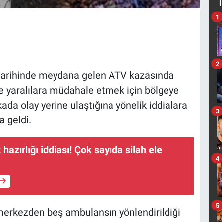
1
2
 tarihinde meydana gelen ATV kazasında
e yaralılara müdahale etmek için bölgeye
ada olay yerine ulaştığına yönelik iddialara
3
ma geldi.
 hazırlığı iddiası! Çok sayıda silah ele
4
5
merkezden beş ambulansın yönlendirildiği