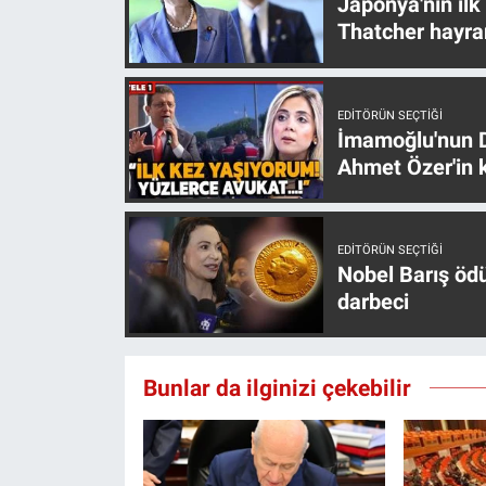
Japonya'nın ilk
Yerel Yaşam
Thatcher hayra
Canlı Yayın
EDITÖRÜN SEÇTIĞI
İmamoğlu'nun D
Ahmet Özer'in k
EDITÖRÜN SEÇTIĞI
Nobel Barış öd
darbeci
Bunlar da ilginizi çekebilir