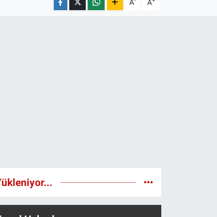
-
+
A
A
ükleniyor...