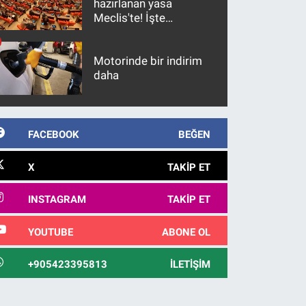
hazırlanan yasa
Meclis'te! İşte
maddeler
Motorinde bir indirim
daha
FACEBOOK
BEĞEN
X
TAKIP ET
INSTAGRAM
TAKIP ET
YOUTUBE
ABONE OL
+905423395813
İLETIŞIM