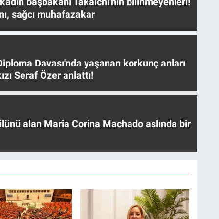
 kadın başbakanı Takaichi'nin bilinmeyenleri!
nı, sağcı muhafazakar
iploma Davası'nda yaşanan korkunç anları
ızı Seraf Özer anlattı!
ülünü alan Maria Corina Machado aslında bir