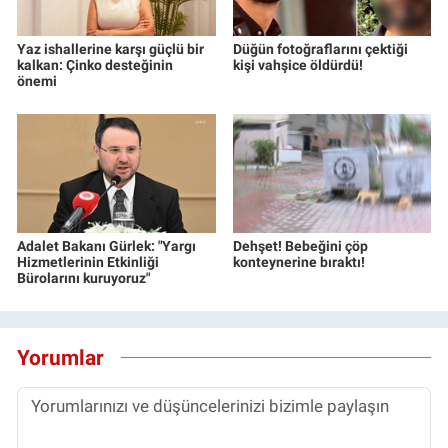
Yaz ishallerine karşı güçlü bir
Düğün fotoğraflarını çektiği
kalkan: Çinko desteğinin
kişi vahşice öldürdü!
önemi
Adalet Bakanı Gürlek: "Yargı
Dehşet! Bebeğini çöp
Hizmetlerinin Etkinliği
konteynerine bıraktı!
Bürolarını kuruyoruz"
Yorumlar