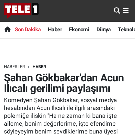
Anında Manşet
Son Dakika
Nöbetçi Eczaneler
Son Dakika
Haber
Ekonomi
Dünya
Teknolo
Başka Sohbetler
Haber
Hava Durumu
Belgesel
Ekonomi
Namaz Vakitleri
HABERLER
HABER
Bilim turu
Dünya
Trafik Durumu
Şahan Gökbakar'dan Acun
Bilim ve Teknoloji Evreni
Teknoloji
Süper Lig Puan Durumu ve Fikstür
Ilıcalı gerilimi paylaşımı
Komedyen Şahan Gökbakar, sosyal medya
Doğa Konuşuyor
Sağlık
Tüm Manşetler
hesabından Acun Ilıcalı ile ilgili arasındaki
Dünya
Spor
Son Dakika Haberleri
polemiğe ilişkin "Ha ne zaman ki bana işte
aileme, benim değerlerime, işte efendime
Ege Saati
Yayın Akışı
Haber Arşivi
söyleyeyim benim sevdiklerime buna üyesi