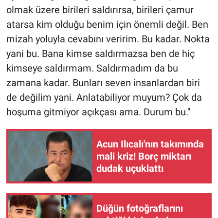
Yerel Yaşam
olmak üzere birileri saldırırsa, birileri çamur
atarsa kim olduğu benim için önemli değil. Ben
Canlı Yayın
mizah yoluyla cevabını veririm. Bu kadar. Nokta
yani bu. Bana kimse saldırmazsa ben de hiç
kimseye saldırmam. Saldırmadım da bu
zamana kadar. Bunları seven insanlardan biri
de değilim yani. Anlatabiliyor muyum? Çok da
hoşuma gitmiyor açıkçası ama. Durum bu."
Acun Ilıcalı'nın takımında
mali kriz! Borç miktarı
dudak uçuklattı
Düğün fotoğraflarını