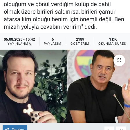
olduğum ve gönül verdiğim kulüp de dahil
Ege'den Esintiler
İletişim
olmak üzere birileri saldırırsa, birileri çamur
atarsa kim olduğu benim için önemli değil. Ben
Eğitim
mizah yoluyla cevabını veririm" dedi.
Eğlence
06.08.2025 - 15:42
6
2189
1 DK
YAYINLANMA
PAYLAŞIM
GÖSTERIM
OKUNMA SÜRESI
Ekonomi
Forum
Gerçeğin İzinde
Gün Başlıyor
Gün Bitiyor
Gün Ortası