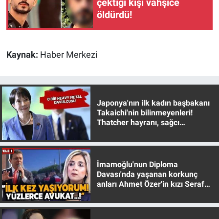
çektiği kişi vahşice
öldürdü!
Kaynak:
Haber Merkezi
Japonya'nın ilk kadın başbakanı
Takaichi'nin bilinmeyenleri!
Thatcher hayranı, sağcı
muhafazakar
İmamoğlu'nun Diploma
Davası'nda yaşanan korkunç
anları Ahmet Özer'in kızı Seraf
Özer anlattı!