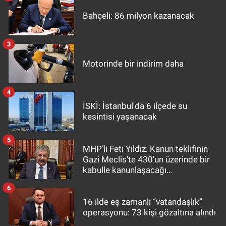
Bahçeli: 86 milyon kazanacak
3
Motorinde bir indirim daha
4
İSKİ: İstanbul'da 6 ilçede su
kesintisi yaşanacak
5
MHP’li Feti Yıldız: Kanun teklifinin
Gazi Meclis'te 430’un üzerinde bir
kabulle kanunlaşacağı
görülmektedir
6
16 ilde eş zamanlı “vatandaşlık”
operasyonu: 73 kişi gözaltına alındı