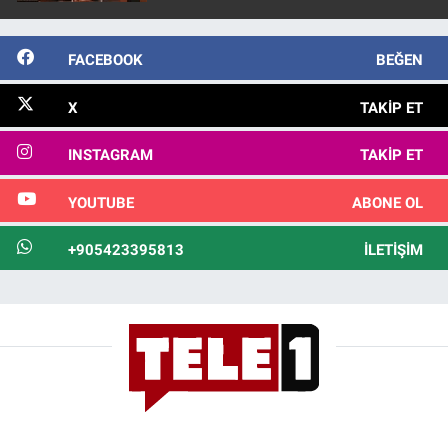
FACEBOOK
BEĞEN
X
TAKIP ET
INSTAGRAM
TAKIP ET
YOUTUBE
ABONE OL
+905423395813
İLETIŞIM