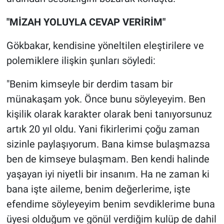
Nedir
"MİZAH YOLUYLA CEVAP VERİRİM"
Popüler
Gökbakar, kendisine yöneltilen eleştirilere ve
Programlar
polemiklere ilişkin şunları söyledi:
Sağlık
"Benim kimseyle bir derdim tasam bir
münakaşam yok. Önce bunu söyleyeyim. Ben
Spor
kişilik olarak karakter olarak beni tanıyorsunuz
artık 20 yıl oldu. Yani fikirlerimi çoğu zaman
Teknoloji
sizinle paylaşıyorum. Bana kimse bulaşmazsa
Türkiye'nin Geleceği
ben de kimseye bulaşmam. Ben kendi halinde
yaşayan iyi niyetli bir insanım. Ha ne zaman ki
Türkiye'nin Gündemi
bana işte aileme, benim değerlerime, işte
efendime söyleyeyim benim sevdiklerime buna
Yerel Gündem
üyesi olduğum ve gönül verdiğim kulüp de dahil