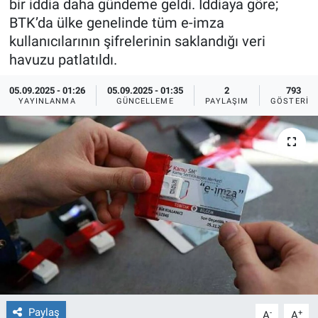
bir iddia daha gündeme geldi. İddiaya göre;
BTK’da ülke genelinde tüm e-imza
Ege'den Esintiler
İletişim
kullanıcılarının şifrelerinin saklandığı veri
havuzu patlatıldı.
Eğitim
05.09.2025 - 01:26
05.09.2025 - 01:35
2
793
Eğlence
YAYINLANMA
GÜNCELLEME
PAYLAŞIM
GÖSTERIM
Ekonomi
Forum
Gerçeğin İzinde
Gün Başlıyor
Gün Bitiyor
Paylaş
-
+
Gün Ortası
A
A