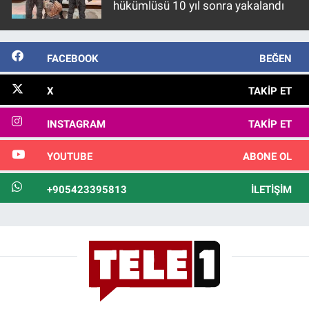
hükümlüsü 10 yıl sonra yakalandı
FACEBOOK
BEĞEN
X
TAKIP ET
INSTAGRAM
TAKIP ET
YOUTUBE
ABONE OL
+905423395813
İLETIŞIM