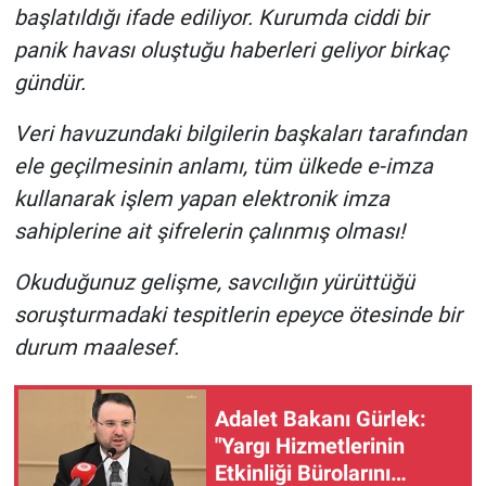
başlatıldığı ifade ediliyor. Kurumda ciddi bir
Yerel Yaşam
panik havası oluştuğu haberleri geliyor birkaç
Canlı Yayın
gündür.
Veri havuzundaki bilgilerin başkaları tarafından
ele geçilmesinin anlamı, tüm ülkede e-imza
kullanarak işlem yapan elektronik imza
sahiplerine ait şifrelerin çalınmış olması!
Okuduğunuz gelişme, savcılığın yürüttüğü
soruşturmadaki tespitlerin epeyce ötesinde bir
durum maalesef.
Adalet Bakanı Gürlek:
"Yargı Hizmetlerinin
Etkinliği Bürolarını