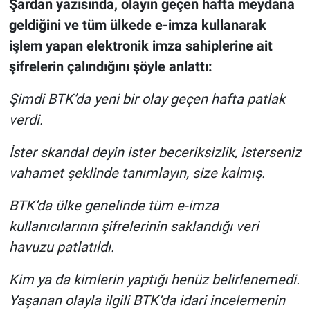
Şardan yazısında, olayın geçen hafta meydana
Nedir
geldiğini ve tüm ülkede e-imza kullanarak
Popüler
işlem yapan elektronik imza sahiplerine ait
şifrelerin çalındığını şöyle anlattı:
Programlar
Şimdi BTK’da yeni bir olay geçen hafta patlak
Sağlık
verdi.
Spor
İster skandal deyin ister beceriksizlik, isterseniz
vahamet şeklinde tanımlayın, size kalmış.
Teknoloji
BTK’da ülke genelinde tüm e-imza
Türkiye'nin Geleceği
kullanıcılarının şifrelerinin saklandığı veri
havuzu patlatıldı.
Türkiye'nin Gündemi
Kim ya da kimlerin yaptığı henüz belirlenemedi.
Yerel Gündem
Yaşanan olayla ilgili BTK’da idari incelemenin