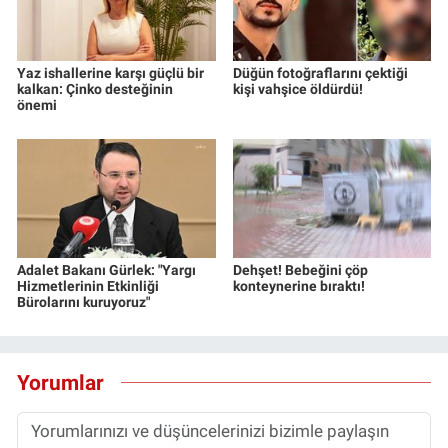
Yaz ishallerine karşı güçlü bir
Düğün fotoğraflarını çektiği
kalkan: Çinko desteğinin
kişi vahşice öldürdü!
önemi
Adalet Bakanı Gürlek: "Yargı
Dehşet! Bebeğini çöp
Hizmetlerinin Etkinliği
konteynerine bıraktı!
Bürolarını kuruyoruz"
Yorumlar