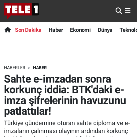
Anında Manşet
Son Dakika
Nöbetçi Eczaneler
Son Dakika
Haber
Ekonomi
Dünya
Teknolo
Başka Sohbetler
Haber
Hava Durumu
Belgesel
Ekonomi
Namaz Vakitleri
HABERLER
HABER
Bilim turu
Dünya
Trafik Durumu
Sahte e-imzadan sonra
Bilim ve Teknoloji Evreni
Teknoloji
Süper Lig Puan Durumu ve Fikstür
korkunç iddia: BTK'daki e-
imza şifrelerinin havuzunu
Doğa Konuşuyor
Sağlık
Tüm Manşetler
patlattılar!
Dünya
Spor
Son Dakika Haberleri
Türkiye gündemine oturan sahte diploma ve e-
imzaların çalınması olayının ardından korkunç
Ege Saati
Yayın Akışı
Haber Arşivi