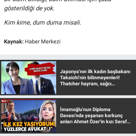
gösterildiği de yok.
Kim kime, dum duma misali.
Kaynak:
Haber Merkezi
Japonya'nın ilk kadın başbakanı
Takaichi'nin bilinmeyenleri!
Thatcher hayranı, sağcı
muhafazakar
İmamoğlu'nun Diploma
Davası'nda yaşanan korkunç
anları Ahmet Özer'in kızı Seraf
Özer anlattı!