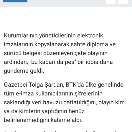
Gündem Özel
Günün görüntüsü
Kurumlarının yöneticilerinin elektronik
imzalarının kopyalanarak sahte diploma ve
Haber
sürücü belgesi düzenleyen çete olayının
İlan
ardından, "bu kadarı da pes" bir iddia daha
gündeme geldi.
Kimdir
Gazeteci Tolga Şardan, BTK’da ülke genelinde
Koronavirüs
tüm e-imza kullanıcılarının şifrelerinin
saklandığı veri havuzu patlatıldığını, olayın kim
Kültür Sanat
ya da kimlerin yaptığının henüz
Ne demişti
belirlenemediğini kaleme aldı.