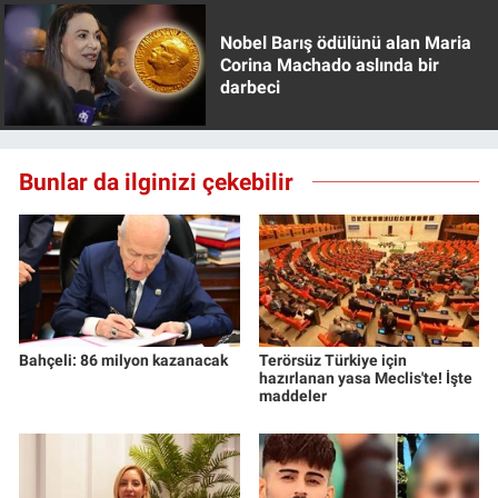
Nobel Barış ödülünü alan Maria
Corina Machado aslında bir
darbeci
Bunlar da ilginizi çekebilir
Bahçeli: 86 milyon kazanacak
Terörsüz Türkiye için
hazırlanan yasa Meclis'te! İşte
maddeler