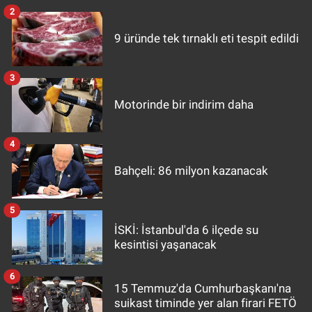
2
9 üründe tek tırnaklı eti tespit edildi
3
Motorinde bir indirim daha
4
Bahçeli: 86 milyon kazanacak
5
İSKİ: İstanbul'da 6 ilçede su
kesintisi yaşanacak
6
15 Temmuz'da Cumhurbaşkanı'na
suikast timinde yer alan firari FETÖ