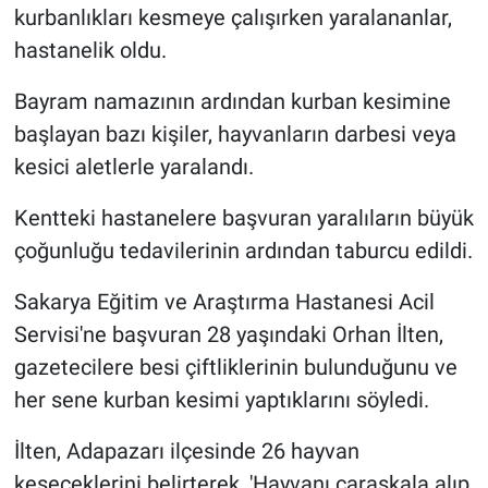
kurbanlıkları kesmeye çalışırken yaralananlar,
hastanelik oldu.
Gündem Özel
Bayram namazının ardından kurban kesimine
Günün görüntüsü
başlayan bazı kişiler, hayvanların darbesi veya
Haber
kesici aletlerle yaralandı.
Kentteki hastanelere başvuran yaralıların büyük
İlan
çoğunluğu tedavilerinin ardından taburcu edildi.
Kimdir
Sakarya Eğitim ve Araştırma Hastanesi Acil
Koronavirüs
Servisi'ne başvuran 28 yaşındaki Orhan İlten,
gazetecilere besi çiftliklerinin bulunduğunu ve
Kültür Sanat
her sene kurban kesimi yaptıklarını söyledi.
Ne demişti
İlten, Adapazarı ilçesinde 26 hayvan
keseceklerini belirterek, 'Hayvanı caraskala alıp