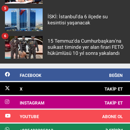
5
İSKİ: İstanbul'da 6 ilçede su
kesintisi yaşanacak
6
15 Temmuz'da Cumhurbaşkanı'na
suikast timinde yer alan firari FETÖ
hükümlüsü 10 yıl sonra yakalandı
FACEBOOK
BEĞEN
X
TAKIP ET
INSTAGRAM
TAKIP ET
YOUTUBE
ABONE OL