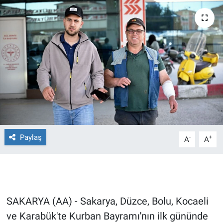
Ege'den Esintiler
İletişim
Eğitim
Eğlence
Ekonomi
Forum
Paylaş
-
+
A
A
Gerçeğin İzinde
Gün Başlıyor
Gün Bitiyor
SAKARYA (AA) - Sakarya, Düzce, Bolu, Kocaeli
ve Karabük'te Kurban Bayramı'nın ilk gününde
Gün Ortası