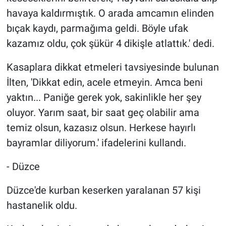
Nedir
havaya kaldırmıştık. O arada amcamın elinden
bıçak kaydı, parmağıma geldi. Böyle ufak
Popüler
kazamız oldu, çok şükür 4 dikişle atlattık.' dedi.
Programlar
Kasaplara dikkat etmeleri tavsiyesinde bulunan
Sağlık
İlten, 'Dikkat edin, acele etmeyin. Amca beni
yaktın... Paniğe gerek yok, sakinlikle her şey
Spor
oluyor. Yarım saat, bir saat geç olabilir ama
temiz olsun, kazasız olsun. Herkese hayırlı
Teknoloji
bayramlar diliyorum.' ifadelerini kullandı.
Türkiye'nin Geleceği
- Düzce
Türkiye'nin Gündemi
Düzce'de kurban keserken yaralanan 57 kişi
hastanelik oldu.
Yerel Gündem