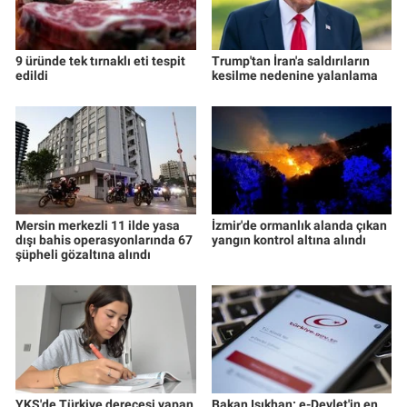
9 üründe tek tırnaklı eti tespit
Trump'tan İran'a saldırıların
edildi
kesilme nedenine yalanlama
Mersin merkezli 11 ilde yasa
İzmir'de ormanlık alanda çıkan
dışı bahis operasyonlarında 67
yangın kontrol altına alındı
şüpheli gözaltına alındı
YKS'de Türkiye derecesi yapan
Bakan Işıkhan: e-Devlet'in en