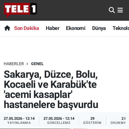
Anında Manşet
Son Dakika
Nöbetçi Eczaneler
Son Dakika
Haber
Ekonomi
Dünya
Teknolo
Başka Sohbetler
Haber
Hava Durumu
Belgesel
Ekonomi
Namaz Vakitleri
HABERLER
GENEL
Bilim turu
Dünya
Trafik Durumu
Sakarya, Düzce, Bolu,
Bilim ve Teknoloji Evreni
Teknoloji
Süper Lig Puan Durumu ve Fikstür
Kocaeli ve Karabük'te
'acemi kasaplar'
Doğa Konuşuyor
Sağlık
Tüm Manşetler
hastanelere başvurdu
Dünya
Spor
Son Dakika Haberleri
27.05.2026 - 12:14
27.05.2026 - 12:14
29
2 DK
YAYINLANMA
GÜNCELLEME
GÖSTERIM
OKUNMA S
Ege Saati
Yayın Akışı
Haber Arşivi