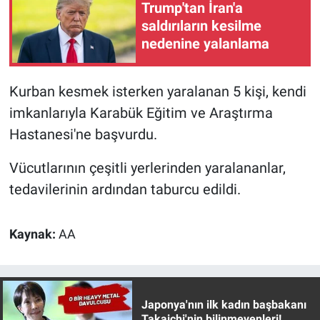
Trump'tan İran'a
saldırıların kesilme
nedenine yalanlama
Kurban kesmek isterken yaralanan 5 kişi, kendi
imkanlarıyla Karabük Eğitim ve Araştırma
Hastanesi'ne başvurdu.
Vücutlarının çeşitli yerlerinden yaralananlar,
tedavilerinin ardından taburcu edildi.
Kaynak:
AA
Japonya'nın ilk kadın başbakanı
Takaichi'nin bilinmeyenleri!