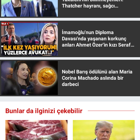
Thatcher hayranı, sağcı
muhafazakar
İmamoğlu'nun Diploma
Davası'nda yaşanan korkunç
anları Ahmet Özer'in kızı Seraf
Özer anlattı!
Nobel Barış ödülünü alan Maria
Corina Machado aslında bir
darbeci
Bunlar da ilginizi çekebilir