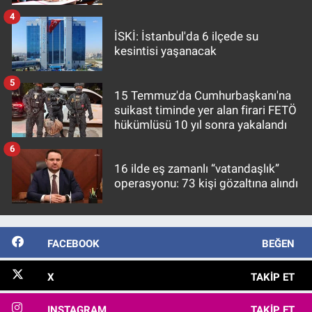
4
İSKİ: İstanbul'da 6 ilçede su
kesintisi yaşanacak
5
15 Temmuz'da Cumhurbaşkanı'na
suikast timinde yer alan firari FETÖ
hükümlüsü 10 yıl sonra yakalandı
6
16 ilde eş zamanlı “vatandaşlık”
operasyonu: 73 kişi gözaltına alındı
FACEBOOK
BEĞEN
X
TAKIP ET
INSTAGRAM
TAKIP ET