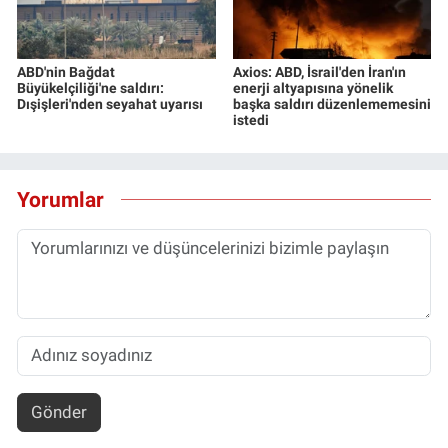
ABD'nin Bağdat
Axios: ABD, İsrail'den İran'ın
Büyükelçiliği'ne saldırı:
enerji altyapısına yönelik
Dışişleri'nden seyahat uyarısı
başka saldırı düzenlememesini
istedi
Yorumlar
Gönder