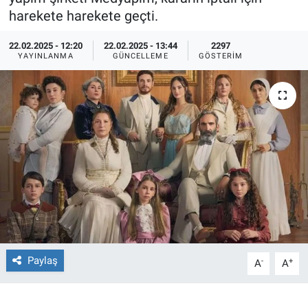
harekete harekete geçti.
Ege'den Esintiler
İletişim
22.02.2025 - 12:20
22.02.2025 - 13:44
2297
YAYINLANMA
GÜNCELLEME
GÖSTERIM
Eğitim
Eğlence
Ekonomi
Forum
Gerçeğin İzinde
Gün Başlıyor
Paylaş
-
+
A
A
Gün Bitiyor
Gün Ortası