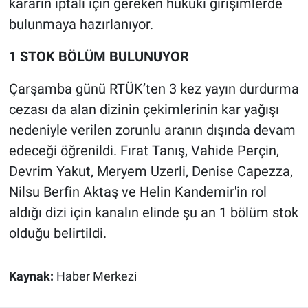
kararın iptali için gereken hukuki girişimlerde
Nedir
bulunmaya hazırlanıyor.
Popüler
1 STOK BÖLÜM BULUNUYOR
Programlar
Çarşamba günü RTÜK’ten 3 kez yayın durdurma
cezası da alan dizinin çekimlerinin kar yağışı
Sağlık
nedeniyle verilen zorunlu aranın dışında devam
Spor
edeceği öğrenildi. Fırat Tanış, Vahide Perçin,
Devrim Yakut, Meryem Uzerli, Denise Capezza,
Teknoloji
Nilsu Berfin Aktaş ve Helin Kandemir'in rol
aldığı dizi için kanalın elinde şu an 1 bölüm stok
Türkiye'nin Geleceği
olduğu belirtildi.
Türkiye'nin Gündemi
Kaynak:
Haber Merkezi
Yerel Gündem