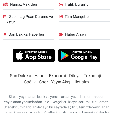
Namaz Vakitleri
Trafik Durumu
Süper Lig Puan Durumu ve
Tüm Manşetler
Fikstür
Son Dakika Haberleri
Haber Arşivi
Son Dakika
Haber
Ekonomi
Dünya
Teknoloji
Sağlık
Spor
Yayın Akışı
İletişim
Sitede yayınlanan içerik ve yorumlardan yazarları sorumludur.
Yayınlanan yorumlardan Tele1 Gerçekleri İzleyin sorumlu tutulamaz.
Sitedeki tüm harici linkler ayrı bir sayfada açılır. Sitemizde yayınlanan
haber, köşe yazıları ve fotoğraflar izin alınmaksızın kaynak gösterilse