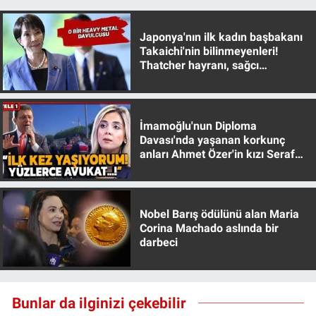
Yerel Yaşam
Japonya'nın ilk kadın başbakanı
Canlı Yayın
Takaichi'nin bilinmeyenleri!
Thatcher hayranı, sağcı
muhafazakar
İmamoğlu'nun Diploma
Davası'nda yaşanan korkunç
anları Ahmet Özer'in kızı Seraf
Özer anlattı!
Nobel Barış ödülünü alan Maria
Corina Machado aslında bir
darbeci
Bunlar da ilginizi çekebilir