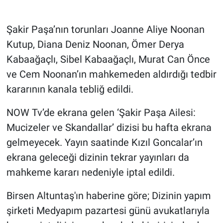
Gündem Özel
Şakir Paşa’nın torunları Joanne Aliye Noonan
Kutup, Diana Deniz Noonan, Ömer Derya
Günün görüntüsü
Kabaağaçlı, Sibel Kabaağaçlı, Murat Can Önce
ve Cem Noonan’ın mahkemeden aldırdığı tedbir
Haber
kararının kanala tebliğ edildi.
İlan
NOW Tv’de ekrana gelen ‘Şakir Paşa Ailesi:
Kimdir
Mucizeler ve Skandallar’ dizisi bu hafta ekrana
gelmeyecek. Yayın saatinde Kızıl Goncalar’ın
Koronavirüs
ekrana geleceği dizinin tekrar yayınları da
mahkeme kararı nedeniyle iptal edildi.
Kültür Sanat
Birsen Altuntaş'ın haberine göre; Dizinin yapım
Ne demişti
şirketi Medyapım pazartesi günü avukatlarıyla