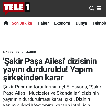
Anında Manşet
Son Dakika
Nöbetçi Eczaneler
Son Dakika
Haber
Ekonomi
Dünya
Teknolo
Başka Sohbetler
Haber
Hava Durumu
Belgesel
Ekonomi
Namaz Vakitleri
HABERLER
HABER
Bilim turu
Dünya
Trafik Durumu
'Şakir Paşa Ailesi' dizisinin
Bilim ve Teknoloji Evreni
Teknoloji
Süper Lig Puan Durumu ve Fikstür
yayını durduruldu! Yapım
şirketinden karar
Doğa Konuşuyor
Sağlık
Tüm Manşetler
Şakir Paşa'nın torunlarının açtığı davada, "Şakir
Dünya
Spor
Son Dakika Haberleri
Paşa Ailesi: Mucizeler ve Skandallar" dizisinin
yayınının durdurulması kararı çıktı. Dizinin
Ege Saati
Yayın Akışı
Haber Arşivi
yapım şirketi Medyapım, kararın iptali için