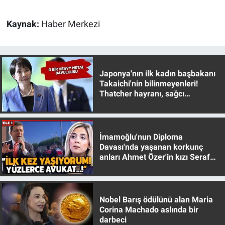
Nedir
Kaynak:
Haber Merkezi
Popüler
Programlar
Japonya'nın ilk kadın başbakanı
Sağlık
Takaichi'nin bilinmeyenleri!
Thatcher hayranı, sağcı
muhafazakar
Spor
Teknoloji
İmamoğlu'nun Diploma
Davası'nda yaşanan korkunç
anları Ahmet Özer'in kızı Seraf
Türkiye'nin Geleceği
Özer anlattı!
Türkiye'nin Gündemi
Nobel Barış ödülünü alan Maria
Yerel Gündem
Corina Machado aslında bir
darbeci