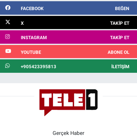
FACEBOOK
BEĞEN
X
TAKIP ET
INSTAGRAM
TAKIP ET
YOUTUBE
ABONE OL
+905423395813
İLETIŞIM
Gerçek Haber