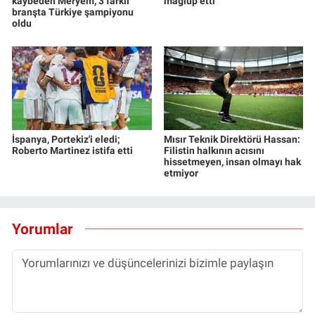
kaybeden Meryem, 3 farklı
mağlup etti
branşta Türkiye şampiyonu
oldu
İspanya, Portekiz'i eledi;
Mısır Teknik Direktörü Hassan:
Roberto Martinez istifa etti
Filistin halkının acısını
hissetmeyen, insan olmayı hak
etmiyor
Yorumlar