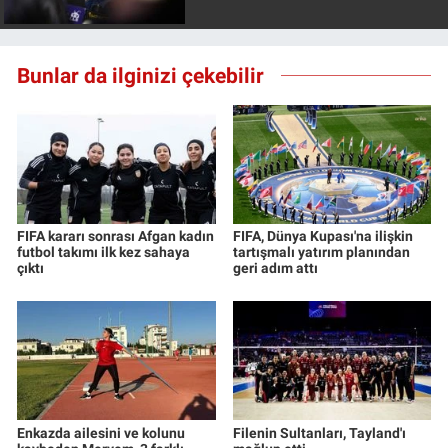
Yerel Yaşam
Canlı Yayın
Bunlar da ilginizi çekebilir
FIFA kararı sonrası Afgan kadın
FIFA, Dünya Kupası'na ilişkin
futbol takımı ilk kez sahaya
tartışmalı yatırım planından
çıktı
geri adım attı
Enkazda ailesini ve kolunu
Filenin Sultanları, Tayland'ı