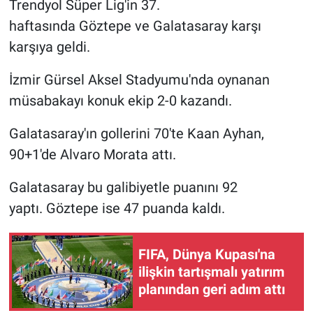
Trendyol Süper Lig'in 37.
haftasında Göztepe ve Galatasaray karşı
Gündem Özel
karşıya geldi.
Günün görüntüsü
İzmir Gürsel Aksel Stadyumu'nda oynanan
müsabakayı konuk ekip 2-0 kazandı.
Haber
Galatasaray'ın gollerini 70'te Kaan Ayhan,
İlan
90+1'de Alvaro Morata attı.
Kimdir
Galatasaray bu galibiyetle puanını 92
yaptı. Göztepe ise 47 puanda kaldı.
Koronavirüs
Kültür Sanat
FIFA, Dünya Kupası'na
ilişkin tartışmalı yatırım
Ne demişti
planından geri adım attı