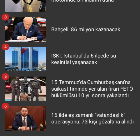
3
Bahçeli: 86 milyon kazanacak
4
İSKİ: İstanbul'da 6 ilçede su
kesintisi yaşanacak
5
15 Temmuz'da Cumhurbaşkanı'na
suikast timinde yer alan firari FETÖ
hükümlüsü 10 yıl sonra yakalandı
6
16 ilde eş zamanlı “vatandaşlık”
operasyonu: 73 kişi gözaltına alındı