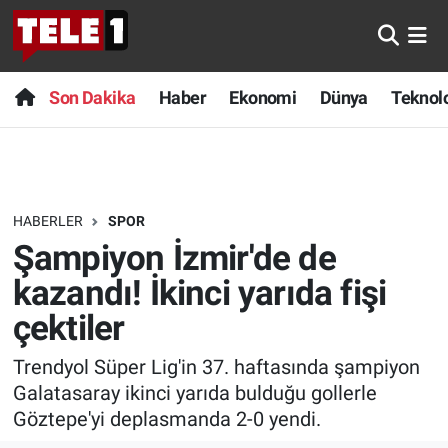
Anında Manşet
Son Dakika
Nöbetçi Eczaneler
Son Dakika
Haber
Ekonomi
Dünya
Teknolo
Başka Sohbetler
Haber
Hava Durumu
Belgesel
Ekonomi
Namaz Vakitleri
HABERLER
SPOR
Bilim turu
Dünya
Trafik Durumu
Şampiyon İzmir'de de
Bilim ve Teknoloji Evreni
Teknoloji
Süper Lig Puan Durumu ve Fikstür
kazandı! İkinci yarıda fişi
çektiler
Doğa Konuşuyor
Sağlık
Tüm Manşetler
Trendyol Süper Lig'in 37. haftasında şampiyon
Dünya
Spor
Son Dakika Haberleri
Galatasaray ikinci yarıda bulduğu gollerle
Göztepe'yi deplasmanda 2-0 yendi.
Ege Saati
Yayın Akışı
Haber Arşivi