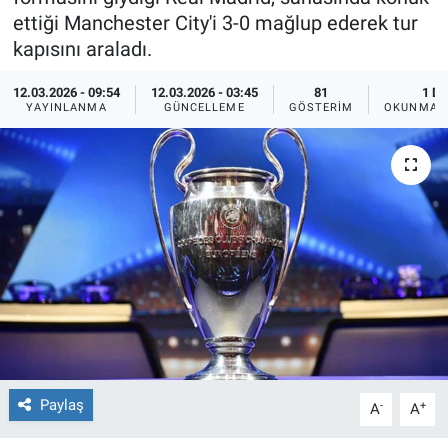
ettiği Manchester City'i 3-0 mağlup ederek tur
Ege'den Esintiler
İletişim
kapısını araladı.
Eğitim
12.03.2026 - 09:54
12.03.2026 - 03:45
81
1 DK
YAYINLANMA
GÜNCELLEME
GÖSTERIM
OKUNMA S
Eğlence
Ekonomi
Forum
Gerçeğin İzinde
Gün Başlıyor
Gün Bitiyor
Paylaş
-
+
A
A
Gün Ortası