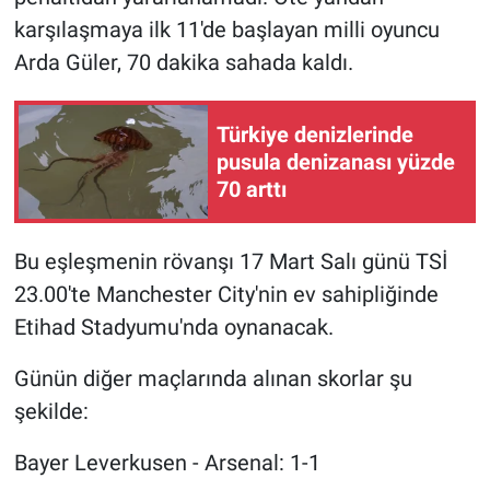
Nedir
karşılaşmaya ilk 11'de başlayan milli oyuncu
Arda Güler, 70 dakika sahada kaldı.
Popüler
Programlar
Türkiye denizlerinde
pusula denizanası yüzde
Sağlık
70 arttı
Spor
Bu eşleşmenin rövanşı 17 Mart Salı günü TSİ
Teknoloji
23.00'te Manchester City'nin ev sahipliğinde
Etihad Stadyumu'nda oynanacak.
Türkiye'nin Geleceği
Günün diğer maçlarında alınan skorlar şu
Türkiye'nin Gündemi
şekilde:
Yerel Gündem
Bayer Leverkusen - Arsenal: 1-1