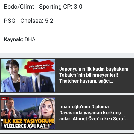
Yerel Yaşam
Bodo/Glimt - Sporting CP: 3-0
PSG - Chelsea: 5-2
Canlı Yayın
Kaynak:
DHA
Japonya'nın ilk kadın başbakanı
Takaichi'nin bilinmeyenleri!
Thatcher hayranı, sağcı
muhafazakar
İmamoğlu'nun Diploma
Davası'nda yaşanan korkunç
anları Ahmet Özer'in kızı Seraf
Özer anlattı!