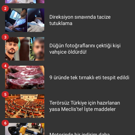
2
Direksiyon sınavında tacize
tutuklama
3
Düğün fotoğraflarını çektiği kişi
vahşice öldürdü!
4
9 üründe tek tırnaklı eti tespit edildi
5
Terörsüz Türkiye için hazırlanan
yasa Meclis'te! İşte maddeler
6
Motorinde bir indirim daha