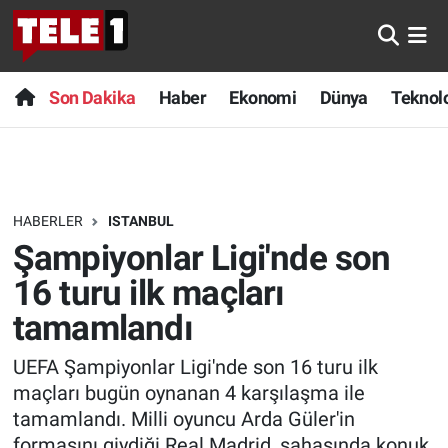
Anında Manşet
Son Dakika
Nöbetçi Eczaneler
Son Dakika
Haber
Ekonomi
Dünya
Teknolo
Başka Sohbetler
Haber
Hava Durumu
Belgesel
Ekonomi
Namaz Vakitleri
HABERLER
ISTANBUL
Bilim turu
Dünya
Trafik Durumu
Şampiyonlar Ligi'nde son
Bilim ve Teknoloji Evreni
Teknoloji
Süper Lig Puan Durumu ve Fikstür
16 turu ilk maçları
tamamlandı
Doğa Konuşuyor
Sağlık
Tüm Manşetler
UEFA Şampiyonlar Ligi'nde son 16 turu ilk
Dünya
Spor
Son Dakika Haberleri
maçları bugün oynanan 4 karşılaşma ile
tamamlandı. Milli oyuncu Arda Güler'in
Ege Saati
Yayın Akışı
Haber Arşivi
formasını giydiği Real Madrid, sahasında konuk