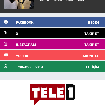
FACEBOOK
BEĞEN
X
TAKIP ET
INSTAGRAM
TAKIP ET
YOUTUBE
ABONE OL
+905423395813
İLETIŞIM