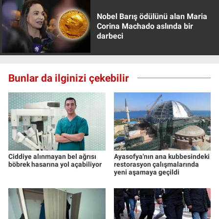
Nobel Barış ödülünü alan Maria
Corina Machado aslında bir
darbeci
Bunlar da ilginizi çekebilir
Ciddiye alınmayan bel ağrısı
Ayasofya'nın ana kubbesindeki
böbrek hasarına yol açabiliyor
restorasyon çalışmalarında
yeni aşamaya geçildi