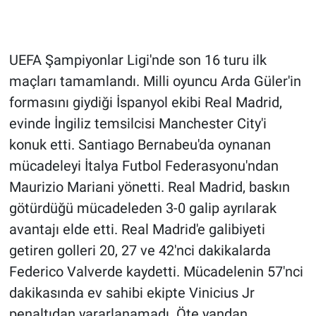
Gündem Özel
UEFA Şampiyonlar Ligi'nde son 16 turu ilk
Günün görüntüsü
maçları tamamlandı. Milli oyuncu Arda Güler'in
formasını giydiği İspanyol ekibi Real Madrid,
Haber
evinde İngiliz temsilcisi Manchester City'i
İlan
konuk etti. Santiago Bernabeu'da oynanan
mücadeleyi İtalya Futbol Federasyonu'ndan
Kimdir
Maurizio Mariani yönetti. Real Madrid, baskın
götürdüğü mücadeleden 3-0 galip ayrılarak
Koronavirüs
avantajı elde etti. Real Madrid'e galibiyeti
Kültür Sanat
getiren golleri 20, 27 ve 42'nci dakikalarda
Federico Valverde kaydetti. Mücadelenin 57'nci
Ne demişti
dakikasında ev sahibi ekipte Vinicius Jr
penaltıdan yararlanamadı. Öte yandan