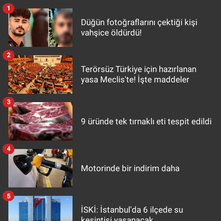
1
Düğün fotoğraflarını çektiği kişi
vahşice öldürdü!
2
Terörsüz Türkiye için hazırlanan
yasa Meclis'te! İşte maddeler
3
9 üründe tek tırnaklı eti tespit edildi
4
Motorinde bir indirim daha
5
İSKİ: İstanbul'da 6 ilçede su
kesintisi yaşanacak