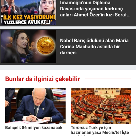
İmamoğlu'nun Diploma
Davası'nda yaşanan korkunç
anları Ahmet Özer'in kızı Seraf
Özer anlattı!
Nobel Barış ödülünü alan Maria
Corina Machado aslında bir
darbeci
Bunlar da ilginizi çekebilir
Bahçeli: 86 milyon kazanacak
Terörsüz Türkiye için
hazırlanan yasa Meclis'te! İşte