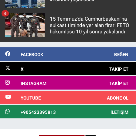
6
15 Temmuz'da Cumhurbaşkanı'na
suikast timinde yer alan firari FETÖ
hükümlüsü 10 yıl sonra yakalandı
FACEBOOK
BEĞEN
X
TAKIP ET
INSTAGRAM
TAKIP ET
YOUTUBE
ABONE OL
+905423395813
İLETIŞIM