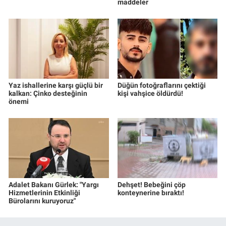
maddeler
Yaz ishallerine karşı güçlü bir
Düğün fotoğraflarını çektiği
kalkan: Çinko desteğinin
kişi vahşice öldürdü!
önemi
Adalet Bakanı Gürlek: "Yargı
Dehşet! Bebeğini çöp
Hizmetlerinin Etkinliği
konteynerine bıraktı!
Bürolarını kuruyoruz"