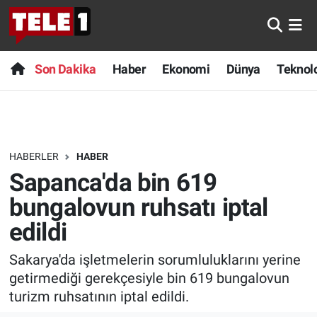
Anında Manşet
Son Dakika
Nöbetçi Eczaneler
Son Dakika
Haber
Ekonomi
Dünya
Teknolo
Başka Sohbetler
Haber
Hava Durumu
Belgesel
Ekonomi
Namaz Vakitleri
HABERLER
HABER
Bilim turu
Dünya
Trafik Durumu
Sapanca'da bin 619
Bilim ve Teknoloji Evreni
Teknoloji
Süper Lig Puan Durumu ve Fikstür
bungalovun ruhsatı iptal
edildi
Doğa Konuşuyor
Sağlık
Tüm Manşetler
Sakarya'da işletmelerin sorumluluklarını yerine
Dünya
Spor
Son Dakika Haberleri
getirmediği gerekçesiyle bin 619 bungalovun
turizm ruhsatının iptal edildi.
Ege Saati
Yayın Akışı
Haber Arşivi