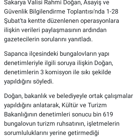
Sakarya Valisi Rahmi Doğan, Asayiş ve
Güvenlik Bilgilendirme Toplantısı'nda 1-28
Gündem Özel
Şubat'ta kentte düzenlenen operasyonlara
ilişkin verileri paylaşmasının ardından
Günün görüntüsü
gazetecilerin sorularını yanıtladı.
Haber
Sapanca ilçesindeki bungalovların yapı
İlan
denetimleriyle ilgili soruya ilişkin Doğan,
denetimlerin 3 komisyon ile sıkı şekilde
Kimdir
yapıldığını söyledi.
Koronavirüs
Doğan, bakanlık ve belediyeyle ortak çalışmalar
yapıldığını anlatarak, Kültür ve Turizm
Kültür Sanat
Bakanlığının denetimleri sonucu bin 619
bungalovun turizm ruhsatının, işletmelerin
Ne demişti
sorumluluklarını yerine getirmediği