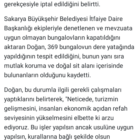
Nedir
gerekçesiyle iptal edildiğini belirtti.
Popüler
Sakarya Büyükşehir Belediyesi İtfaiye Daire
Başkanlığı ekipleriyle denetlenen ve mevzuata
Programlar
uygun olmayan bungalovların kapatıldığını
aktaran Doğan, 369 bungalovun dere yatağında
Sağlık
yapıldığının tespit edildiğini, bunun yanı sıra
mutlak koruma ve doğal sit alanı içerisinde
Spor
bulunanların olduğunu kaydetti.
Teknoloji
Doğan, bu durumla ilgili gerekli çalışmaları
Türkiye'nin Geleceği
yaptıklarını belirterek, "Neticede, turizmin
gelişmesini, insanları ekonomik açıdan refah
Türkiye'nin Gündemi
seviyesinin yükselmesini elbette ki arzu
ediyoruz. Bu işler yapılsın ancak usulüne uygun
Yerel Gündem
yapılsın, kurallarına bağlı şekilde olsun