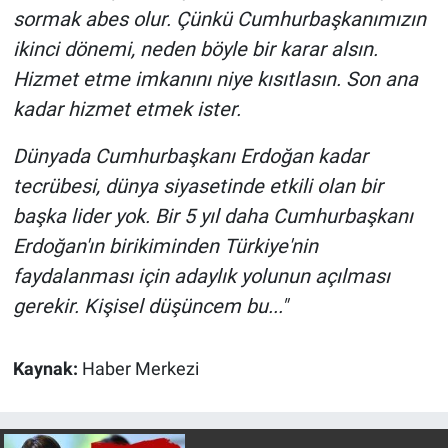
Nedir
sormak abes olur. Çünkü Cumhurbaşkanımızın
ikinci dönemi, neden böyle bir karar alsın.
Popüler
Hizmet etme imkanını niye kısıtlasın. Son ana
kadar hizmet etmek ister.
Programlar
Dünyada Cumhurbaşkanı Erdoğan kadar
Sağlık
tecrübesi, dünya siyasetinde etkili olan bir
Spor
başka lider yok. Bir 5 yıl daha Cumhurbaşkanı
Erdoğan'ın birikiminden Türkiye'nin
Teknoloji
faydalanması için adaylık yolunun açılması
gerekir. Kişisel düşüncem bu..."
Türkiye'nin Geleceği
Türkiye'nin Gündemi
Kaynak:
Haber Merkezi
Yerel Gündem