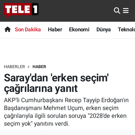
Anında Manşet
Son Dakika
Nöbetçi Eczaneler
Son Dakika
Haber
Ekonomi
Dünya
Teknolo
Başka Sohbetler
Haber
Hava Durumu
Belgesel
Ekonomi
Namaz Vakitleri
HABERLER
HABER
Bilim turu
Dünya
Trafik Durumu
Saray'dan 'erken seçim'
Bilim ve Teknoloji Evreni
Teknoloji
Süper Lig Puan Durumu ve Fikstür
çağrılarına yanıt
AKP'li Cumhurbaşkanı Recep Tayyip Erdoğan'ın
Doğa Konuşuyor
Sağlık
Tüm Manşetler
Başdanışmanı Mehmet Uçum, erken seçim
Dünya
Spor
Son Dakika Haberleri
çağrılarıyla ilgili sorulan soruya "2028'de erken
seçim yok" yanıtını verdi.
Ege Saati
Yayın Akışı
Haber Arşivi