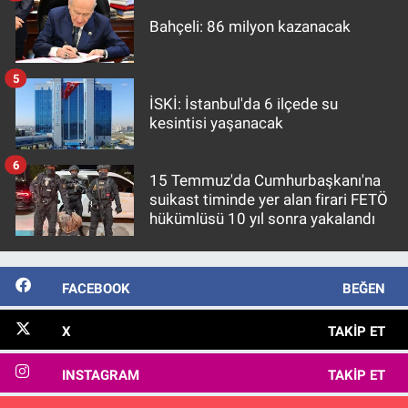
Bahçeli: 86 milyon kazanacak
5
İSKİ: İstanbul'da 6 ilçede su
kesintisi yaşanacak
6
15 Temmuz'da Cumhurbaşkanı'na
suikast timinde yer alan firari FETÖ
hükümlüsü 10 yıl sonra yakalandı
FACEBOOK
BEĞEN
X
TAKIP ET
INSTAGRAM
TAKIP ET