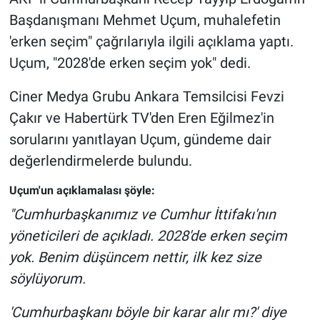
Başdanışmanı Mehmet Uçum, muhalefetin
Gündem Özel
'erken seçim" çağrılarıyla ilgili açıklama yaptı.
Uçum, "2028'de erken seçim yok" dedi.
Günün görüntüsü
Ciner Medya Grubu Ankara Temsilcisi Fevzi
Haber
Çakır ve Habertürk TV'den Eren Eğilmez'in
sorularını yanıtlayan Uçum, gündeme dair
İlan
değerlendirmelerde bulundu.
Kimdir
Uçum'un açıklamalası şöyle:
"Cumhurbaşkanımız ve Cumhur İttifakı'nın
Koronavirüs
yöneticileri de açıkladı. 2028'de erken seçim
Kültür Sanat
yok. Benim düşüncem nettir, ilk kez size
söylüyorum.
Ne demişti
'Cumhurbaşkanı böyle bir karar alır mı?' diye