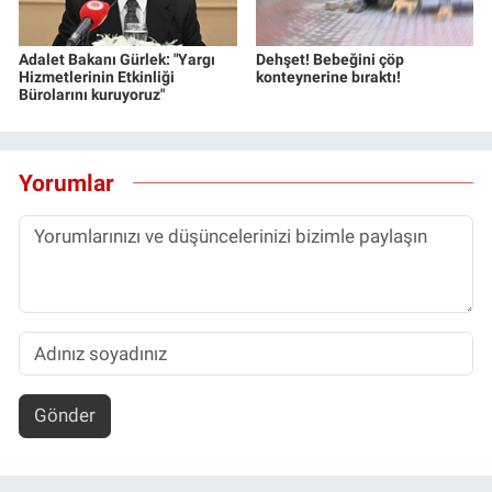
Adalet Bakanı Gürlek: "Yargı
Dehşet! Bebeğini çöp
Hizmetlerinin Etkinliği
konteynerine bıraktı!
Bürolarını kuruyoruz"
Yorumlar
Gönder