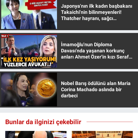
Yerel Yaşam
Japonya'nın ilk kadın başbakanı
Takaichi'nin bilinmeyenleri!
Thatcher hayranı, sağcı
Canlı Yayın
muhafazakar
İmamoğlu'nun Diploma
Davası'nda yaşanan korkunç
anları Ahmet Özer'in kızı Seraf
Özer anlattı!
Nobel Barış ödülünü alan Maria
Corina Machado aslında bir
darbeci
Bunlar da ilginizi çekebilir