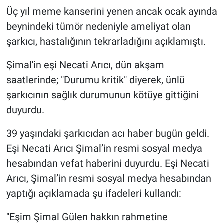
Üç yıl meme kanserini yenen ancak ocak ayında
Gündem Özel
beynindeki tümör nedeniyle ameliyat olan
şarkıcı, hastalığının tekrarladığını açıklamıştı.
Günün görüntüsü
Şimal'in eşi Necati Arıcı, dün akşam
Haber
saatlerinde; "Durumu kritik" diyerek, ünlü
şarkıcının sağlık durumunun kötüye gittiğini
İlan
duyurdu.
Kimdir
39 yaşındaki şarkıcıdan acı haber bugün geldi.
Eşi Necati Arıcı Şimal’in resmi sosyal medya
Koronavirüs
hesabından vefat haberini duyurdu. Eşi Necati
Kültür Sanat
Arıcı, Şimal’in resmi sosyal medya hesabından
yaptığı açıklamada şu ifadeleri kullandı:
Ne demişti
"Eşim Şimal Gülen hakkın rahmetine