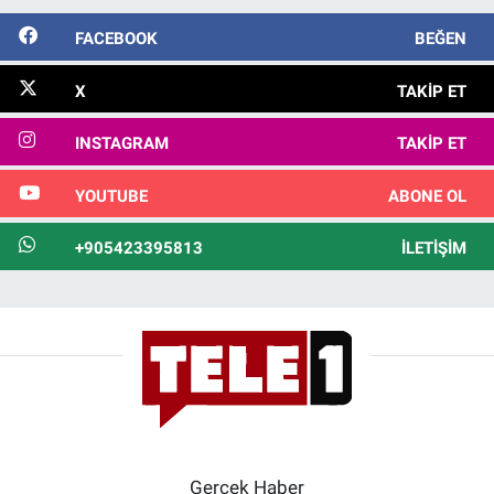
FACEBOOK
BEĞEN
X
TAKIP ET
INSTAGRAM
TAKIP ET
YOUTUBE
ABONE OL
+905423395813
İLETIŞIM
Gerçek Haber