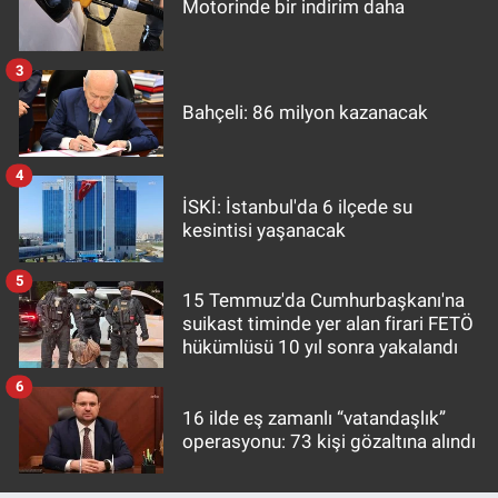
Motorinde bir indirim daha
3
Bahçeli: 86 milyon kazanacak
4
İSKİ: İstanbul'da 6 ilçede su
kesintisi yaşanacak
5
15 Temmuz'da Cumhurbaşkanı'na
suikast timinde yer alan firari FETÖ
hükümlüsü 10 yıl sonra yakalandı
6
16 ilde eş zamanlı “vatandaşlık”
operasyonu: 73 kişi gözaltına alındı