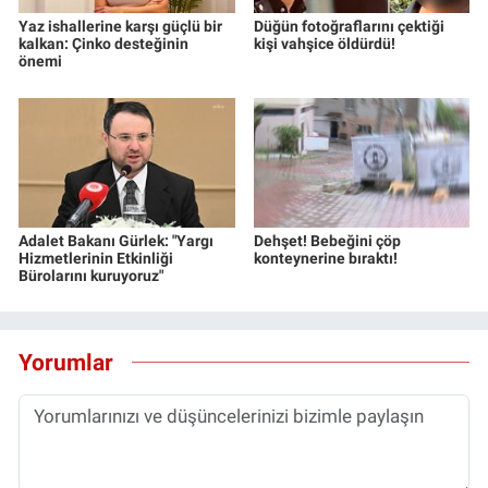
Yaz ishallerine karşı güçlü bir
Düğün fotoğraflarını çektiği
kalkan: Çinko desteğinin
kişi vahşice öldürdü!
önemi
Adalet Bakanı Gürlek: "Yargı
Dehşet! Bebeğini çöp
Hizmetlerinin Etkinliği
konteynerine bıraktı!
Bürolarını kuruyoruz"
Yorumlar