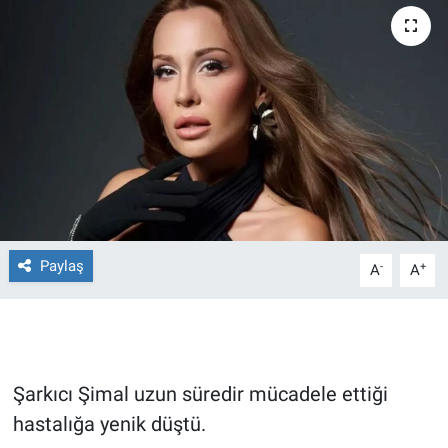
Ege'den Esintiler
İletişim
Eğitim
Eğlence
Ekonomi
Forum
Paylaş
-
+
A
A
Gerçeğin İzinde
Gün Başlıyor
Şarkıcı Şimal uzun süredir mücadele ettiği
Gün Bitiyor
hastalığa yenik düştü.
Gün Ortası