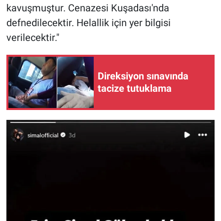
Nedir
kavuşmuştur. Cenazesi Kuşadası'nda
defnedilecektir. Helallik için yer bilgisi
Popüler
verilecektir."
Programlar
Direksiyon sınavında
Sağlık
tacize tutuklama
Spor
Teknoloji
Türkiye'nin Geleceği
Türkiye'nin Gündemi
Yerel Gündem