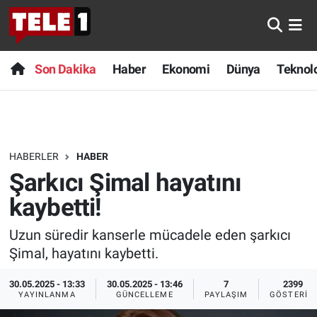
Anında Manşet
Son Dakika
Nöbetçi Eczaneler
Son Dakika
Haber
Ekonomi
Dünya
Teknolo
Başka Sohbetler
Haber
Hava Durumu
Belgesel
Ekonomi
Namaz Vakitleri
HABERLER
HABER
Bilim turu
Dünya
Trafik Durumu
Şarkıcı Şimal hayatını
Bilim ve Teknoloji Evreni
Teknoloji
Süper Lig Puan Durumu ve Fikstür
kaybetti!
Uzun süredir kanserle mücadele eden şarkıcı
Doğa Konuşuyor
Sağlık
Tüm Manşetler
Şimal, hayatını kaybetti.
Dünya
Spor
Son Dakika Haberleri
30.05.2025 - 13:33
30.05.2025 - 13:46
7
2399
YAYINLANMA
GÜNCELLEME
PAYLAŞIM
GÖSTERIM
Ege Saati
Yayın Akışı
Haber Arşivi