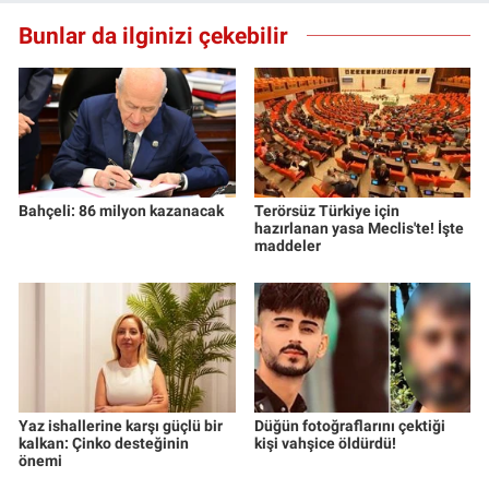
Bunlar da ilginizi çekebilir
Bahçeli: 86 milyon kazanacak
Terörsüz Türkiye için
hazırlanan yasa Meclis'te! İşte
maddeler
Yaz ishallerine karşı güçlü bir
Düğün fotoğraflarını çektiği
kalkan: Çinko desteğinin
kişi vahşice öldürdü!
önemi