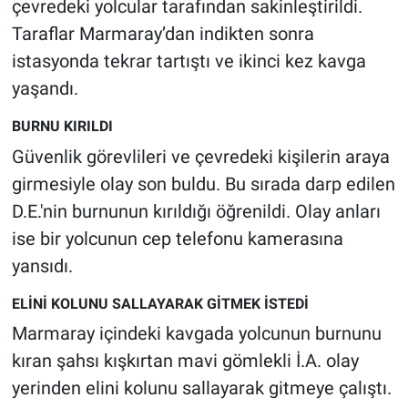
çevredeki yolcular tarafından sakinleştirildi.
Nedir
Taraflar Marmaray’dan indikten sonra
Popüler
istasyonda tekrar tartıştı ve ikinci kez kavga
yaşandı.
Programlar
BURNU KIRILDI
Sağlık
Güvenlik görevlileri ve çevredeki kişilerin araya
girmesiyle olay son buldu. Bu sırada darp edilen
Spor
D.E.'nin burnunun kırıldığı öğrenildi. Olay anları
ise bir yolcunun cep telefonu kamerasına
Teknoloji
yansıdı.
Türkiye'nin Geleceği
ELİNİ KOLUNU SALLAYARAK GİTMEK İSTEDİ
Türkiye'nin Gündemi
Marmaray içindeki kavgada yolcunun burnunu
kıran şahsı kışkırtan mavi gömlekli İ.A. olay
Yerel Gündem
yerinden elini kolunu sallayarak gitmeye çalıştı.