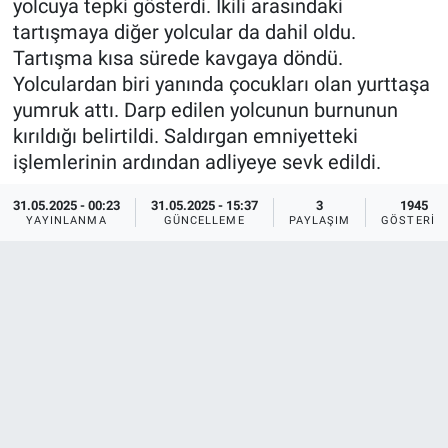
yolcuya tepki gösterdi. İkili arasındaki
tartışmaya diğer yolcular da dahil oldu.
Ege'den Esintiler
İletişim
Tartışma kısa sürede kavgaya döndü.
Yolculardan biri yanında çocukları olan yurttaşa
Eğitim
yumruk attı. Darp edilen yolcunun burnunun
kırıldığı belirtildi. Saldırgan emniyetteki
Eğlence
işlemlerinin ardından adliyeye sevk edildi.
Ekonomi
31.05.2025 - 00:23
31.05.2025 - 15:37
3
1945
YAYINLANMA
GÜNCELLEME
PAYLAŞIM
GÖSTERIM
Forum
Gerçeğin İzinde
Gün Başlıyor
Gün Bitiyor
Gün Ortası