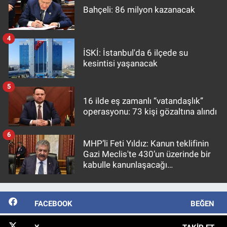
Bahçeli: 86 milyon kazanacak
4
İSKİ: İstanbul'da 6 ilçede su
kesintisi yaşanacak
5
16 ilde eş zamanlı “vatandaşlık”
operasyonu: 73 kişi gözaltına alındı
6
MHP’li Feti Yıldız: Kanun teklifinin
Gazi Meclis'te 430’un üzerinde bir
kabulle kanunlaşacağı
görülmektedir
FACEBOOK
BEĞEN