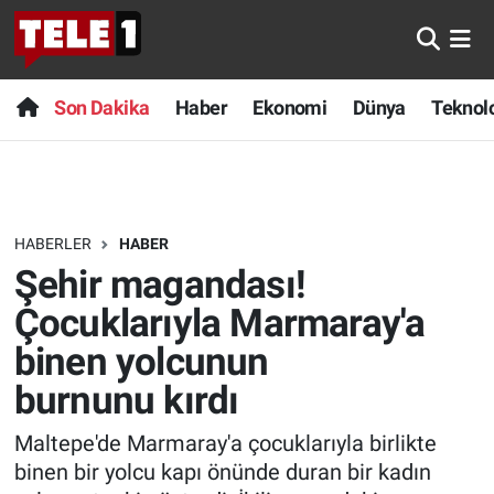
Anında Manşet
Son Dakika
Nöbetçi Eczaneler
Son Dakika
Haber
Ekonomi
Dünya
Teknolo
Başka Sohbetler
Haber
Hava Durumu
Belgesel
Ekonomi
Namaz Vakitleri
HABERLER
HABER
Bilim turu
Dünya
Trafik Durumu
Şehir magandası!
Bilim ve Teknoloji Evreni
Teknoloji
Süper Lig Puan Durumu ve Fikstür
Çocuklarıyla Marmaray'a
binen yolcunun
Doğa Konuşuyor
Sağlık
Tüm Manşetler
burnunu kırdı
Dünya
Spor
Son Dakika Haberleri
Maltepe'de Marmaray'a çocuklarıyla birlikte
binen bir yolcu kapı önünde duran bir kadın
Ege Saati
Yayın Akışı
Haber Arşivi