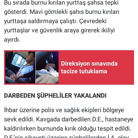
Bu sırada burnu kırılan yurttaş şahsa tepki
Yerel Yaşam
gösterdi. Mavi gömlekli şahıs burnu kırılan
yurttaşa saldırmaya çalıştı. Çevredeki
Canlı Yayın
yurttaşlar ve güvenlik araya girerek ikiliyi
ayırdı.
Direksiyon sınavında
tacize tutuklama
DARBEDEN ŞÜPHELİLER YAKALANDI
İhbar üzerine polis ve sağlık ekipleri bölgeye
sevk edildi. Kavgada darbedilen D.E., hastaneye
kaldırılırken burnunda kırık olduğu tespit edildi.
D.E.’nin şikayeti üzerine şüphelilerden İ.A. olay