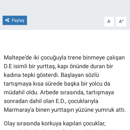
Gündem Özel
Paylaş
-
+
A
A
Günün görüntüsü
Haber
Maltepe'de iki çocuğuyla trene binmeye çalışan
İlan
D.E isimli bir yurttaş, kapı önünde duran bir
Kimdir
kadına tepki gösterdi. Başlayan sözlü
tartışmaya kısa sürede başka bir yolcu da
Koronavirüs
müdahil oldu. Arbede sırasında, tartışmaya
sonradan dahil olan E.D., çocuklarıyla
Kültür Sanat
Marmaray'a binen yurttaşın yüzüne yumruk attı.
Ne demişti
Olay sırasında korkuya kapılan çocuklar,