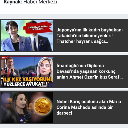
Kaynak:
Haber Merkezi
Japonya'nın ilk kadın başbakanı
Takaichi'nin bilinmeyenleri!
Thatcher hayranı, sağcı
muhafazakar
İmamoğlu'nun Diploma
Davası'nda yaşanan korkunç
anları Ahmet Özer'in kızı Seraf
Özer anlattı!
Nobel Barış ödülünü alan Maria
Corina Machado aslında bir
darbeci