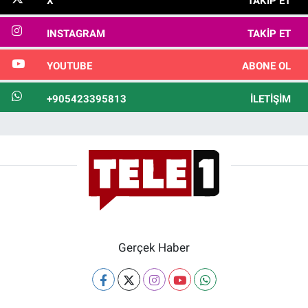
X
TAKIP ET
INSTAGRAM
TAKIP ET
YOUTUBE
ABONE OL
+905423395813
İLETIŞIM
Gerçek Haber