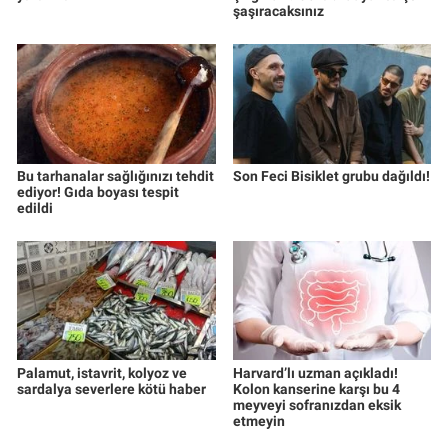
şaşıracaksınız
Bu tarhanalar sağlığınızı tehdit
Son Feci Bisiklet grubu dağıldı!
ediyor! Gıda boyası tespit
edildi
Palamut, istavrit, kolyoz ve
Harvard’lı uzman açıkladı!
sardalya severlere kötü haber
Kolon kanserine karşı bu 4
meyveyi sofranızdan eksik
etmeyin