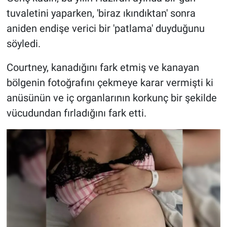
Nedir
tuvaletini yaparken, 'biraz ıkındıktan' sonra
aniden endişe verici bir 'patlama' duyduğunu
Popüler
söyledi.
Programlar
Courtney, kanadığını fark etmiş ve kanayan
Sağlık
bölgenin fotoğrafını çekmeye karar vermişti ki
anüsünün ve iç organlarının korkunç bir şekilde
Spor
vücudundan fırladığını fark etti.
Teknoloji
Türkiye'nin Geleceği
Türkiye'nin Gündemi
Yerel Gündem