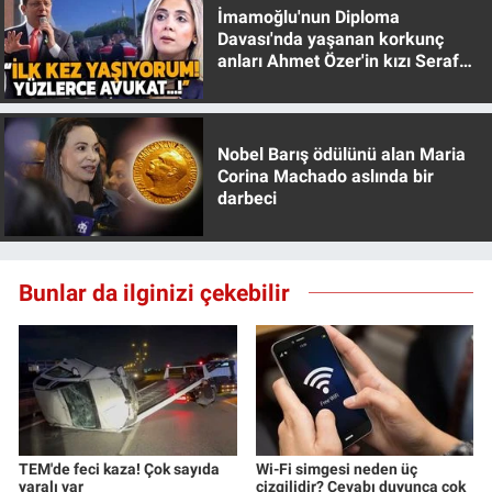
İmamoğlu'nun Diploma
Davası'nda yaşanan korkunç
anları Ahmet Özer'in kızı Seraf
Özer anlattı!
Nobel Barış ödülünü alan Maria
Corina Machado aslında bir
darbeci
Bunlar da ilginizi çekebilir
TEM'de feci kaza! Çok sayıda
Wi-Fi simgesi neden üç
yaralı var
çizgilidir? Cevabı duyunca çok