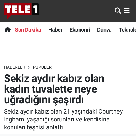
Anında Manşet
Son Dakika
Nöbetçi Eczaneler
Son Dakika
Haber
Ekonomi
Dünya
Teknolo
Başka Sohbetler
Haber
Hava Durumu
Belgesel
Ekonomi
Namaz Vakitleri
HABERLER
POPÜLER
Bilim turu
Dünya
Trafik Durumu
Sekiz aydır kabız olan
Bilim ve Teknoloji Evreni
Teknoloji
Süper Lig Puan Durumu ve Fikstür
kadın tuvalette neye
uğradığını şaşırdı
Doğa Konuşuyor
Sağlık
Tüm Manşetler
Sekiz aydır kabız olan 21 yaşındaki Courtney
Dünya
Spor
Son Dakika Haberleri
Ingham, yaşadığı sorunları ve kendisine
konulan teşhisi anlattı.
Ege Saati
Yayın Akışı
Haber Arşivi