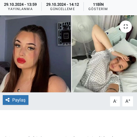
29.10.2024 - 13:59
29.10.2024 - 14:12
11BIN
YAYINLANMA
GÜNCELLEME
GÖSTERIM
Ege'den Esintiler
İletişim
Eğitim
Eğlence
Ekonomi
Forum
Gerçeğin İzinde
Paylaş
-
+
A
A
Gün Başlıyor
Gün Bitiyor
Gün Ortası