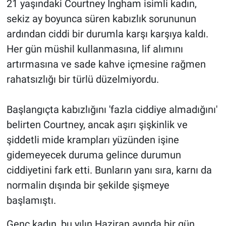
21 yaşındaki Courtney Ingham isimli kadın,
sekiz ay boyunca süren kabızlık sorununun
Gündem Özel
ardından ciddi bir durumla karşı karşıya kaldı.
Her gün müshil kullanmasına, lif alımını
Günün görüntüsü
artırmasına ve sade kahve içmesine rağmen
Haber
rahatsızlığı bir türlü düzelmiyordu.
İlan
Başlangıçta kabızlığını 'fazla ciddiye almadığını'
belirten Courtney, ancak aşırı şişkinlik ve
Kimdir
şiddetli mide krampları yüzünden işine
Koronavirüs
gidemeyecek duruma gelince durumun
ciddiyetini fark etti. Bunların yanı sıra, karnı da
Kültür Sanat
normalin dışında bir şekilde şişmeye
başlamıştı.
Ne demişti
Genç kadın, bu yılın Haziran ayında bir gün