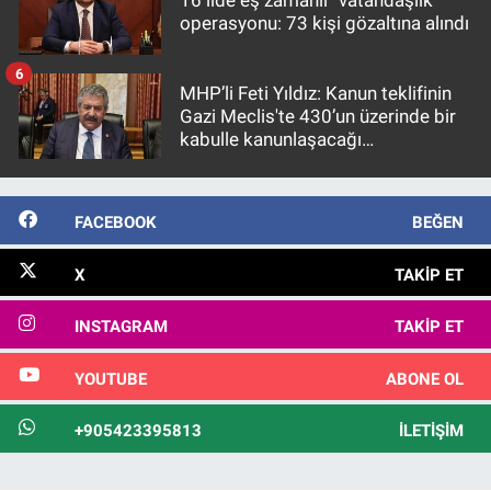
16 ilde eş zamanlı “vatandaşlık”
operasyonu: 73 kişi gözaltına alındı
6
MHP’li Feti Yıldız: Kanun teklifinin
Gazi Meclis'te 430’un üzerinde bir
kabulle kanunlaşacağı
görülmektedir
FACEBOOK
BEĞEN
X
TAKIP ET
INSTAGRAM
TAKIP ET
YOUTUBE
ABONE OL
+905423395813
İLETIŞIM