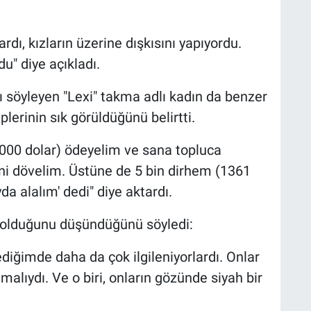
rdı, kızların üzerine dışkısını yapıyordu.
u" diye açıkladı.
nı söyleyen "Lexi" takma adlı kadın da benzer
eplerinin sık görüldüğünü belirtti.
.000 dolar) ödeyelim ve sana topluca
ni dövelim. Üstüne de 5 bin dirhem (1361
da alalım' dedi" diye aktardı.
tu olduğunu düşündüğünü söyledi:
iğimde daha da çok ilgileniyorlardı. Onlar
lmalıydı. Ve o biri, onların gözünde siyah bir