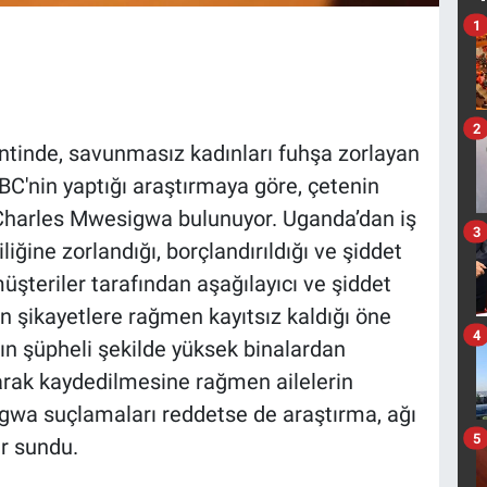
1
2
kentinde, savunmasız kadınları fuhşa zorlayan
 BBC'nin yaptığı araştırmaya göre, çetenin
Charles Mwesigwa bulunuyor. Uganda’dan iş
3
liğine zorlandığı, borçlandırıldığı ve şiddet
üşteriler tarafından aşağılayıcı ve şiddet
in şikayetlere rağmen kayıtsız kaldığı öne
4
ın şüpheli şekilde yüksek binalardan
larak kaydedilmesine rağmen ailelerin
igwa suçlamaları reddetse de araştırma, ağı
5
er sundu.