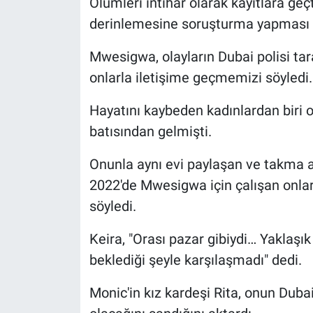
Ölümleri intihar olarak kayıtlara geç
derinlemesine soruşturma yapması g
Mwesigwa, olayların Dubai polisi tara
onlarla iletişime geçmemizi söyledi.
Hayatını kaybeden kadınlardan biri 
batısından gelmişti.
Onunla aynı evi paylaşan ve takma a
2022'de Mwesigwa için çalışan onlarc
söyledi.
Keira, "Orası pazar gibiydi… Yaklaşı
beklediği şeyle karşılaşmadı" dedi.
Monic'in kız kardeşi Rita, onun Duba