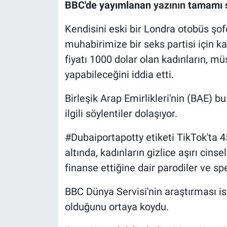
Nedir
BBC'de yayımlanan
yazının
tamamı ş
Kendisini eski bir Londra otobüs şof
Popüler
muhabirimize bir seks partisi için ka
Programlar
fiyatı 1000 dolar olan kadınların, müş
yapabileceğini iddia etti.
Sağlık
Birleşik Arap Emirlikleri'nin (BAE) bu 
Spor
ilgili söylentiler dolaşıyor.
Teknoloji
#Dubaiportapotty etiketi TikTok'ta 4
altında, kadınların gizlice aşırı cinse
Türkiye'nin Geleceği
finanse ettiğine dair parodiler ve spek
Türkiye'nin Gündemi
BBC Dünya Servisi'nin araştırması i
olduğunu ortaya koydu.
Yerel Gündem