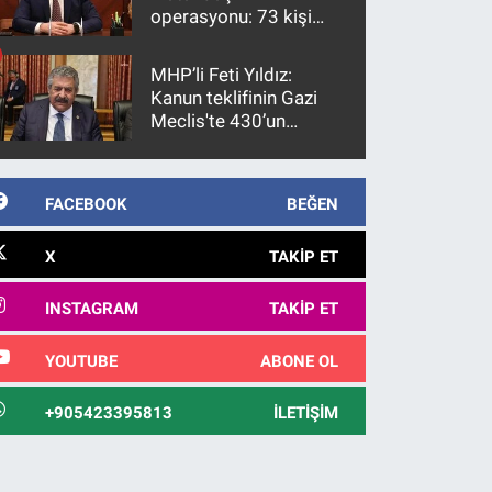
operasyonu: 73 kişi
gözaltına alındı
MHP’li Feti Yıldız:
Kanun teklifinin Gazi
Meclis'te 430’un
üzerinde bir kabulle
kanunlaşacağı
görülmektedir
FACEBOOK
BEĞEN
X
TAKIP ET
INSTAGRAM
TAKIP ET
YOUTUBE
ABONE OL
+905423395813
İLETIŞIM