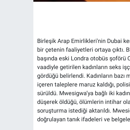
Gündem Özel
Günün görüntüsü
Birleşik Arap Emirlikleri'nin Dubai 
Haber
bir çetenin faaliyetleri ortaya çıktı.
başında eski Londra otobüs şoförü 
İlan
vaadiyle getirilen kadınların seks işçi
Kimdir
gördüğü belirlendi. Kadınların bazı m
içeren taleplere maruz kaldığı, polis
Koronavirüs
sürüldü. Mwesigwa’ya bağlı iki kadın
düşerek öldüğü, ölümlerin intihar o
Kültür Sanat
soruşturma istediği aktarıldı. Mwes
Ne demişti
doğrulayan tanık ifadeleri ve belgel