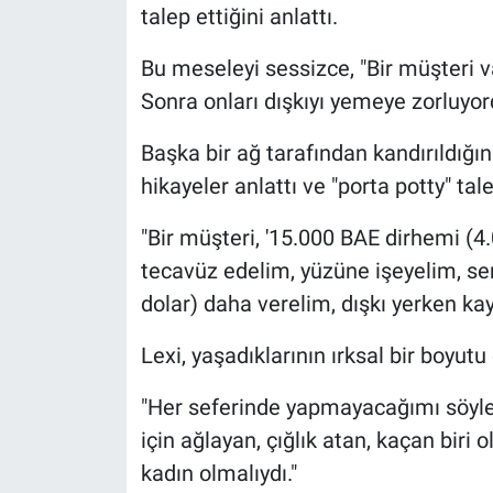
talep ettiğini anlattı.
Bu meseleyi sessizce, "Bir müşteri va
Sonra onları dışkıyı yemeye zorluyord
Başka bir ağ tarafından kandırıldığı
hikayeler anlattı ve "porta potty" tal
"Bir müşteri, '15.000 BAE dirhemi (4
tecavüz edelim, yüzüne işeyelim, se
dolar) daha verelim, dışkı yerken kay
Lexi, yaşadıklarının ırksal bir boyu
"Her seferinde yapmayacağımı söyled
için ağlayan, çığlık atan, kaçan biri o
kadın olmalıydı."