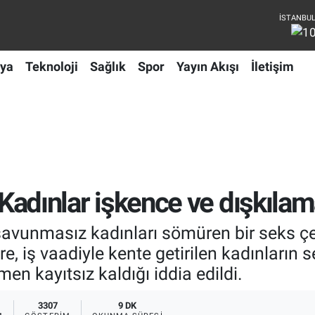
ya
Teknoloji
Sağlık
Spor
Yayın Akışı
İletişim
Kadınlar işkence ve dışkılama 
savunmasız kadınları sömüren bir seks çet
, iş vaadiyle kente getirilen kadınların se
men kayıtsız kaldığı iddia edildi.
3307
9 DK