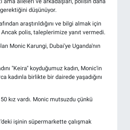
ti ama aileleri ve arkadaşları, polisin daha
erektiğini düşünüyor.
fından araştırıldığını ve bilgi almak için
 Ancak polis, taleplerimize yanıt vermedi.
olan Monic Karungi, Dubai'ye Uganda'nın
dını "Keira" koyduğumuz kadın, Monic'in
a kadınla birlikte bir dairede yaşadığını
k 50 kız vardı. Monic mutsuzdu çünkü
i'deki işinin süpermarkette çalışmak