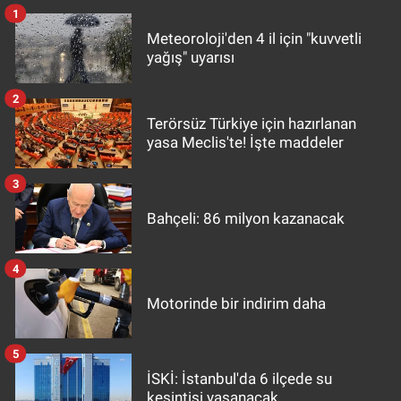
1
Meteoroloji'den 4 il için "kuvvetli
yağış" uyarısı
2
Terörsüz Türkiye için hazırlanan
yasa Meclis'te! İşte maddeler
3
Bahçeli: 86 milyon kazanacak
4
Motorinde bir indirim daha
5
İSKİ: İstanbul'da 6 ilçede su
kesintisi yaşanacak