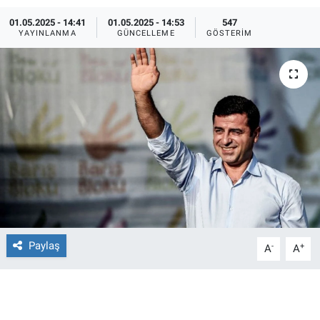
01.05.2025 - 14:41
01.05.2025 - 14:53
547
Ege'den Esintiler
İletişim
YAYINLANMA
GÜNCELLEME
GÖSTERIM
Eğitim
Eğlence
Ekonomi
Forum
Gerçeğin İzinde
Gün Başlıyor
Paylaş
-
+
A
A
Gün Bitiyor
Gün Ortası