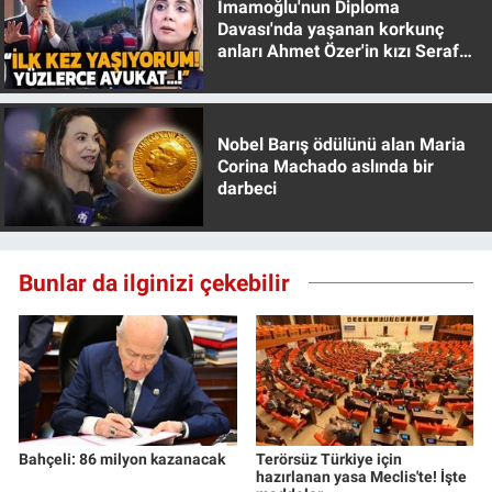
İmamoğlu'nun Diploma
Yerel Yaşam
Davası'nda yaşanan korkunç
anları Ahmet Özer'in kızı Seraf
Özer anlattı!
Canlı Yayın
Nobel Barış ödülünü alan Maria
Corina Machado aslında bir
darbeci
Bunlar da ilginizi çekebilir
Bahçeli: 86 milyon kazanacak
Terörsüz Türkiye için
hazırlanan yasa Meclis'te! İşte