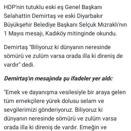
HDP'nin tutuklu eski eş Genel Başkanı
Gündem Özel
Selahattin Demirtaş ve eski Diyarbakır
Büyükşehir Belediye Başkanı Selçuk Mızraklı'nın
Günün görüntüsü
1 Mayıs mesajı, Kadıköy mitinginde okundu.
Haber
Demirtaş "Biliyoruz ki dünyanın neresinde
sömürü ve zulüm varsa orada illa ki direniş de
İlan
vardır" dedi.
Kimdir
Demirtaş'ın mesajında şu ifadeler yer aldı:
Koronavirüs
"Emek ve dayanışma vesilesiyle bir araya gelen
tüm emekçilere yürek dolusu selam ve
Kültür Sanat
sevgilerimizi gönderiyoruz. Biliyoruz ki
dünyanın neresinde sömürü ve zulüm varsa
Ne demişti
orada illa ki direniş de vardır. Emeğin ve