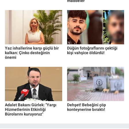
maddeler
Yaz ishallerine karşı güçlü bir
Düğün fotoğraflarını çektiği
kalkan: Çinko desteğinin
kişi vahşice öldürdü!
önemi
Adalet Bakanı Gürlek: "Yargı
Dehşet! Bebeğini çöp
Hizmetlerinin Etkinliği
konteynerine bıraktı!
Bürolarını kuruyoruz"