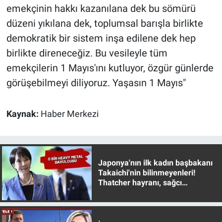
Nedir
emekçinin hakkı kazanılana dek bu sömürü
düzeni yıkılana dek, toplumsal barışla birlikte
Popüler
demokratik bir sistem inşa edilene dek hep
birlikte direneceğiz. Bu vesileyle tüm
Programlar
emekçilerin 1 Mayıs'ını kutluyor, özgür günlerde
Sağlık
görüşebilmeyi diliyoruz. Yaşasın 1 Mayıs"
Spor
Kaynak:
Haber Merkezi
Teknoloji
Türkiye'nin Geleceği
Japonya'nın ilk kadın başbakanı
Takaichi'nin bilinmeyenleri!
Türkiye'nin Gündemi
Thatcher hayranı, sağcı
muhafazakar
Yerel Gündem