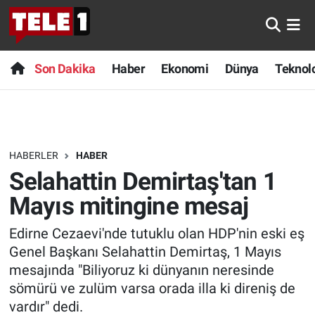
Anında Manşet
Son Dakika
Nöbetçi Eczaneler
Son Dakika
Haber
Ekonomi
Dünya
Teknolo
Başka Sohbetler
Haber
Hava Durumu
Belgesel
Ekonomi
Namaz Vakitleri
HABERLER
HABER
Bilim turu
Dünya
Trafik Durumu
Selahattin Demirtaş'tan 1
Bilim ve Teknoloji Evreni
Teknoloji
Süper Lig Puan Durumu ve Fikstür
Mayıs mitingine mesaj
Edirne Cezaevi'nde tutuklu olan HDP'nin eski eş
Doğa Konuşuyor
Sağlık
Tüm Manşetler
Genel Başkanı Selahattin Demirtaş, 1 Mayıs
Dünya
Spor
Son Dakika Haberleri
mesajında "Biliyoruz ki dünyanın neresinde
sömürü ve zulüm varsa orada illa ki direniş de
Ege Saati
Yayın Akışı
Haber Arşivi
vardır" dedi.