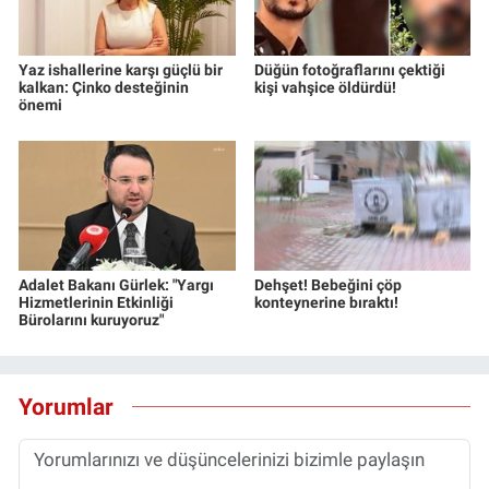
Yaz ishallerine karşı güçlü bir
Düğün fotoğraflarını çektiği
kalkan: Çinko desteğinin
kişi vahşice öldürdü!
önemi
Adalet Bakanı Gürlek: "Yargı
Dehşet! Bebeğini çöp
Hizmetlerinin Etkinliği
konteynerine bıraktı!
Bürolarını kuruyoruz"
Yorumlar