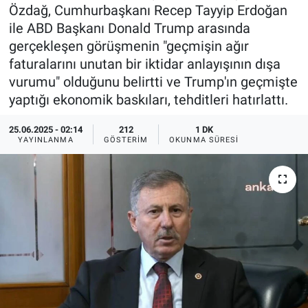
Özdağ, Cumhurbaşkanı Recep Tayyip Erdoğan
Ege'den Esintiler
İletişim
ile ABD Başkanı Donald Trump arasında
gerçekleşen görüşmenin "geçmişin ağır
Eğitim
faturalarını unutan bir iktidar anlayışının dışa
vurumu" olduğunu belirtti ve Trump'ın geçmişte
Eğlence
yaptığı ekonomik baskıları, tehditleri hatırlattı.
Ekonomi
25.06.2025 - 02:14
212
1 DK
YAYINLANMA
GÖSTERIM
OKUNMA SÜRESI
Forum
Gerçeğin İzinde
Gün Başlıyor
Gün Bitiyor
Gün Ortası