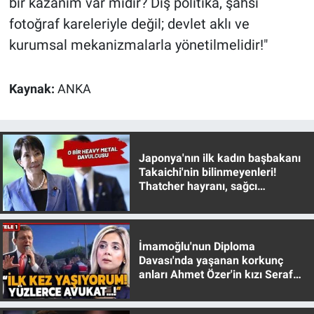
bir kazanım var mıdır? Dış politika, şahsi
fotoğraf kareleriyle değil; devlet aklı ve
kurumsal mekanizmalarla yönetilmelidir!"
Kaynak:
ANKA
Japonya'nın ilk kadın başbakanı
Takaichi'nin bilinmeyenleri!
Thatcher hayranı, sağcı
muhafazakar
İmamoğlu'nun Diploma
Davası'nda yaşanan korkunç
anları Ahmet Özer'in kızı Seraf
Özer anlattı!