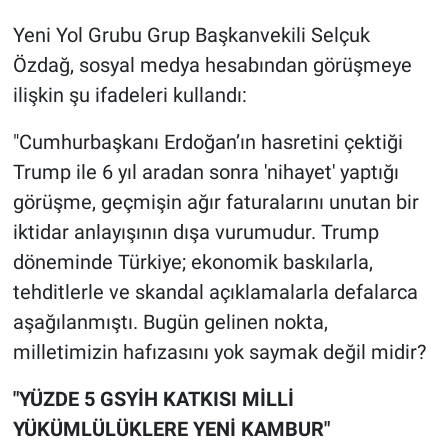
Nedir
Yeni Yol Grubu Grup Başkanvekili Selçuk
Popüler
Özdağ, sosyal medya hesabından görüşmeye
ilişkin şu ifadeleri kullandı:
Programlar
"Cumhurbaşkanı Erdoğan’ın hasretini çektiği
Sağlık
Trump ile 6 yıl aradan sonra 'nihayet' yaptığı
görüşme, geçmişin ağır faturalarını unutan bir
Spor
iktidar anlayışının dışa vurumudur. Trump
döneminde Türkiye; ekonomik baskılarla,
Teknoloji
tehditlerle ve skandal açıklamalarla defalarca
Türkiye'nin Geleceği
aşağılanmıştı. Bugün gelinen nokta,
milletimizin hafızasını yok saymak değil midir?
Türkiye'nin Gündemi
"YÜZDE 5 GSYİH KATKISI MİLLİ
Yerel Gündem
YÜKÜMLÜLÜKLERE YENİ KAMBUR"