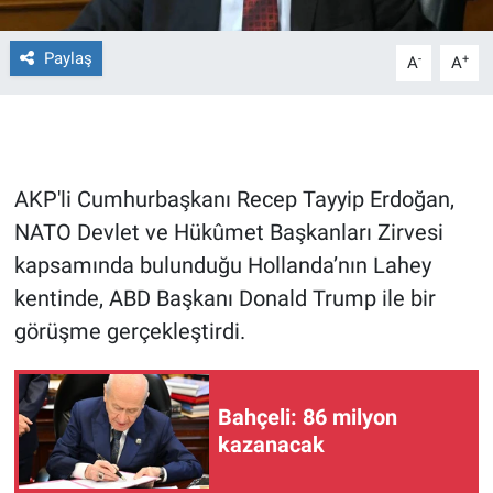
Gündem Özel
Paylaş
-
+
A
A
Günün görüntüsü
Haber
AKP'li Cumhurbaşkanı Recep Tayyip Erdoğan,
İlan
NATO Devlet ve Hükûmet Başkanları Zirvesi
kapsamında bulunduğu Hollanda’nın Lahey
Kimdir
kentinde, ABD Başkanı Donald Trump ile bir
görüşme gerçekleştirdi.
Koronavirüs
Kültür Sanat
Bahçeli: 86 milyon
kazanacak
Ne demişti