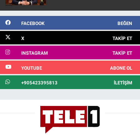
FACEBOOK
BEĞEN
X
TAKIP ET
INSTAGRAM
TAKIP ET
YOUTUBE
ABONE OL
+905423395813
İLETIŞIM