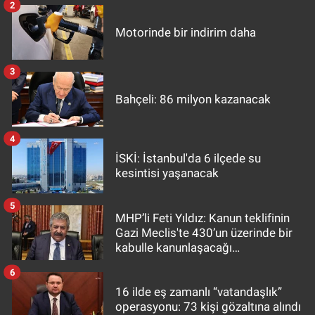
2
Motorinde bir indirim daha
3
Bahçeli: 86 milyon kazanacak
4
İSKİ: İstanbul'da 6 ilçede su
kesintisi yaşanacak
5
MHP’li Feti Yıldız: Kanun teklifinin
Gazi Meclis'te 430’un üzerinde bir
kabulle kanunlaşacağı
görülmektedir
6
16 ilde eş zamanlı “vatandaşlık”
operasyonu: 73 kişi gözaltına alındı