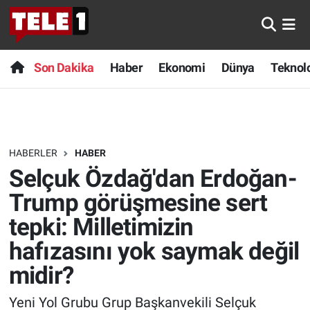
Anında Manşet
Son Dakika
Nöbetçi Eczaneler
Son Dakika
Haber
Ekonomi
Dünya
Teknolo
Başka Sohbetler
Haber
Hava Durumu
Belgesel
Ekonomi
Namaz Vakitleri
HABERLER
HABER
Bilim turu
Dünya
Trafik Durumu
Selçuk Özdağ'dan Erdoğan-
Bilim ve Teknoloji Evreni
Teknoloji
Süper Lig Puan Durumu ve Fikstür
Trump görüşmesine sert
tepki: Milletimizin
Doğa Konuşuyor
Sağlık
Tüm Manşetler
hafızasını yok saymak değil
Dünya
Spor
Son Dakika Haberleri
midir?
Ege Saati
Yayın Akışı
Haber Arşivi
Yeni Yol Grubu Grup Başkanvekili Selçuk