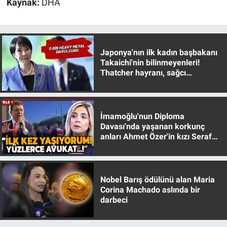
Kaynak:
DHA
Japonya'nın ilk kadın başbakanı
Takaichi'nin bilinmeyenleri!
Thatcher hayranı, sağcı
muhafazakar
İmamoğlu'nun Diploma
Davası'nda yaşanan korkunç
anları Ahmet Özer'in kızı Seraf
Özer anlattı!
Nobel Barış ödülünü alan Maria
Corina Machado aslında bir
darbeci