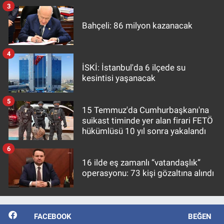
3
Bahçeli: 86 milyon kazanacak
4
İSKİ: İstanbul'da 6 ilçede su
kesintisi yaşanacak
5
15 Temmuz'da Cumhurbaşkanı'na
suikast timinde yer alan firari FETÖ
hükümlüsü 10 yıl sonra yakalandı
6
16 ilde eş zamanlı “vatandaşlık”
operasyonu: 73 kişi gözaltına alındı
FACEBOOK
BEĞEN