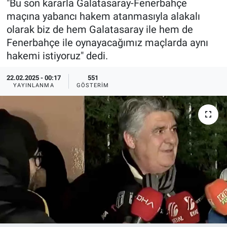
"Bu son kararla Galatasaray-Fenerbahçe
maçına yabancı hakem atanmasıyla alakalı
Ege'den Esintiler
İletişim
olarak biz de hem Galatasaray ile hem de
Fenerbahçe ile oynayacağımız maçlarda aynı
Eğitim
hakemi istiyoruz" dedi.
Eğlence
22.02.2025 - 00:17
551
YAYINLANMA
GÖSTERIM
Ekonomi
Forum
Gerçeğin İzinde
Gün Başlıyor
Gün Bitiyor
Gün Ortası