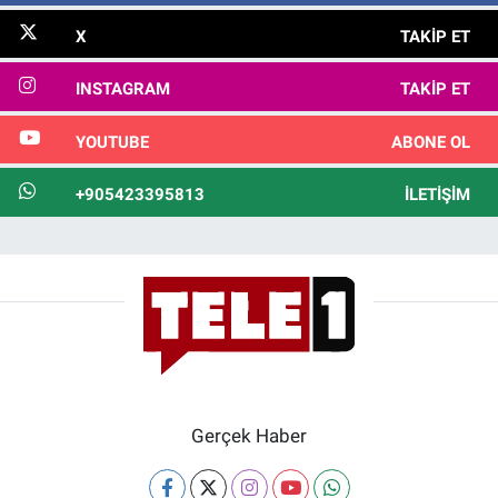
X
TAKIP ET
INSTAGRAM
TAKIP ET
YOUTUBE
ABONE OL
+905423395813
İLETIŞIM
Gerçek Haber