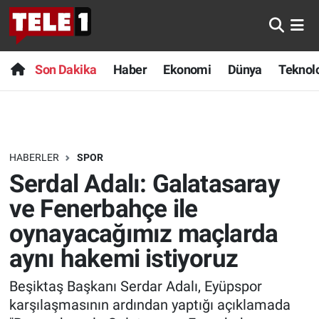
Anında Manşet
Son Dakika
Nöbetçi Eczaneler
Son Dakika
Haber
Ekonomi
Dünya
Teknolo
Başka Sohbetler
Haber
Hava Durumu
Belgesel
Ekonomi
Namaz Vakitleri
HABERLER
SPOR
Bilim turu
Dünya
Trafik Durumu
Serdal Adalı: Galatasaray
Bilim ve Teknoloji Evreni
Teknoloji
Süper Lig Puan Durumu ve Fikstür
ve Fenerbahçe ile
oynayacağımız maçlarda
Doğa Konuşuyor
Sağlık
Tüm Manşetler
aynı hakemi istiyoruz
Dünya
Spor
Son Dakika Haberleri
Beşiktaş Başkanı Serdar Adalı, Eyüpspor
karşılaşmasının ardından yaptığı açıklamada
Ege Saati
Yayın Akışı
Haber Arşivi