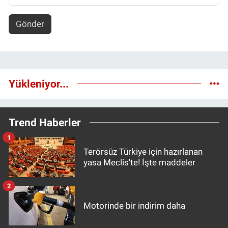
Gönder
Yükleniyor...
Trend Haberler
1
Terörsüz Türkiye için hazırlanan
yasa Meclis'te! İşte maddeler
2
Motorinde bir indirim daha