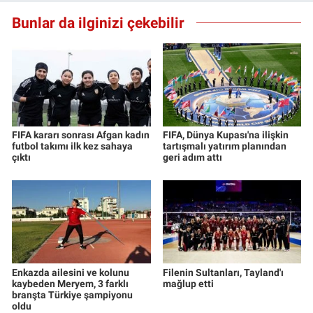
Bunlar da ilginizi çekebilir
FIFA kararı sonrası Afgan kadın
FIFA, Dünya Kupası'na ilişkin
futbol takımı ilk kez sahaya
tartışmalı yatırım planından
çıktı
geri adım attı
Enkazda ailesini ve kolunu
Filenin Sultanları, Tayland'ı
kaybeden Meryem, 3 farklı
mağlup etti
branşta Türkiye şampiyonu
oldu