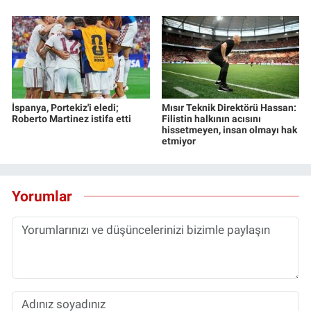
İspanya, Portekiz'i eledi;
Mısır Teknik Direktörü Hassan:
Roberto Martinez istifa etti
Filistin halkının acısını
hissetmeyen, insan olmayı hak
etmiyor
Yorumlar