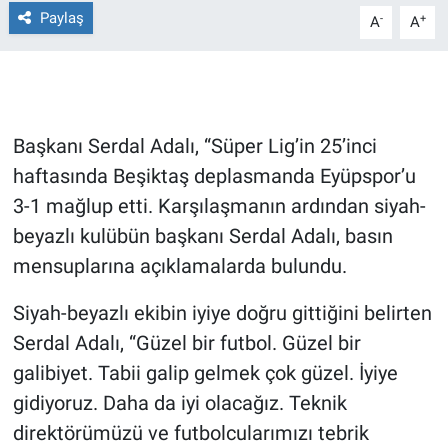
Paylaş
-
+
A
A
Gündem Özel
Günün görüntüsü
Başkanı Serdal Adalı, “Süper Lig’in 25’inci
Haber
haftasında Beşiktaş deplasmanda Eyüpspor’u
İlan
3-1 mağlup etti. Karşılaşmanın ardından siyah-
beyazlı kulübün başkanı Serdal Adalı, basın
Kimdir
mensuplarına açıklamalarda bulundu.
Koronavirüs
Siyah-beyazlı ekibin iyiye doğru gittiğini belirten
Serdal Adalı, “Güzel bir futbol. Güzel bir
Kültür Sanat
galibiyet. Tabii galip gelmek çok güzel. İyiye
gidiyoruz. Daha da iyi olacağız. Teknik
Ne demişti
direktörümüzü ve futbolcularımızı tebrik