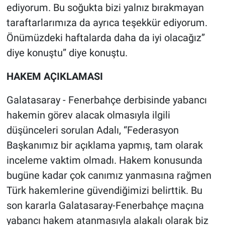
Nedir
ediyorum. Bu soğukta bizi yalnız bırakmayan
taraftarlarımıza da ayrıca teşekkür ediyorum.
Popüler
Önümüzdeki haftalarda daha da iyi olacağız”
diye konuştu” diye konuştu.
Programlar
HAKEM AÇIKLAMASI
Sağlık
Galatasaray - Fenerbahçe derbisinde yabancı
Spor
hakemin görev alacak olmasıyla ilgili
düşünceleri sorulan Adalı, “Federasyon
Teknoloji
Başkanımız bir açıklama yapmış, tam olarak
Türkiye'nin Geleceği
inceleme vaktim olmadı. Hakem konusunda
bugüne kadar çok canımız yanmasına rağmen
Türkiye'nin Gündemi
Türk hakemlerine güvendiğimizi belirttik. Bu
son kararla Galatasaray-Fenerbahçe maçına
Yerel Gündem
yabancı hakem atanmasıyla alakalı olarak biz