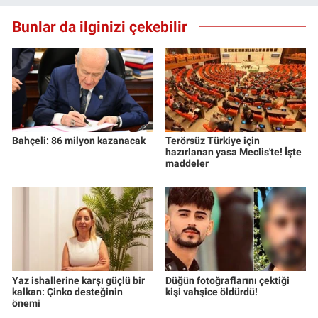
Bunlar da ilginizi çekebilir
Bahçeli: 86 milyon kazanacak
Terörsüz Türkiye için
hazırlanan yasa Meclis'te! İşte
maddeler
Yaz ishallerine karşı güçlü bir
Düğün fotoğraflarını çektiği
kalkan: Çinko desteğinin
kişi vahşice öldürdü!
önemi