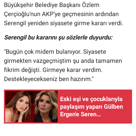
Nedir
Büyükşehir Belediye Başkanı Özlem
Çerçioğlu'nun AKP'ye geçmesinin ardından
Popüler
Serengil yeniden siyasete girme kararı verdi.
Programlar
Serengil bu kararını şu sözlerle duyurdu:
Sağlık
"Bugün çok midem bulanıyor. Siyasete
girmekten vazgeçmiştim şu anda tamamen
Spor
fikrim değişti. Girmeye karar verdim.
Destekleyecekseniz ben hazırım."
Teknoloji
Türkiye'nin Geleceği
Eski eşi ve çocuklarıyla
paylaşım yapan Gülben
Türkiye'nin Gündemi
Ergen'e Seren
Serengil'den çirkin yorum
Yerel Gündem