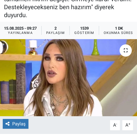
Destekleyecekseniz ben hazırım" diyerek
Ege'den Esintiler
İletişim
duyurdu.
Eğitim
15.08.2025 - 09:27
2
1539
1 DK
YAYINLANMA
PAYLAŞIM
GÖSTERIM
OKUNMA SÜRESI
Eğlence
Ekonomi
Forum
Gerçeğin İzinde
Gün Başlıyor
Gün Bitiyor
Paylaş
-
+
A
A
Gün Ortası