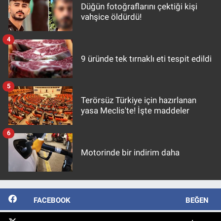
Düğün fotoğraflarını çektiği kişi
vahşice öldürdü!
4
9 üründe tek tırnaklı eti tespit edildi
5
Terörsüz Türkiye için hazırlanan
yasa Meclis'te! İşte maddeler
6
Motorinde bir indirim daha
FACEBOOK
BEĞEN