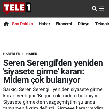
Anında Manşet
Son Dakika
Nöbetçi Eczaneler
Son Dakika
Haber
Ekonomi
Dünya
Teknolo
Başka Sohbetler
Haber
Hava Durumu
Belgesel
Ekonomi
Namaz Vakitleri
HABERLER
HABER
Bilim turu
Dünya
Trafik Durumu
Seren Serengil'den yeniden
Bilim ve Teknoloji Evreni
Teknoloji
Süper Lig Puan Durumu ve Fikstür
'siyasete girme' kararı:
Midem çok bulanıyor
Doğa Konuşuyor
Sağlık
Tüm Manşetler
Şarkıcı Seren Serengil, yeniden siyasete girme
Dünya
Spor
Son Dakika Haberleri
kararı verdiğini "Bugün çok midem bulanıyor.
Siyasete girmekten vazgeçmiştim şu anda
Ege Saati
Yayın Akışı
Haber Arşivi
tamamen fikrim değişti. Girmeye karar verdim.