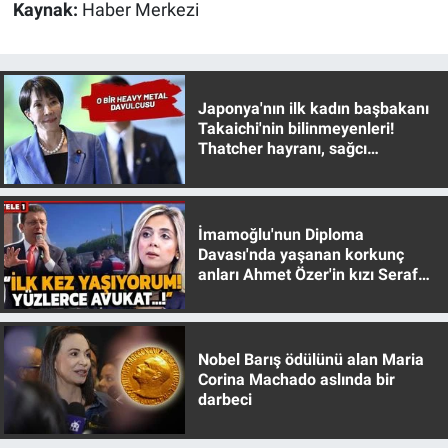
Kaynak:
Haber Merkezi
Yerel Yaşam
Canlı Yayın
Japonya'nın ilk kadın başbakanı
Takaichi'nin bilinmeyenleri!
Thatcher hayranı, sağcı
muhafazakar
İmamoğlu'nun Diploma
Davası'nda yaşanan korkunç
anları Ahmet Özer'in kızı Seraf
Özer anlattı!
Nobel Barış ödülünü alan Maria
Corina Machado aslında bir
darbeci