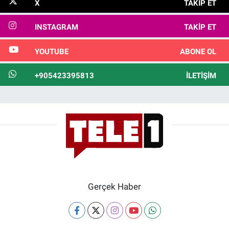
X
TAKIP ET
INSTAGRAM
TAKIP ET
YOUTUBE
ABONE OL
+905423395813
İLETIŞIM
Gerçek Haber