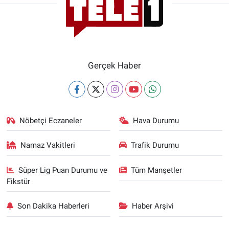
şartıyla serbest bırakılırken evde ele geçirilen
Yerel Yaşam
taç ise kuyumcuya teslim edildi.
Canlı Yayın
Kaynak:
DHA
Gerçek Haber
Nöbetçi Eczaneler
Hava Durumu
Namaz Vakitleri
Trafik Durumu
Süper Lig Puan Durumu ve
Tüm Manşetler
Fikstür
Son Dakika Haberleri
Haber Arşivi