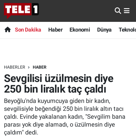
Anında Manşet
Son Dakika
Nöbetçi Eczaneler
Son Dakika
Haber
Ekonomi
Dünya
Teknolo
Başka Sohbetler
Haber
Hava Durumu
Belgesel
Ekonomi
Namaz Vakitleri
HABERLER
HABER
Bilim turu
Dünya
Trafik Durumu
Sevgilisi üzülmesin diye
Bilim ve Teknoloji Evreni
Teknoloji
Süper Lig Puan Durumu ve Fikstür
250 bin liralık taç çaldı
Beyoğlu'nda kuyumcuya giden bir kadın,
Doğa Konuşuyor
Sağlık
Tüm Manşetler
sevgilisiyle beğendiği 250 bin liralık altın tacı
Dünya
Spor
Son Dakika Haberleri
çaldı. Evinde yakalanan kadın, "Sevgilim bana
parası yok diye alamadı, o üzülmesin diye
Ege Saati
Yayın Akışı
Haber Arşivi
çaldım" dedi.