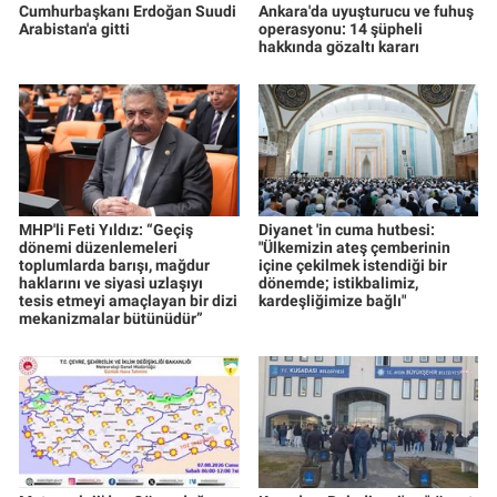
Cumhurbaşkanı Erdoğan Suudi
Ankara'da uyuşturucu ve fuhuş
Arabistan'a gitti
operasyonu: 14 şüpheli
hakkında gözaltı kararı
MHP'li Feti Yıldız: “Geçiş
Diyanet 'in cuma hutbesi:
dönemi düzenlemeleri
"Ülkemizin ateş çemberinin
toplumlarda barışı, mağdur
içine çekilmek istendiği bir
haklarını ve siyasi uzlaşıyı
dönemde; istikbalimiz,
tesis etmeyi amaçlayan bir dizi
kardeşliğimize bağlı"
mekanizmalar bütünüdür”