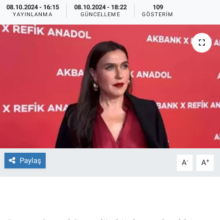
08.10.2024 - 16:15
08.10.2024 - 18:22
109
YAYINLANMA
GÜNCELLEME
GÖSTERIM
Ege'den Esintiler
İletişim
Eğitim
Eğlence
Ekonomi
Forum
Gerçeğin İzinde
Paylaş
-
+
A
A
Gün Başlıyor
Gün Bitiyor
Gün Ortası