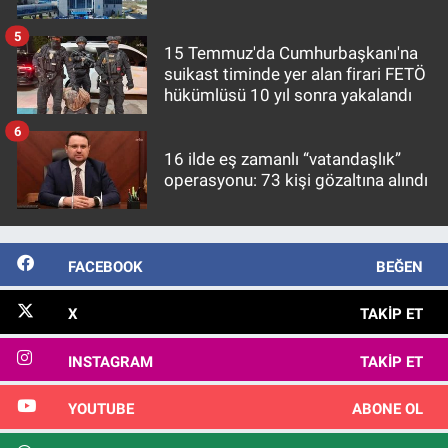
5
15 Temmuz'da Cumhurbaşkanı'na
suikast timinde yer alan firari FETÖ
hükümlüsü 10 yıl sonra yakalandı
6
16 ilde eş zamanlı “vatandaşlık”
operasyonu: 73 kişi gözaltına alındı
FACEBOOK
BEĞEN
X
TAKIP ET
INSTAGRAM
TAKIP ET
YOUTUBE
ABONE OL