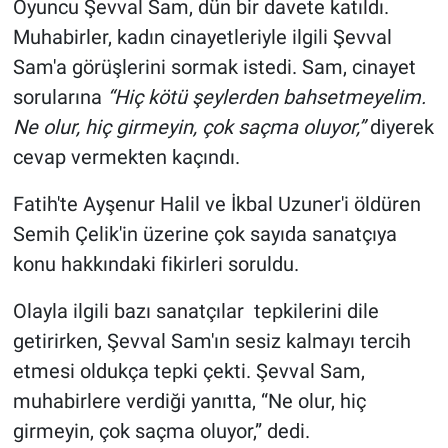
Oyuncu Şevval Sam, dün bir davete katıldı.
Muhabirler, kadın cinayetleriyle ilgili Şevval
Gündem Özel
Sam'a görüşlerini sormak istedi. Sam, cinayet
sorularına
“Hiç kötü şeylerden bahsetmeyelim.
Günün görüntüsü
Ne olur, hiç girmeyin, çok saçma oluyor,”
diyerek
Haber
cevap vermekten kaçındı.
İlan
Fatih'te Ayşenur Halil ve İkbal Uzuner'i öldüren
Semih Çelik'in üzerine çok sayıda sanatçıya
Kimdir
konu hakkındaki fikirleri soruldu.
Koronavirüs
Olayla ilgili bazı sanatçılar tepkilerini dile
getirirken, Şevval Sam'ın sesiz kalmayı tercih
Kültür Sanat
etmesi oldukça tepki çekti. Şevval Sam,
muhabirlere verdiği yanıtta, “Ne olur, hiç
Ne demişti
girmeyin, çok saçma oluyor,” dedi.