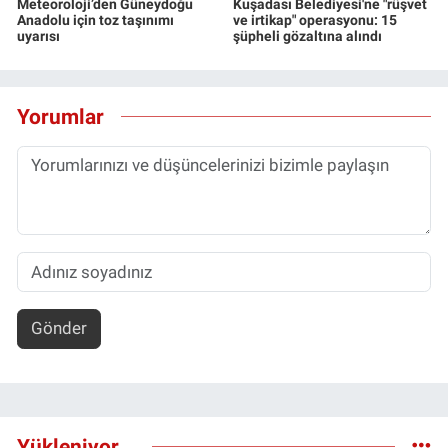
Meteoroloji’den Güneydoğu
Kuşadası Belediyesi'ne "rüşvet
Anadolu için toz taşınımı
ve irtikap" operasyonu: 15
uyarısı
şüpheli gözaltına alındı
Yorumlar
Gönder
Yükleniyor...