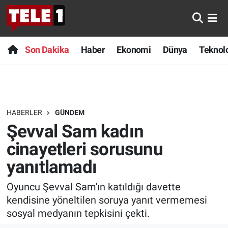
Anında Manşet
Son Dakika
Nöbetçi Eczaneler
Son Dakika
Haber
Ekonomi
Dünya
Teknolo
Başka Sohbetler
Haber
Hava Durumu
Belgesel
Ekonomi
Namaz Vakitleri
HABERLER
GÜNDEM
Bilim turu
Dünya
Trafik Durumu
Şevval Sam kadın
Bilim ve Teknoloji Evreni
Teknoloji
Süper Lig Puan Durumu ve Fikstür
cinayetleri sorusunu
yanıtlamadı
Doğa Konuşuyor
Sağlık
Tüm Manşetler
Oyuncu Şevval Sam'ın katıldığı davette
Dünya
Spor
Son Dakika Haberleri
kendisine yöneltilen soruya yanıt vermemesi
sosyal medyanın tepkisini çekti.
Ege Saati
Yayın Akışı
Haber Arşivi