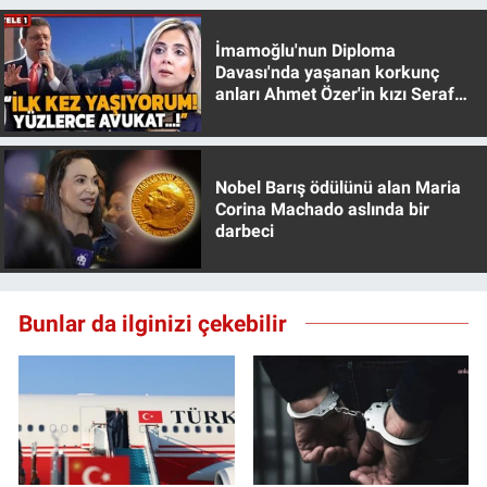
Yerel Yaşam
İmamoğlu'nun Diploma
Davası'nda yaşanan korkunç
Canlı Yayın
anları Ahmet Özer'in kızı Seraf
Özer anlattı!
Nobel Barış ödülünü alan Maria
Corina Machado aslında bir
darbeci
Bunlar da ilginizi çekebilir