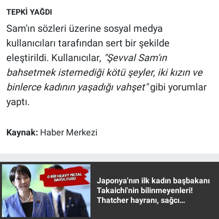
Nedir
TEPKİ YAĞDI
Sam'ın sözleri üzerine sosyal medya
Popüler
kullanıcıları tarafından sert bir şekilde
Programlar
eleştirildi. Kullanıcılar,
"Şevval Sam'ın
bahsetmek istemediği kötü şeyler, iki kızın ve
Sağlık
binlerce kadının yaşadığı vahşet"
gibi yorumlar
yaptı.
Spor
Teknoloji
Kaynak:
Haber Merkezi
Türkiye'nin Geleceği
Türkiye'nin Gündemi
Japonya'nın ilk kadın başbakanı
Takaichi'nin bilinmeyenleri!
Thatcher hayranı, sağcı
Yerel Gündem
muhafazakar