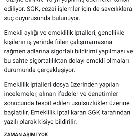
Nedir
ediliyor. SGK, cezai işlemler için de savcılıklara
suç duyurusunda bulunuyor.
Popüler
Emekli aylığı ve emeklilik iptalleri, genellikle
Programlar
kişilerin iş yerinde fiilen çalışmamasına
Sağlık
rağmen adlarına sigortalı bildirimi yapılması ve
bu sahte sigortalılıktan dolayı emekli olmaları
Spor
durumunda gerçekleşiyor.
Teknoloji
Emeklilik iptalleri dosya üzerinden yapılan
incelemeler, alınan ifadeler ve denetimler
Türkiye'nin Geleceği
sonucunda tespit edilen usulsüzlükler üzerine
başlatılır. Emeklilik iptal kararı SGK tarafından
Türkiye'nin Gündemi
yazılı olarak kişiye bildirilir.
Yerel Gündem
ZAMAN AŞIMI YOK