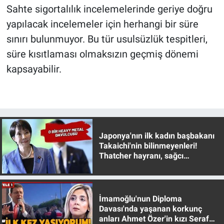
Sahte sigortalılık incelemelerinde geriye doğru
Yerel Yaşam
yapılacak incelemeler için herhangi bir süre
Canlı Yayın
sınırı bulunmuyor. Bu tür usulsüzlük tespitleri,
süre kısıtlaması olmaksızın geçmiş dönemi
kapsayabilir.
Japonya'nın ilk kadın başbakanı
Takaichi'nin bilinmeyenleri!
Thatcher hayranı, sağcı
muhafazakar
İmamoğlu'nun Diploma
Davası'nda yaşanan korkunç
anları Ahmet Özer'in kızı Seraf