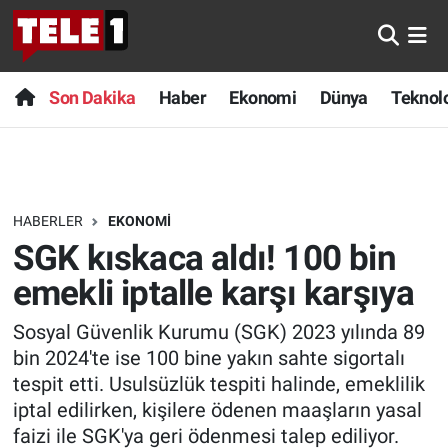
Anında Manşet
Son Dakika
Nöbetçi Eczaneler
Son Dakika
Haber
Ekonomi
Dünya
Teknolo
Başka Sohbetler
Haber
Hava Durumu
Belgesel
Ekonomi
Namaz Vakitleri
HABERLER
EKONOMI
Bilim turu
Dünya
Trafik Durumu
SGK kıskaca aldı! 100 bin
Bilim ve Teknoloji Evreni
Teknoloji
Süper Lig Puan Durumu ve Fikstür
emekli iptalle karşı karşıya
Sosyal Güvenlik Kurumu (SGK) 2023 yılında 89
Doğa Konuşuyor
Sağlık
Tüm Manşetler
bin 2024'te ise 100 bine yakın sahte sigortalı
Dünya
Spor
Son Dakika Haberleri
tespit etti. Usulsüzlük tespiti halinde, emeklilik
iptal edilirken, kişilere ödenen maaşların yasal
Ege Saati
Yayın Akışı
Haber Arşivi
faizi ile SGK'ya geri ödenmesi talep ediliyor.