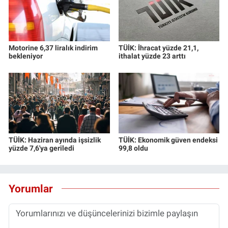
Motorine 6,37 liralık indirim
TÜİK: İhracat yüzde 21,1,
bekleniyor
ithalat yüzde 23 arttı
TÜİK: Haziran ayında işsizlik
TÜİK: Ekonomik güven endeksi
yüzde 7,6'ya geriledi
99,8 oldu
Yorumlar