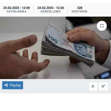
24.02.2025 - 12:08
24.02.2025 - 12:26
328
Ege'den Esintiler
İletişim
YAYINLANMA
GÜNCELLEME
GÖSTERIM
Eğitim
Eğlence
Ekonomi
Forum
Gerçeğin İzinde
Gün Başlıyor
Paylaş
-
+
A
A
Gün Bitiyor
Gün Ortası