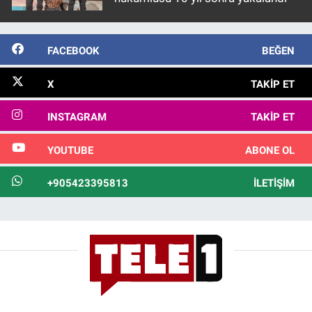
FACEBOOK
BEĞEN
X
TAKIP ET
INSTAGRAM
TAKIP ET
YOUTUBE
ABONE OL
+905423395813
İLETIŞIM