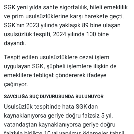
SGK yeni yılda sahte sigortalılık, hileli emeklilik
Gündem Özel
ve prim usulsüzlüklerine karşı harekete geçti.
SGK'nın 2023 yılında yaklaşık 89 bine ulaşan
Günün görüntüsü
usulsüzlük tespiti, 2024 yılında 100 bine
dayandı.
Haber
Tespit edilen usulsüzlüklere cezai işlem
İlan
uygulayan SGK, şüpheli işlemlere ilişkin de
emeklilere tebligat göndererek ifadeye
Kimdir
çağırıyor.
Koronavirüs
SAVCILIĞA SUÇ DUYURUSUNDA BULUNUYOR
Kültür Sanat
Usulsüzlük tespitinde hata SGK'dan
kaynaklanıyorsa geriye doğru faizsiz 5 yıl,
Ne demişti
vatandaştan kaynaklanıyorsa geriye doğru
faiziyle birlikte 10 yıl yapılmış ödemeler tahsil