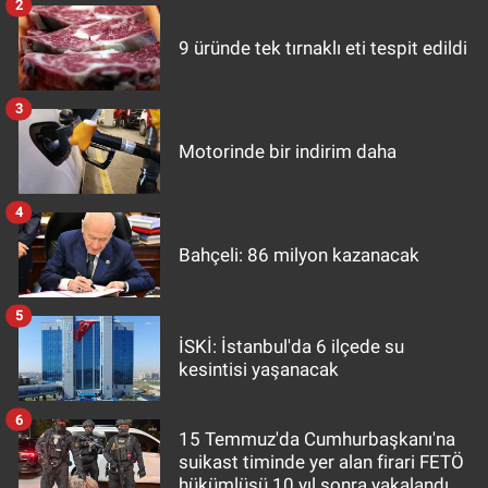
2
9 üründe tek tırnaklı eti tespit edildi
3
Motorinde bir indirim daha
4
Bahçeli: 86 milyon kazanacak
5
İSKİ: İstanbul'da 6 ilçede su
kesintisi yaşanacak
6
15 Temmuz'da Cumhurbaşkanı'na
suikast timinde yer alan firari FETÖ
hükümlüsü 10 yıl sonra yakalandı