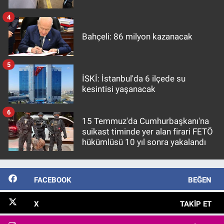
4
Bahçeli: 86 milyon kazanacak
5
İSKİ: İstanbul'da 6 ilçede su
kesintisi yaşanacak
6
15 Temmuz'da Cumhurbaşkanı'na
suikast timinde yer alan firari FETÖ
hükümlüsü 10 yıl sonra yakalandı
FACEBOOK
BEĞEN
X
TAKIP ET