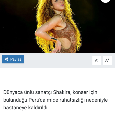
Ege'den Esintiler
İletişim
Eğitim
Eğlence
Ekonomi
Paylaş
-
+
A
A
Forum
Gerçeğin İzinde
Gün Başlıyor
Dünyaca ünlü sanatçı Shakira, konser için
bulunduğu Peru'da mide rahatsızlığı nedeniyle
Gün Bitiyor
hastaneye kaldırıldı.
Gün Ortası