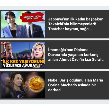
Nedir
Popüler
Japonya'nın ilk kadın başbakanı
Takaichi'nin bilinmeyenleri!
Programlar
Thatcher hayranı, sağcı
muhafazakar
Sağlık
İmamoğlu'nun Diploma
Spor
Davası'nda yaşanan korkunç
anları Ahmet Özer'in kızı Seraf
Teknoloji
Özer anlattı!
Türkiye'nin Geleceği
Nobel Barış ödülünü alan Maria
Corina Machado aslında bir
Türkiye'nin Gündemi
darbeci
Yerel Gündem