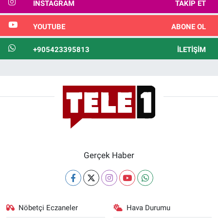
INSTAGRAM
TAKIP ET
YOUTUBE
ABONE OL
+905423395813
İLETIŞIM
Gerçek Haber
Nöbetçi Eczaneler
Hava Durumu