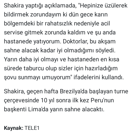
Shakira yaptığı açıklamada, "Hepinize üzülerek
bildirmek zorundayım ki dün gece karın
Gündem Özel
bölgemdeki bir rahatsızlık nedeniyle acil
Günün görüntüsü
servise gitmek zorunda kaldım ve şu anda
hastanede yatıyorum. Doktorlar, bu akşam
Haber
sahne alacak kadar iyi olmadığımı söyledi.
Yarın daha iyi olmayı ve hastaneden en kısa
İlan
sürede taburcu olup sizler için hazırladığım
Kimdir
şovu sunmayı umuyorum" ifadelerini kullandı.
Koronavirüs
Shakira, geçen hafta Brezilya'da başlayan turne
çerçevesinde 10 yıl sonra ilk kez Peru'nun
Kültür Sanat
başkenti Lima'da yarın sahne alacaktı.
Ne demişti
Kaynak:
TELE1