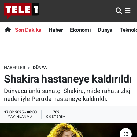
Anında Manşet
Son Dakika
Nöbetçi Eczaneler
Son Dakika
Haber
Ekonomi
Dünya
Teknolo
Başka Sohbetler
Haber
Hava Durumu
Belgesel
Ekonomi
Namaz Vakitleri
HABERLER
DÜNYA
Bilim turu
Dünya
Trafik Durumu
Shakira hastaneye kaldırıldı
Bilim ve Teknoloji Evreni
Teknoloji
Süper Lig Puan Durumu ve Fikstür
Dünyaca ünlü sanatçı Shakira, mide rahatsızlığı
nedeniyle Peru'da hastaneye kaldırıldı.
Doğa Konuşuyor
Sağlık
Tüm Manşetler
17.02.2025 - 08:03
762
Dünya
Spor
Son Dakika Haberleri
YAYINLANMA
GÖSTERIM
Ege Saati
Yayın Akışı
Haber Arşivi