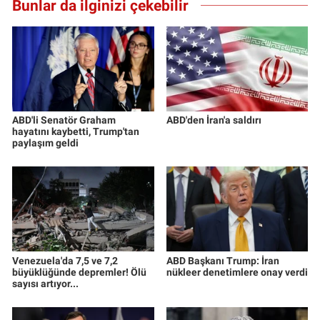
Bunlar da ilginizi çekebilir
Yerel Yaşam
Canlı Yayın
ABD'li Senatör Graham
ABD'den İran'a saldırı
hayatını kaybetti, Trump'tan
paylaşım geldi
Venezuela'da 7,5 ve 7,2
ABD Başkanı Trump: İran
büyüklüğünde depremler! Ölü
nükleer denetimlere onay verdi
sayısı artıyor...