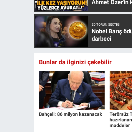
Ahmet Özer'in k
Yerel Yaşam
Canlı Yayın
EDITÖRÜN SEÇTIĞI
Nobel Barış öd
darbeci
Bunlar da ilginizi çekebilir
Bahçeli: 86 milyon kazanacak
Terörsüz T
hazırlanan
maddeler