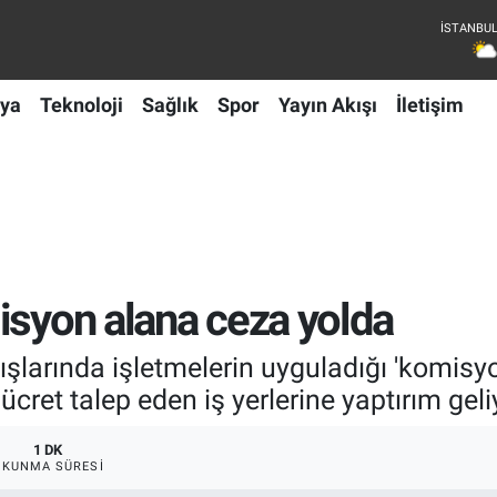
ya
Teknoloji
Sağlık
Spor
Yayın Akışı
İletişim
isyon alana ceza yolda
ışlarında işletmelerin uyguladığı 'komisyo
cret talep eden iş yerlerine yaptırım geli
1 DK
OKUNMA SÜRESI