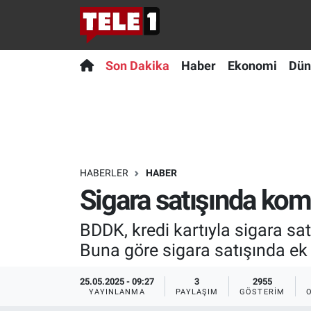
Anında Manşet
Son Dakika
Nöbetçi Eczaneler
Son Dakika
Haber
Ekonomi
Dün
Başka Sohbetler
Haber
Hava Durumu
Belgesel
Ekonomi
Namaz Vakitleri
Bilim turu
Dünya
Trafik Durumu
HABERLER
HABER
Sigara satışında kom
Bilim ve Teknoloji Evreni
Teknoloji
Süper Lig Puan Durumu ve Fikstür
BDDK, kredi kartıyla sigara sat
Doğa Konuşuyor
Sağlık
Tüm Manşetler
Buna göre sigara satışında ek ü
Dünya
Spor
Son Dakika Haberleri
25.05.2025 - 09:27
3
2955
YAYINLANMA
PAYLAŞIM
GÖSTERIM
Ege Saati
Yayın Akışı
Haber Arşivi