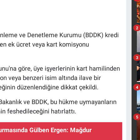
2
üzenleme ve Denetleme Kurumu (BDDK) kredi
den ek ücret veya kart komisyonu
3
unu'na göre, üye işyerlerinin kart hamilinden
on veya benzeri isim altında ilave bir
nin düzenlendiğine dikkat çekildi.
4
, Bakanlık ve BDDK, bu hükme uymayanların
n feshedileceğini hatırlattı.
5
rmasında Gülben Ergen: Mağdur