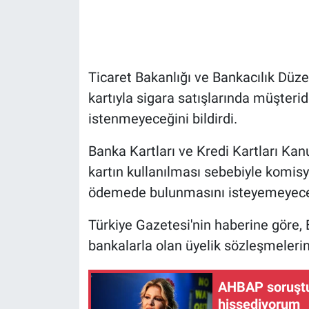
Gündem Özel
Günün görüntüsü
Ticaret Bakanlığı ve Bankacılık D
kartıyla sigara satışlarında müşteri
Haber
istenmeyeceğini bildirdi.
İlan
Banka Kartları ve Kredi Kartları Kan
kartın kullanılması sebebiyle komisy
Kimdir
ödemede bulunmasını isteyemeyeceği
Koronavirüs
Türkiye Gazetesi'nin haberine göre
Kültür Sanat
bankalarla olan üyelik sözleşmelerini
Ne demişti
AHBAP soruştu
hissediyorum