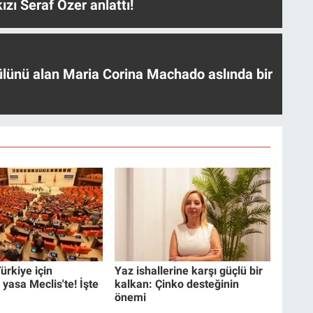
ızı Seraf Özer anlattı!
ülünü alan Maria Corina Machado aslında bir
ürkiye için
Yaz ishallerine karşı güçlü bir
 yasa Meclis'te! İşte
kalkan: Çinko desteğinin
önemi