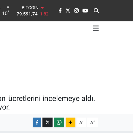
BITCOIN
°
10
79.591,74
-1.82
DOLAR
45,43620
0.02
EURO
53,38690
0.19
STERLİN
61,60380
0.18
G.ALTIN
6862,09000
0.19
BİST100
14.598,00
0
n' ücretlerini incelemeye aldı.
yor.
-
+
A
A