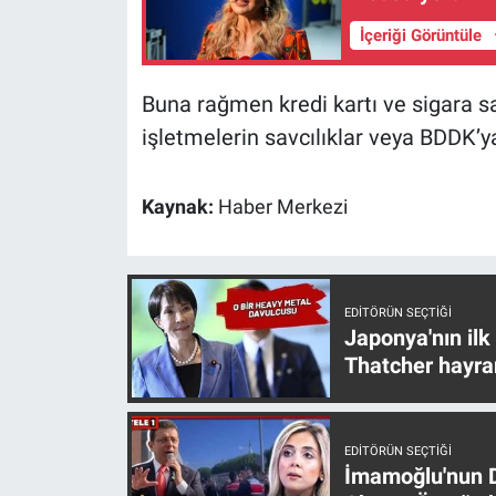
Nedir
İçeriği Görüntüle
Popüler
Buna rağmen kredi kartı ve sigara sat
Programlar
işletmelerin savcılıklar veya BDDK’ya
Sağlık
Kaynak:
Haber Merkezi
Spor
Teknoloji
EDITÖRÜN SEÇTIĞI
Japonya'nın ilk
Türkiye'nin Geleceği
Thatcher hayra
Türkiye'nin Gündemi
EDITÖRÜN SEÇTIĞI
Yerel Gündem
İmamoğlu'nun D