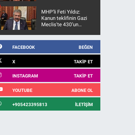
gözaltına alındı
MHP’li Feti Yıldız:
Kanun teklifinin Gazi
Meclis'te 430’un
üzerinde bir kabulle
kanunlaşacağı
görülmektedir
FACEBOOK
BEĞEN
X
TAKIP ET
INSTAGRAM
TAKIP ET
YOUTUBE
ABONE OL
+905423395813
İLETIŞIM