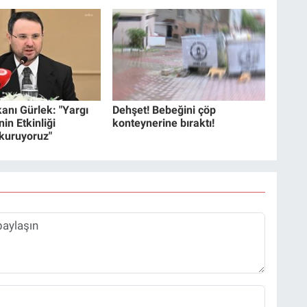
anı Gürlek: "Yargı
Dehşet! Bebeğini çöp
in Etkinliği
konteynerine bıraktı!
 kuruyoruz"