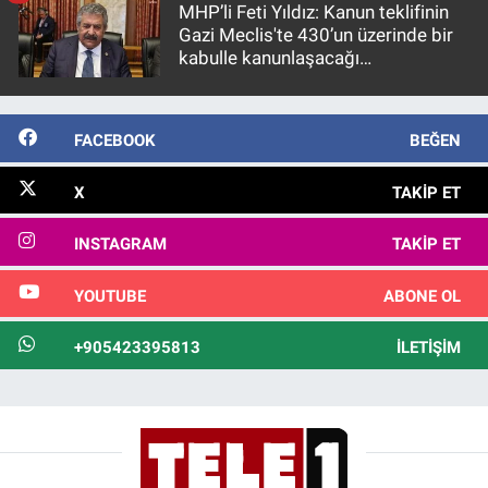
MHP’li Feti Yıldız: Kanun teklifinin
Gazi Meclis'te 430’un üzerinde bir
kabulle kanunlaşacağı
görülmektedir
FACEBOOK
BEĞEN
X
TAKIP ET
INSTAGRAM
TAKIP ET
YOUTUBE
ABONE OL
+905423395813
İLETIŞIM