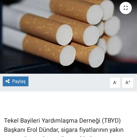
Ege'den Esintiler
İletişim
Eğitim
Eğlence
Ekonomi
Forum
Paylaş
-
+
A
A
Gerçeğin İzinde
Gün Başlıyor
Tekel Bayileri Yardımlaşma Derneği (TBYD)
Gün Bitiyor
Başkanı Erol Dündar, sigara fiyatlarının yakın
Gün Ortası