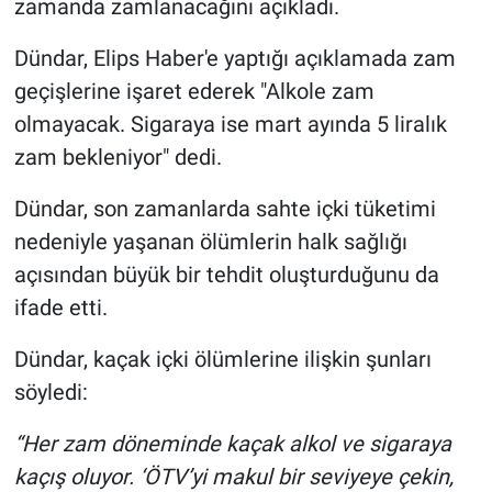
zamanda zamlanacağını açıkladı.
Gündem Özel
Dündar, Elips Haber'e yaptığı açıklamada zam
geçişlerine işaret ederek "Alkole zam
Günün görüntüsü
olmayacak. Sigaraya ise mart ayında 5 liralık
zam bekleniyor" dedi.
Haber
Dündar, son zamanlarda sahte içki tüketimi
İlan
nedeniyle yaşanan ölümlerin halk sağlığı
açısından büyük bir tehdit oluşturduğunu da
Kimdir
ifade etti.
Koronavirüs
Dündar, kaçak içki ölümlerine ilişkin şunları
Kültür Sanat
söyledi:
“Her zam döneminde kaçak alkol ve sigaraya
Ne demişti
kaçış oluyor. ‘ÖTV’yi makul bir seviyeye çekin,