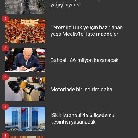
yağış" uyarısı
2
Terörsüz Türkiye için hazırlanan
yasa Meclis'te! İşte maddeler
3
Bahçeli: 86 milyon kazanacak
4
Motorinde bir indirim daha
5
İSKİ: İstanbul'da 6 ilçede su
kesintisi yaşanacak
6