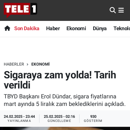
Anında Manşet
Son Dakika
Nöbetçi Eczaneler
Son Dakika
Haber
Ekonomi
Dünya
Teknolo
Başka Sohbetler
Haber
Hava Durumu
Belgesel
Ekonomi
Namaz Vakitleri
HABERLER
EKONOMI
Bilim turu
Dünya
Trafik Durumu
Sigaraya zam yolda! Tarih
Bilim ve Teknoloji Evreni
Teknoloji
Süper Lig Puan Durumu ve Fikstür
verildi
TBYD Başkanı Erol Dündar, sigara fiyatlarına
Doğa Konuşuyor
Sağlık
Tüm Manşetler
mart ayında 5 liralık zam beklediklerini açıkladı.
Dünya
Spor
Son Dakika Haberleri
24.02.2025 - 23:44
25.02.2025 - 02:16
930
YAYINLANMA
GÜNCELLEME
GÖSTERIM
Ege Saati
Yayın Akışı
Haber Arşivi