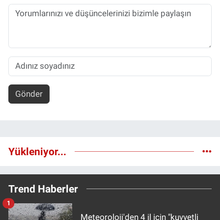
Gönder
Yükleniyor...
Trend Haberler
1
Meteoroloji'den 4 il için "kuvvetli