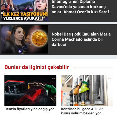
İmamoğlu'nun Diploma
Yerel Yaşam
Davası'nda yaşanan korkunç
anları Ahmet Özer'in kızı Seraf
Özer anlattı!
Canlı Yayın
Nobel Barış ödülünü alan Maria
Corina Machado aslında bir
darbeci
Bunlar da ilginizi çekebilir
Benzin fiyatları yine değişiyor
Benzinde bu gece 4 TL 35
kuruş indirim bekleniyor...