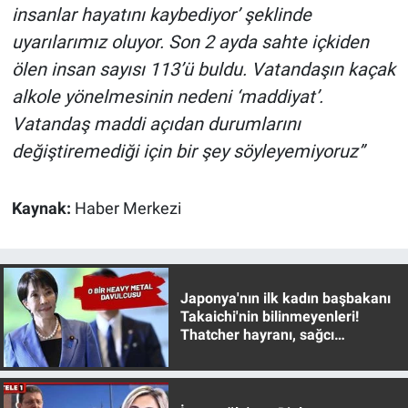
Nedir
insanlar hayatını kaybediyor’ şeklinde
uyarılarımız oluyor. Son 2 ayda sahte içkiden
Popüler
ölen insan sayısı 113’ü buldu. Vatandaşın kaçak
alkole yönelmesinin nedeni ‘maddiyat’.
Programlar
Vatandaş maddi açıdan durumlarını
Sağlık
değiştiremediği için bir şey söyleyemiyoruz”
Spor
Kaynak:
Haber Merkezi
Teknoloji
Türkiye'nin Geleceği
Japonya'nın ilk kadın başbakanı
Takaichi'nin bilinmeyenleri!
Türkiye'nin Gündemi
Thatcher hayranı, sağcı
muhafazakar
Yerel Gündem