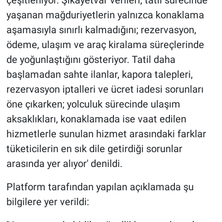
Nedir
yaşanan mağduriyetlerin yalnızca konaklama
aşamasıyla sınırlı kalmadığını; rezervasyon,
Popüler
ödeme, ulaşım ve araç kiralama süreçlerinde
Programlar
de yoğunlaştığını gösteriyor. Tatil daha
başlamadan sahte ilanlar, kapora talepleri,
Sağlık
rezervasyon iptalleri ve ücret iadesi sorunları
öne çıkarken; yolculuk sürecinde ulaşım
Spor
aksaklıkları, konaklamada ise vaat edilen
Teknoloji
hizmetlerle sunulan hizmet arasındaki farklar
tüketicilerin en sık dile getirdiği sorunlar
Türkiye'nin Geleceği
arasında yer alıyor' denildi.
Türkiye'nin Gündemi
Platform tarafından yapılan açıklamada şu
bilgilere yer verildi:
Yerel Gündem