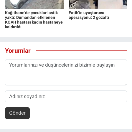
Kağıthane'de çocuklar lastik
Fatih'te uyuşturucu
yaktı: Dumandan etkilenen
operasyonu: 2 gözaltı
KOAH hastası kadın hastaneye
kaldırıldı
Yorumlar
Gönder