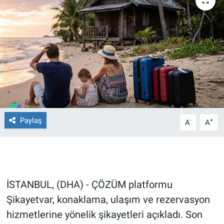
Ege'den Esintiler
İletişim
Eğitim
Eğlence
Ekonomi
Forum
Paylaş
-
+
A
A
Gerçeğin İzinde
Gün Başlıyor
İSTANBUL, (DHA) - ÇÖZÜM platformu
Gün Bitiyor
Şikayetvar, konaklama, ulaşım ve rezervasyon
hizmetlerine yönelik şikayetleri açıkladı. Son
Gün Ortası