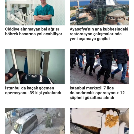
Ciddiye alınmayan bel ağrısı
Ayasofya'nın ana kubbesindeki
böbrek hasarına yol açabiliyor
restorasyon çalışmalarında
yeni aşamaya geçildi
İstanbul'da kaçak göçmen
İstanbul merkezli 7 ilde
operasyonu: 39 kişi yakalandı
dolandırıcılık operasyonu: 12
şüpheli gözaltına alındı