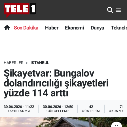
Anında Manşet
Son Dakika
Nöbetçi Eczaneler
Son Dakika
Haber
Ekonomi
Dünya
Teknolo
Başka Sohbetler
Haber
Hava Durumu
Belgesel
Ekonomi
Namaz Vakitleri
HABERLER
ISTANBUL
Bilim turu
Dünya
Trafik Durumu
Şikayetvar: Bungalov
Bilim ve Teknoloji Evreni
Teknoloji
Süper Lig Puan Durumu ve Fikstür
dolandırıcılığı şikayetleri
yüzde 114 arttı
Doğa Konuşuyor
Sağlık
Tüm Manşetler
30.06.2026 - 11:22
30.06.2026 - 12:50
42
7 DK
Dünya
Spor
Son Dakika Haberleri
YAYINLANMA
GÜNCELLEME
GÖSTERIM
OKUNMA S
Ege Saati
Yayın Akışı
Haber Arşivi