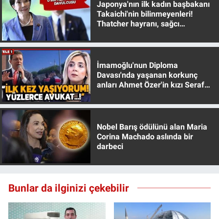
Japonya'nın ilk kadın başbakanı
Takaichi'nin bilinmeyenleri!
Thatcher hayranı, sağcı
muhafazakar
İmamoğlu'nun Diploma
Davası'nda yaşanan korkunç
anları Ahmet Özer'in kızı Seraf
Özer anlattı!
Nobel Barış ödülünü alan Maria
Corina Machado aslında bir
darbeci
Bunlar da ilginizi çekebilir