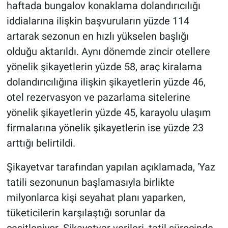
haftada bungalov konaklama dolandırıcılığı
iddialarına ilişkin başvuruların yüzde 114
Gündem Özel
artarak sezonun en hızlı yükselen başlığı
Günün görüntüsü
olduğu aktarıldı. Aynı dönemde zincir otellere
yönelik şikayetlerin yüzde 58, araç kiralama
Haber
dolandırıcılığına ilişkin şikayetlerin yüzde 46,
otel rezervasyon ve pazarlama sitelerine
İlan
yönelik şikayetlerin yüzde 45, karayolu ulaşım
firmalarına yönelik şikayetlerin ise yüzde 23
Kimdir
arttığı belirtildi.
Koronavirüs
Şikayetvar tarafından yapılan açıklamada, 'Yaz
Kültür Sanat
tatili sezonunun başlamasıyla birlikte
milyonlarca kişi seyahat planı yaparken,
Ne demişti
tüketicilerin karşılaştığı sorunlar da
çeşitleniyor. Şikayetvar verileri, tatil sürecinde