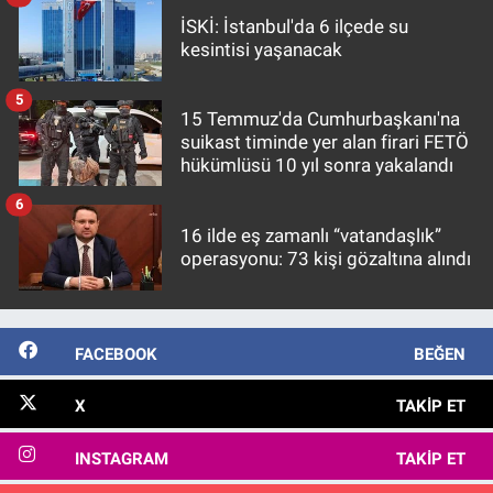
İSKİ: İstanbul'da 6 ilçede su
kesintisi yaşanacak
5
15 Temmuz'da Cumhurbaşkanı'na
suikast timinde yer alan firari FETÖ
hükümlüsü 10 yıl sonra yakalandı
6
16 ilde eş zamanlı “vatandaşlık”
operasyonu: 73 kişi gözaltına alındı
FACEBOOK
BEĞEN
X
TAKIP ET
INSTAGRAM
TAKIP ET