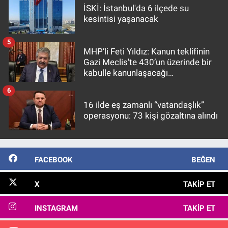
İSKİ: İstanbul'da 6 ilçede su
kesintisi yaşanacak
5
MHP’li Feti Yıldız: Kanun teklifinin
Gazi Meclis'te 430’un üzerinde bir
kabulle kanunlaşacağı
görülmektedir
6
16 ilde eş zamanlı “vatandaşlık”
operasyonu: 73 kişi gözaltına alındı
FACEBOOK
BEĞEN
X
TAKIP ET
INSTAGRAM
TAKIP ET