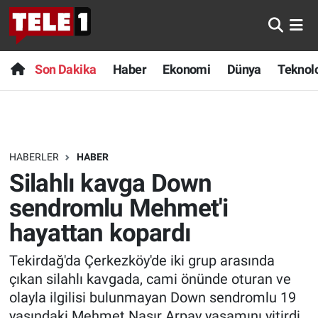
Anında Manşet
Son Dakika
Nöbetçi Eczaneler
Son Dakika
Haber
Ekonomi
Dünya
Teknolo
Başka Sohbetler
Haber
Hava Durumu
Belgesel
Ekonomi
Namaz Vakitleri
HABERLER
HABER
Bilim turu
Dünya
Trafik Durumu
Silahlı kavga Down
Bilim ve Teknoloji Evreni
Teknoloji
Süper Lig Puan Durumu ve Fikstür
sendromlu Mehmet'i
hayattan kopardı
Doğa Konuşuyor
Sağlık
Tüm Manşetler
Tekirdağ'da Çerkezköy'de iki grup arasında
Dünya
Spor
Son Dakika Haberleri
çıkan silahlı kavgada, cami önünde oturan ve
olayla ilgilisi bulunmayan Down sendromlu 19
Ege Saati
Yayın Akışı
Haber Arşivi
yaşındaki Mehmet Nasır Arpay yaşamını yitirdi.