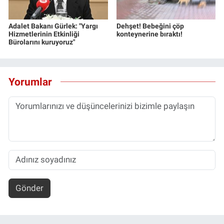
Adalet Bakanı Gürlek: "Yargı
Dehşet! Bebeğini çöp
Hizmetlerinin Etkinliği
konteynerine bıraktı!
Bürolarını kuruyoruz"
Yorumlar
Gönder