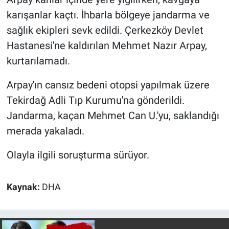
Nedir
karışanlar kaçtı. İhbarla bölgeye jandarma ve
sağlık ekipleri sevk edildi. Çerkezköy Devlet
Popüler
Hastanesi'ne kaldırılan Mehmet Nazır Arpay,
Programlar
kurtarılamadı.
Sağlık
Arpay'ın cansız bedeni otopsi yapılmak üzere
Tekirdağ Adli Tıp Kurumu'na gönderildi.
Spor
Jandarma, kaçan Mehmet Can U.'yu, saklandığı
merada yakaladı.
Teknoloji
Olayla ilgili soruşturma sürüyor.
Türkiye'nin Geleceği
Türkiye'nin Gündemi
Kaynak:
DHA
Yerel Gündem