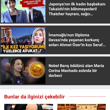
Japonya'nın ilk kadın başbakanı
Yerel Yaşam
Takaichi'nin bilinmeyenleri!
Thatcher hayranı, sağcı
Canlı Yayın
muhafazakar
İmamoğlu'nun Diploma
Davası'nda yaşanan korkunç
anları Ahmet Özer'in kızı Seraf
Özer anlattı!
Nobel Barış ödülünü alan Maria
Corina Machado aslında bir
darbeci
Bunlar da ilginizi çekebilir