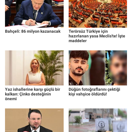
Bahçeli: 86 milyon kazanacak
Terörsüz Türkiye için
hazırlanan yasa Meclis'te! İşte
maddeler
Yaz ishallerine karşı güçlü bir
Düğün fotoğraflarını çektiği
kalkan: Çinko desteğinin
kişi vahşice öldürdü!
önemi