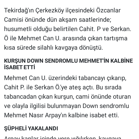
Tekirdağ'ın Çerkezköy ilçesindeki Özcanlar
Gündem Özel
Camisi önünde dün akşam saatlerinde;
husumetli olduğu belirtilen Cahit. P ve Serkan.
Günün görüntüsü
Ö ile Mehmet Can U. arasında çıkan tartışma
Haber
kısa sürede silahlı kavgaya dönüştü.
KURŞUN DOWN SENDROMLU MEHMET'İN KALBİNE
İlan
İSABET ETTİ
Mehmet Can U. üzerindeki tabancayı çıkarıp,
Kimdir
Cahit P. ile Serkan Ö.'ye ateş açtı. Bu sırada
Koronavirüs
tabancadan çıkan kurşun, cami önünde oturan
ve olayla ilgilisi bulunmayan Down sendromlu
Kültür Sanat
Mehmet Nasır Arpay'ın kalbine isabet etti.
Ne demişti
ŞÜPHELİ YAKALANDI
Arpay kanlar içinde yere yığılırken, kavgaya