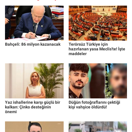
Bahçeli: 86 milyon kazanacak
Terörsüz Türkiye için
hazırlanan yasa Meclis'te! İşte
maddeler
Yaz ishallerine karşı güçlü bir
Düğün fotoğraflarını çektiği
kalkan: Çinko desteğinin
kişi vahşice öldürdü!
önemi