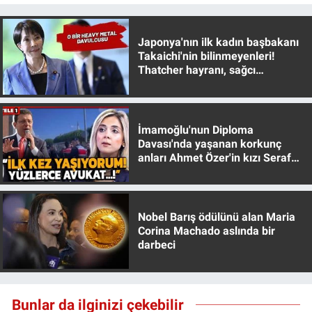
Japonya'nın ilk kadın başbakanı
Takaichi'nin bilinmeyenleri!
Thatcher hayranı, sağcı
muhafazakar
İmamoğlu'nun Diploma
Davası'nda yaşanan korkunç
anları Ahmet Özer'in kızı Seraf
Özer anlattı!
Nobel Barış ödülünü alan Maria
Corina Machado aslında bir
darbeci
Bunlar da ilginizi çekebilir