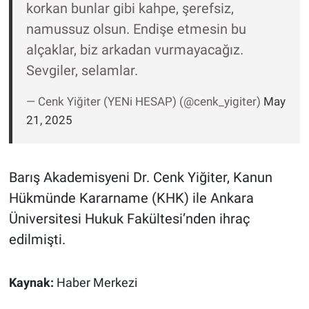
korkan bunlar gibi kahpe, şerefsiz,
Yerel Yaşam
namussuz olsun. Endişe etmesin bu
Canlı Yayın
alçaklar, biz arkadan vurmayacağız.
Sevgiler, selamlar.
— Cenk Yiğiter (YENi HESAP) (@cenk_yigiter)
May
21, 2025
Barış Akademisyeni Dr. Cenk Yiğiter, Kanun
Hükmünde Kararname (KHK) ile Ankara
Üniversitesi Hukuk Fakültesi’nden ihraç
edilmişti.
Kaynak:
Haber Merkezi