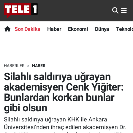
Anında Manşet
Son Dakika
Nöbetçi Eczaneler
Son Dakika
Haber
Ekonomi
Dünya
Teknolo
Başka Sohbetler
Haber
Hava Durumu
Belgesel
Ekonomi
Namaz Vakitleri
HABERLER
HABER
Bilim turu
Dünya
Trafik Durumu
Silahlı saldırıya uğrayan
Bilim ve Teknoloji Evreni
Teknoloji
Süper Lig Puan Durumu ve Fikstür
akademisyen Cenk Yiğiter:
Bunlardan korkan bunlar
Doğa Konuşuyor
Sağlık
Tüm Manşetler
gibi olsun
Dünya
Spor
Son Dakika Haberleri
Silahlı saldırıya uğrayan KHK ile Ankara
Üniversitesi’nden ihraç edilen akademisyen Dr.
Ege Saati
Yayın Akışı
Haber Arşivi