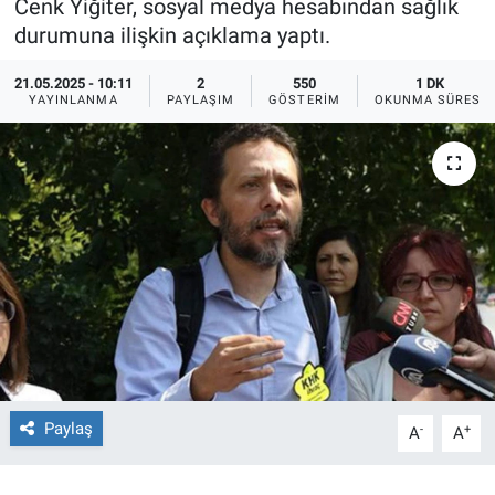
Cenk Yiğiter, sosyal medya hesabından sağlık
durumuna ilişkin açıklama yaptı.
Ege'den Esintiler
İletişim
21.05.2025 - 10:11
2
550
1 DK
Eğitim
YAYINLANMA
PAYLAŞIM
GÖSTERIM
OKUNMA SÜRESI
Eğlence
Ekonomi
Forum
Gerçeğin İzinde
Gün Başlıyor
Paylaş
-
+
Gün Bitiyor
A
A
Gün Ortası