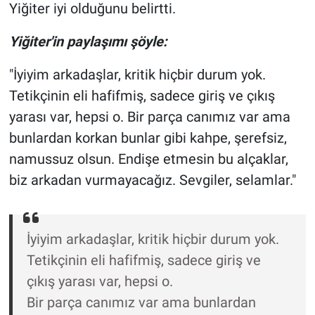
Nedir
Yiğiter iyi olduğunu belirtti.
Yiğiter'in paylaşımı şöyle:
Popüler
"İyiyim arkadaşlar, kritik hiçbir durum yok.
Programlar
Tetikçinin eli hafifmiş, sadece giriş ve çıkış
Sağlık
yarası var, hepsi o. Bir parça canımız var ama
bunlardan korkan bunlar gibi kahpe, şerefsiz,
Spor
namussuz olsun. Endişe etmesin bu alçaklar,
biz arkadan vurmayacağız. Sevgiler, selamlar."
Teknoloji
Türkiye'nin Geleceği
İyiyim arkadaşlar, kritik hiçbir durum yok.
Türkiye'nin Gündemi
Tetikçinin eli hafifmiş, sadece giriş ve
çıkış yarası var, hepsi o.
Yerel Gündem
Bir parça canımız var ama bunlardan