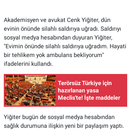
Gündem Özel
Akademisyen ve avukat Cenk Yiğiter, dün
evinin önünde silahlı saldırıya uğradı. Saldırıyı
Günün görüntüsü
sosyal medya hesabından duyuran Yiğiter,
Haber
"Evimin önünde silahlı saldırıya uğradım. Hayati
bir tehlikem yok ambulans bekliyorum"
İlan
ifadelerini kullandı.
Kimdir
Terörsüz Türkiye için
Koronavirüs
hazırlanan yasa
Meclis'te! İşte maddeler
Kültür Sanat
Yiğiter bugün de sosyal medya hesabından
Ne demişti
sağlık durumuna ilişkin yeni bir paylaşım yaptı.