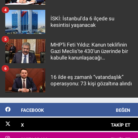
4
İSKİ: İstanbul'da 6 ilçede su
kesintisi yaşanacak
5
MHP’li Feti Yıldız: Kanun teklifinin
Gazi Meclis'te 430’un üzerinde bir
kabulle kanunlaşacağı
görülmektedir
6
16 ilde eş zamanlı “vatandaşlık”
operasyonu: 73 kişi gözaltına alındı
FACEBOOK
BEĞEN
X
TAKIP ET