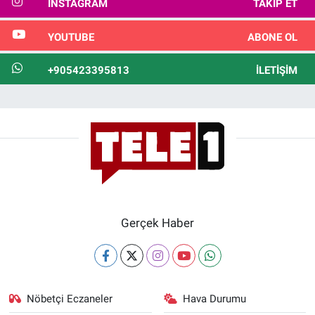
INSTAGRAM
TAKIP ET
YOUTUBE
ABONE OL
+905423395813
İLETIŞIM
Gerçek Haber
Nöbetçi Eczaneler
Hava Durumu