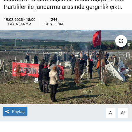
Partililer ile jandarma arasında gerginlik çıktı.
Ege'den Esintiler
İletişim
19.02.2025 - 18:00
244
YAYINLANMA
GÖSTERIM
Eğitim
Eğlence
Ekonomi
Forum
Gerçeğin İzinde
Gün Başlıyor
Paylaş
-
+
A
A
Gün Bitiyor
Gün Ortası