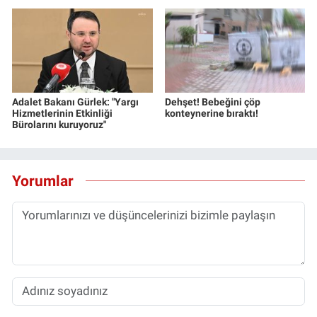
Adalet Bakanı Gürlek: "Yargı
Dehşet! Bebeğini çöp
Hizmetlerinin Etkinliği
konteynerine bıraktı!
Bürolarını kuruyoruz"
Yorumlar