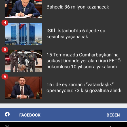
Bahçeli: 86 milyon kazanacak
4
İSKİ: İstanbul'da 6 ilçede su
kesintisi yaşanacak
5
15 Temmuz'da Cumhurbaşkanı'na
suikast timinde yer alan firari FETÖ
hükümlüsü 10 yıl sonra yakalandı
6
16 ilde eş zamanlı “vatandaşlık”
operasyonu: 73 kişi gözaltına alındı
FACEBOOK
BEĞEN