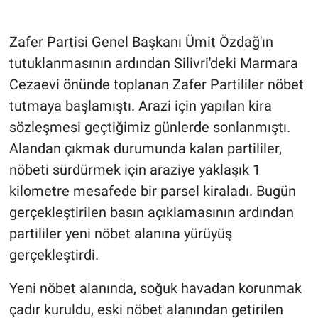
Gündem Özel
Zafer Partisi Genel Başkanı Ümit Özdağ'ın
tutuklanmasının ardından Silivri'deki Marmara
Günün görüntüsü
Cezaevi önünde toplanan Zafer Partililer nöbet
tutmaya başlamıştı. Arazi için yapılan kira
Haber
sözleşmesi geçtiğimiz günlerde sonlanmıştı.
İlan
Alandan çıkmak durumunda kalan partililer,
nöbeti sürdürmek için araziye yaklaşık 1
Kimdir
kilometre mesafede bir parsel kiraladı. Bugün
gerçekleştirilen basın açıklamasının ardından
Koronavirüs
partililer yeni nöbet alanına yürüyüş
Kültür Sanat
gerçekleştirdi.
Ne demişti
Yeni nöbet alanında, soğuk havadan korunmak
çadır kuruldu, eski nöbet alanından getirilen