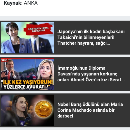
Kaynak:
ANKA
Yerel Yaşam
Canlı Yayın
Japonya'nın ilk kadın başbakanı
Takaichi'nin bilinmeyenleri!
Thatcher hayranı, sağcı
muhafazakar
İmamoğlu'nun Diploma
Davası'nda yaşanan korkunç
anları Ahmet Özer'in kızı Seraf
Özer anlattı!
Nobel Barış ödülünü alan Maria
Corina Machado aslında bir
darbeci