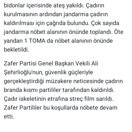
Nedir
bidonlar içerisinde ateş yakıldı. Çadırın
kurulmasının ardından jandarma çadırın
Popüler
kaldırılması için çağrıda bulundu. Çok sayıda
jandarma nöbet alanının önünde toplandı. Öte
Programlar
yandan 1 TOMA da nöbet alanının önünde
Sağlık
bekletildi.
Spor
Zafer Partisi Genel Başkan Vekili Ali
Şehirlioğlu'nun, güvenlik güçleriyle
Teknoloji
gerçekleştirdiği müzakere neticesinde çadırın
branda kısmı partililer tarafından kaldırıldı.
Türkiye'nin Geleceği
Çadır iskeletinin etrafına streç film sarıldı.
Zafer Partililer bu koşullarda nöbete devam
Türkiye'nin Gündemi
etti.
Yerel Gündem