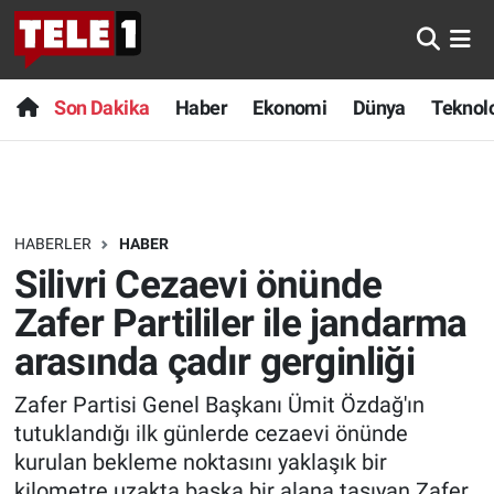
Anında Manşet
Son Dakika
Nöbetçi Eczaneler
Son Dakika
Haber
Ekonomi
Dünya
Teknolo
Başka Sohbetler
Haber
Hava Durumu
Belgesel
Ekonomi
Namaz Vakitleri
HABERLER
HABER
Bilim turu
Dünya
Trafik Durumu
Silivri Cezaevi önünde
Bilim ve Teknoloji Evreni
Teknoloji
Süper Lig Puan Durumu ve Fikstür
Zafer Partililer ile jandarma
arasında çadır gerginliği
Doğa Konuşuyor
Sağlık
Tüm Manşetler
Zafer Partisi Genel Başkanı Ümit Özdağ'ın
Dünya
Spor
Son Dakika Haberleri
tutuklandığı ilk günlerde cezaevi önünde
kurulan bekleme noktasını yaklaşık bir
Ege Saati
Yayın Akışı
Haber Arşivi
kilometre uzakta başka bir alana taşıyan Zafer