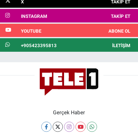
X
TAKIP ET
INSTAGRAM
TAKIP ET
YOUTUBE
ABONE OL
+905423395813
İLETIŞIM
Gerçek Haber