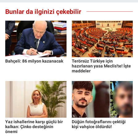
Bunlar da ilginizi çekebilir
Bahçeli: 86 milyon kazanacak
Terörsüz Türkiye için
hazırlanan yasa Meclis'te! İşte
maddeler
Yaz ishallerine karşı güçlü bir
Düğün fotoğraflarını çektiği
kalkan: Çinko desteğinin
kişi vahşice öldürdü!
önemi