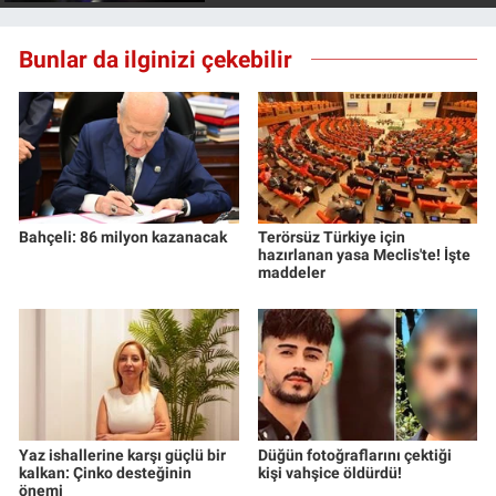
Bunlar da ilginizi çekebilir
Bahçeli: 86 milyon kazanacak
Terörsüz Türkiye için
hazırlanan yasa Meclis'te! İşte
maddeler
Yaz ishallerine karşı güçlü bir
Düğün fotoğraflarını çektiği
kalkan: Çinko desteğinin
kişi vahşice öldürdü!
önemi