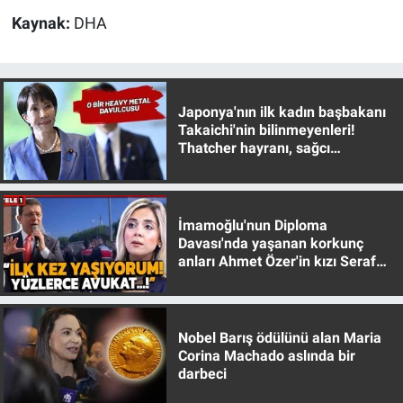
Kaynak:
DHA
Japonya'nın ilk kadın başbakanı
Takaichi'nin bilinmeyenleri!
Thatcher hayranı, sağcı
muhafazakar
İmamoğlu'nun Diploma
Davası'nda yaşanan korkunç
anları Ahmet Özer'in kızı Seraf
Özer anlattı!
Nobel Barış ödülünü alan Maria
Corina Machado aslında bir
darbeci