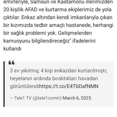
emirleriyle, Samsun ve Kastamonu illerimizden
Yerel Yaşam
20 kişilik AFAD ve kurtarma ekiplerimiz de yola
çıktılar. Enkaz altından kendi imkanlarıyla çıkan
Canlı Yayın
bir kızımızda tedbir amaçlı hastanede, herhangi
bir sağlık problemi yok. Gelişmelerden
kamuoyunu bilgilendireceğiz" ifadelerini
kullandı
3 ev yıkılmış; 4 kişi enkazdan kurtarılmıştı;
heyelanın ardında bıraktıkları havadan
görüntülendi
https://t.co/E4TbDafNMN
— Tele1 TV (@tele1comtr)
March 6, 2025