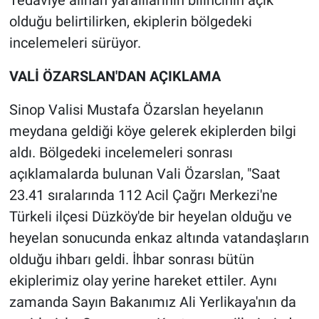
Tedaviye alınan yaralılarının bilincinin açık
Nedir
olduğu belirtilirken, ekiplerin bölgedeki
Popüler
incelemeleri sürüyor.
VALİ ÖZARSLAN'DAN AÇIKLAMA
Programlar
Sinop Valisi Mustafa Özarslan heyelanın
Sağlık
meydana geldiği köye gelerek ekiplerden bilgi
Spor
aldı. Bölgedeki incelemeleri sonrası
açıklamalarda bulunan Vali Özarslan, "Saat
Teknoloji
23.41 sıralarında 112 Acil Çağrı Merkezi'ne
Türkeli ilçesi Düzköy'de bir heyelan olduğu ve
Türkiye'nin Geleceği
heyelan sonucunda enkaz altında vatandaşların
olduğu ihbarı geldi. İhbar sonrası bütün
Türkiye'nin Gündemi
ekiplerimiz olay yerine hareket ettiler. Aynı
Yerel Gündem
zamanda Sayın Bakanımız Ali Yerlikaya'nın da