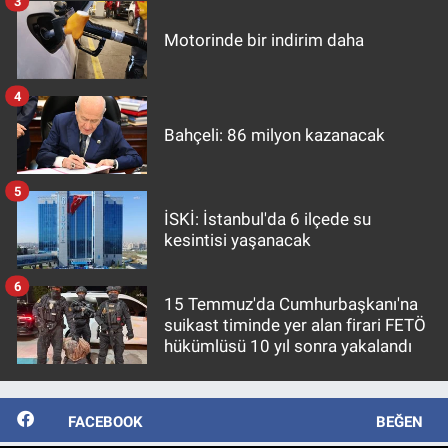
3
Motorinde bir indirim daha
4
Bahçeli: 86 milyon kazanacak
5
İSKİ: İstanbul'da 6 ilçede su
kesintisi yaşanacak
6
15 Temmuz'da Cumhurbaşkanı'na
suikast timinde yer alan firari FETÖ
hükümlüsü 10 yıl sonra yakalandı
FACEBOOK
BEĞEN