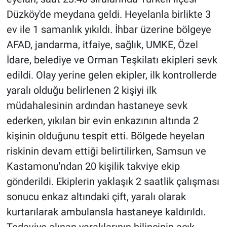
Düzköy'de meydana geldi. Heyelanla birlikte 3
Gündem Özel
ev ile 1 samanlık yıkıldı. İhbar üzerine bölgeye
AFAD, jandarma, itfaiye, sağlık, UMKE, Özel
Günün görüntüsü
İdare, belediye ve Orman Teşkilatı ekipleri sevk
edildi. Olay yerine gelen ekipler, ilk kontrollerde
Haber
yaralı olduğu belirlenen 2 kişiyi ilk
İlan
müdahalesinin ardından hastaneye sevk
ederken, yıkılan bir evin enkazının altında 2
Kimdir
kişinin olduğunu tespit etti. Bölgede heyelan
riskinin devam ettiği belirtilirken, Samsun ve
Koronavirüs
Kastamonu'ndan 20 kişilik takviye ekip
Kültür Sanat
gönderildi. Ekiplerin yaklaşık 2 saatlik çalışması
sonucu enkaz altındaki çift, yaralı olarak
Ne demişti
kurtarılarak ambulansla hastaneye kaldırıldı.