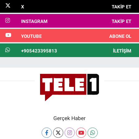
X
TAKIP ET
INSTAGRAM
TAKIP ET
YOUTUBE
ABONE OL
+905423395813
İLETIŞIM
Gerçek Haber