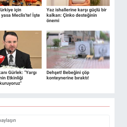
ürkiye için
Yaz ishallerine karşı güçlü bir
 yasa Meclis'te! İşte
kalkan: Çinko desteğinin
önemi
anı Gürlek: "Yargı
Dehşet! Bebeğini çöp
in Etkinliği
konteynerine bıraktı!
 kuruyoruz"