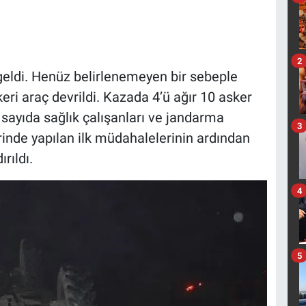
2
eldi. Henüz belirlenemeyen bir sebeple
ri araç devrildi. Kazada 4’ü ağır 10 asker
 sayıda sağlık çalışanları ve jandarma
3
yerinde yapılan ilk müdahalelerinin ardından
rıldı.
4
5