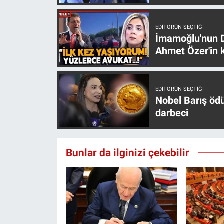
Yerel Yaşam
EDITÖRÜN SEÇTIĞI
Canlı Yayın
İmamoğlu'nun D
Ahmet Özer'in k
EDITÖRÜN SEÇTIĞI
Nobel Barış öd
darbeci
Bunlar da ilginizi çekebilir