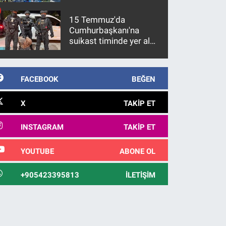
15 Temmuz'da
Cumhurbaşkanı'na
suikast timinde yer alan
firari FETÖ hükümlüsü
10 yıl sonra yakalandı
FACEBOOK
BEĞEN
X
TAKIP ET
INSTAGRAM
TAKIP ET
YOUTUBE
ABONE OL
+905423395813
İLETIŞIM