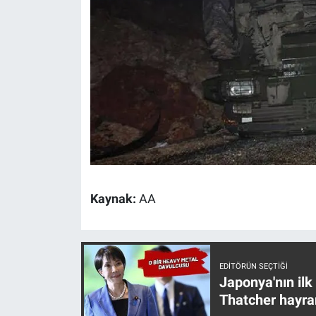
Nedir
Popüler
Programlar
Sağlık
Spor
Teknoloji
Kaynak:
AA
Türkiye'nin Geleceği
Türkiye'nin Gündemi
EDITÖRÜN SEÇTIĞI
Japonya'nın ilk
Yerel Gündem
Thatcher hayra