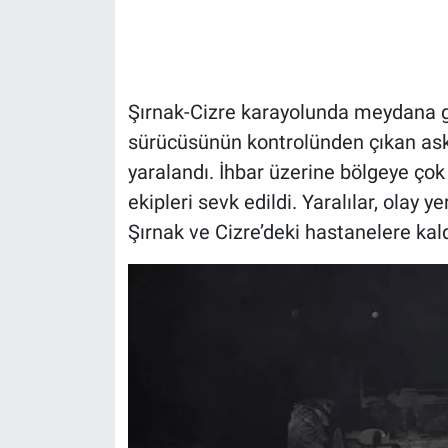
Gündem Özel
Günün görüntüsü
Şırnak-Cizre karayolunda meydana g
sürücüsünün kontrolünden çıkan aske
Haber
yaralandı. İhbar üzerine bölgeye çok
ekipleri sevk edildi. Yaralılar, olay 
İlan
Şırnak ve Cizre’deki hastanelere kaldı
Kimdir
Koronavirüs
Kültür Sanat
Ne demişti