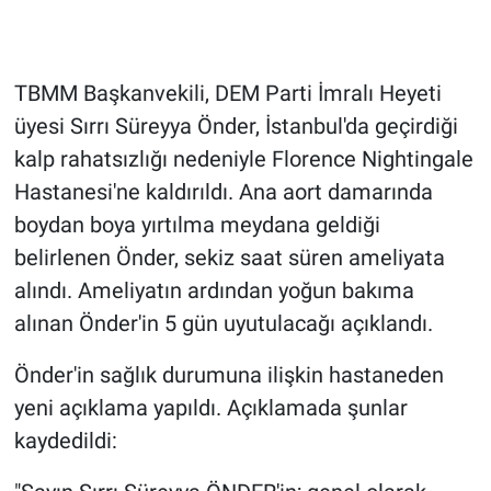
Gündem Özel
TBMM Başkanvekili, DEM Parti İmralı Heyeti
Günün görüntüsü
üyesi Sırrı Süreyya Önder, İstanbul'da geçirdiği
kalp rahatsızlığı nedeniyle Florence Nightingale
Haber
Hastanesi'ne kaldırıldı. Ana aort damarında
İlan
boydan boya yırtılma meydana geldiği
belirlenen Önder, sekiz saat süren ameliyata
Kimdir
alındı. Ameliyatın ardından yoğun bakıma
alınan Önder'in 5 gün uyutulacağı açıklandı.
Koronavirüs
Önder'in sağlık durumuna ilişkin hastaneden
Kültür Sanat
yeni açıklama yapıldı. Açıklamada şunlar
kaydedildi:
Ne demişti