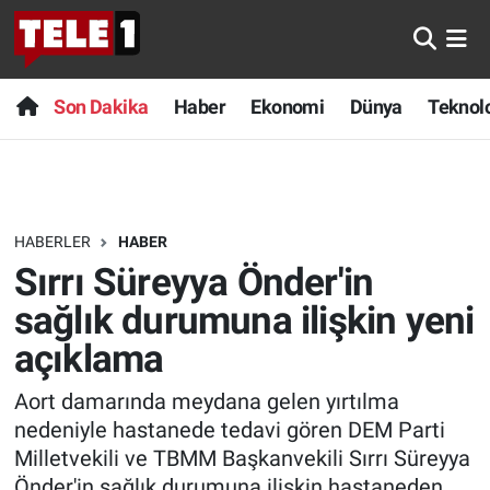
Anında Manşet
Son Dakika
Nöbetçi Eczaneler
Son Dakika
Haber
Ekonomi
Dünya
Teknolo
Başka Sohbetler
Haber
Hava Durumu
Belgesel
Ekonomi
Namaz Vakitleri
HABERLER
HABER
Bilim turu
Dünya
Trafik Durumu
Sırrı Süreyya Önder'in
Bilim ve Teknoloji Evreni
Teknoloji
Süper Lig Puan Durumu ve Fikstür
sağlık durumuna ilişkin yeni
açıklama
Doğa Konuşuyor
Sağlık
Tüm Manşetler
Aort damarında meydana gelen yırtılma
Dünya
Spor
Son Dakika Haberleri
nedeniyle hastanede tedavi gören DEM Parti
Milletvekili ve TBMM Başkanvekili Sırrı Süreyya
Ege Saati
Yayın Akışı
Haber Arşivi
Önder'in sağlık durumuna ilişkin hastaneden