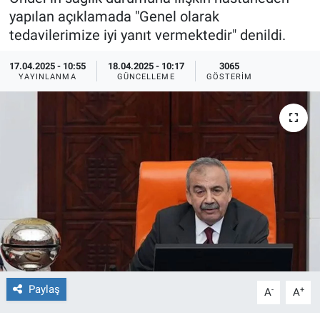
yapılan açıklamada "Genel olarak
Ege'den Esintiler
İletişim
tedavilerimize iyi yanıt vermektedir" denildi.
Eğitim
17.04.2025 - 10:55
18.04.2025 - 10:17
3065
YAYINLANMA
GÜNCELLEME
GÖSTERIM
Eğlence
Ekonomi
Forum
Gerçeğin İzinde
Gün Başlıyor
Gün Bitiyor
Paylaş
-
+
A
A
Gün Ortası