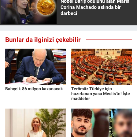
Nobel Barış ödülünü alan Maria
Corina Machado aslında bir
darbeci
Bunlar da ilginizi çekebilir
Bahçeli: 86 milyon kazanacak
Terörsüz Türkiye için
hazırlanan yasa Meclis'te! İşte
maddeler