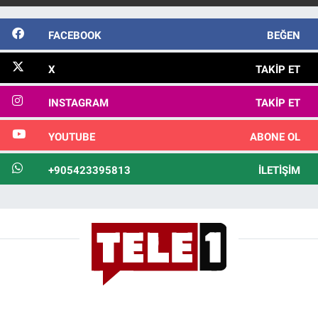
FACEBOOK
BEĞEN
X
TAKIP ET
INSTAGRAM
TAKIP ET
YOUTUBE
ABONE OL
+905423395813
İLETIŞIM