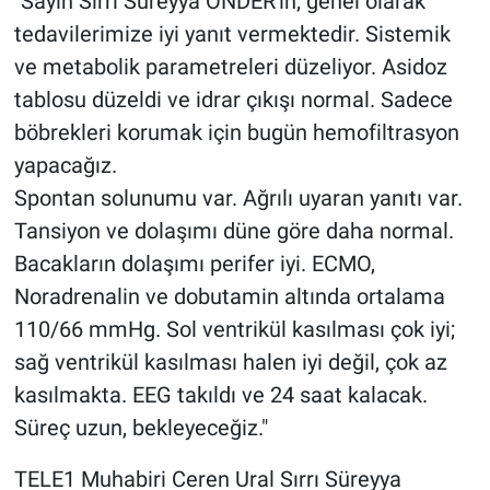
"Sayın Sırrı Süreyya ÖNDER'in; genel olarak
Nedir
tedavilerimize iyi yanıt vermektedir. Sistemik
Popüler
ve metabolik parametreleri düzeliyor. Asidoz
tablosu düzeldi ve idrar çıkışı normal. Sadece
Programlar
böbrekleri korumak için bugün hemofiltrasyon
yapacağız.
Sağlık
Spontan solunumu var. Ağrılı uyaran yanıtı var.
Tansiyon ve dolaşımı düne göre daha normal.
Spor
Bacakların dolaşımı perifer iyi. ECMO,
Teknoloji
Noradrenalin ve dobutamin altında ortalama
110/66 mmHg. Sol ventrikül kasılması çok iyi;
Türkiye'nin Geleceği
sağ ventrikül kasılması halen iyi değil, çok az
kasılmakta. EEG takıldı ve 24 saat kalacak.
Türkiye'nin Gündemi
Süreç uzun, bekleyeceğiz."
Yerel Gündem
TELE1 Muhabiri Ceren Ural Sırrı Süreyya