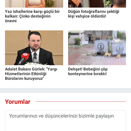
Yaz ishallerine karşı güçlü bir
Düğün fotoğraflarını çektiği
kalkan: Çinko desteğinin
kişi vahşice öldürdü!
önemi
Adalet Bakanı Gürlek: "Yargı
Dehşet! Bebeğini çöp
Hizmetlerinin Etkinliği
konteynerine bıraktı!
Bürolarını kuruyoruz"
Yorumlar