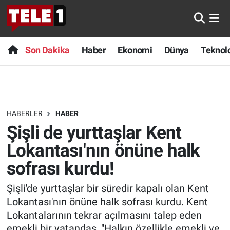
Anında Manşet
Son Dakika
Nöbetçi Eczaneler
Son Dakika
Haber
Ekonomi
Dünya
Teknolo
Başka Sohbetler
Haber
Hava Durumu
Belgesel
Ekonomi
Namaz Vakitleri
HABERLER
HABER
Bilim turu
Dünya
Trafik Durumu
Şişli de yurttaşlar Kent
Bilim ve Teknoloji Evreni
Teknoloji
Süper Lig Puan Durumu ve Fikstür
Lokantası'nın önüne halk
sofrası kurdu!
Doğa Konuşuyor
Sağlık
Tüm Manşetler
Şişli'de yurttaşlar bir süredir kapalı olan Kent
Dünya
Spor
Son Dakika Haberleri
Lokantası'nın önüne halk sofrası kurdu. Kent
Lokantalarının tekrar açılmasını talep eden
Ege Saati
Yayın Akışı
Haber Arşivi
emekli bir vatandaş, "Halkın özellikle emekli ve