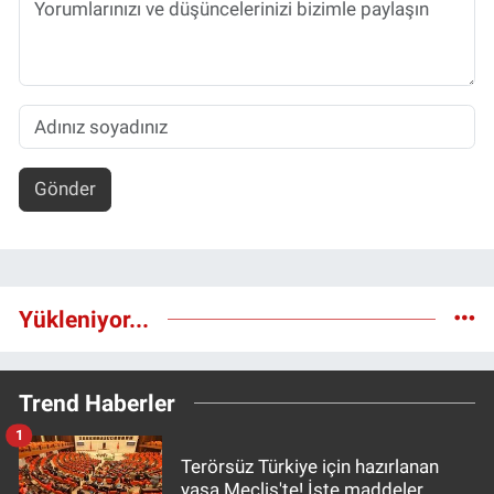
Gönder
Yükleniyor...
Trend Haberler
1
Terörsüz Türkiye için hazırlanan
yasa Meclis'te! İşte maddeler