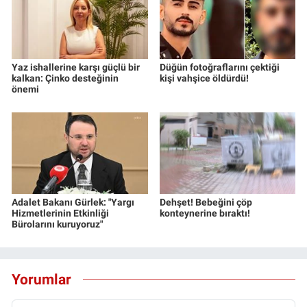
Yaz ishallerine karşı güçlü bir
Düğün fotoğraflarını çektiği
kalkan: Çinko desteğinin
kişi vahşice öldürdü!
önemi
Adalet Bakanı Gürlek: "Yargı
Dehşet! Bebeğini çöp
Hizmetlerinin Etkinliği
konteynerine bıraktı!
Bürolarını kuruyoruz"
Yorumlar