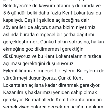
Nedir
Belediyesi’ne de kayyum atanmış durumda ve
5-6 gündür belki daha fazla Kent Lokantası da
Popüler
kapalıydı. Çeşitli şekilde açılacağına dair
Programlar
söylentileri de alıyoruz ama bizim niyetimiz
aslında burada simgesel bir çorba dağıtımı
Sağlık
gerçekleştirmek. Çünkü halkın sofrasına, halkın
ekmeğine göz dikilmemesi gerektiğini
Spor
düşünüyoruz ve bu Kent Lokantalarının hızlıca
açılması gerektiğini düşünüyoruz.
Teknoloji
Eylemliliğimiz simgesel bir eylem. Bu eylemi de
Türkiye'nin Geleceği
sürdürmeyi düşünüyoruz. Çünkü Kent
Lokantaları açılana kadar direnmek gerekiyor.
Türkiye'nin Gündemi
Kazanılmış haklarımızı yeniden sahip olmak
gerekiyor. Bu mahallede Kent Lokantalarından
Yerel Gündem
yemek yiyen onlarca gerçekten açlığa mahkum