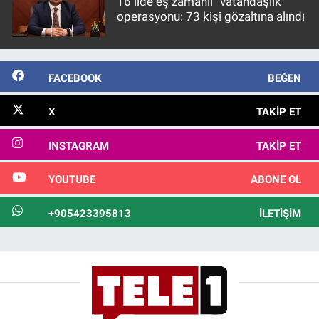
16 ilde eş zamanlı “vatandaşlık”
operasyonu: 73 kişi gözaltına alındı
FACEBOOK
BEĞEN
X
TAKIP ET
INSTAGRAM
TAKIP ET
YOUTUBE
ABONE OL
+905423395813
İLETIŞIM