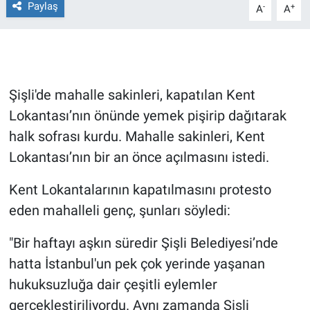
Paylaş
-
+
A
A
Gündem Özel
Günün görüntüsü
Şişli'de mahalle sakinleri, kapatılan Kent
Haber
Lokantası’nın önünde yemek pişirip dağıtarak
halk sofrası kurdu. Mahalle sakinleri, Kent
İlan
Lokantası’nın bir an önce açılmasını istedi.
Kimdir
Kent Lokantalarının kapatılmasını protesto
Koronavirüs
eden mahalleli genç, şunları söyledi:
"Bir haftayı aşkın süredir Şişli Belediyesi’nde
Kültür Sanat
hatta İstanbul'un pek çok yerinde yaşanan
Ne demişti
hukuksuzluğa dair çeşitli eylemler
gerçekleştiriliyordu. Aynı zamanda Şişli