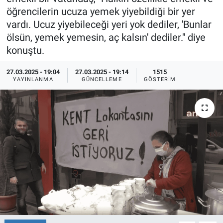
öğrencilerin ucuza yemek yiyebildiği bir yer
Ege'den Esintiler
İletişim
vardı. Ucuz yiyebileceği yeri yok dediler, 'Bunlar
ölsün, yemek yemesin, aç kalsın' dediler." diye
Eğitim
konuştu.
Eğlence
27.03.2025 - 19:04
27.03.2025 - 19:14
1515
YAYINLANMA
GÜNCELLEME
GÖSTERIM
Ekonomi
Forum
Gerçeğin İzinde
Gün Başlıyor
Gün Bitiyor
Gün Ortası