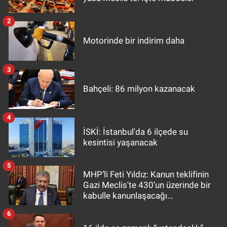
2
Motorinde bir indirim daha
3
Bahçeli: 86 milyon kazanacak
4
İSKİ: İstanbul'da 6 ilçede su
kesintisi yaşanacak
5
MHP’li Feti Yıldız: Kanun teklifinin
Gazi Meclis'te 430’un üzerinde bir
kabulle kanunlaşacağı
görülmektedir
6