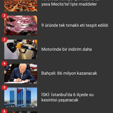
yasa Meclis'te! İşte maddeler
2
9 üründe tek tırnaklı eti tespit edildi
3
Motorinde bir indirim daha
4
Bahçeli: 86 milyon kazanacak
5
İSKİ: İstanbul'da 6 ilçede su
kesintisi yaşanacak
6