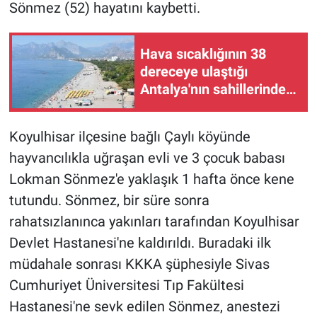
Sönmez (52) hayatını kaybetti.
Gündem Özel
Hava sıcaklığının 38
Günün görüntüsü
dereceye ulaştığı
Antalya'nın sahillerinde
Haber
yoğunluk yaşandı
Koyulhisar ilçesine bağlı Çaylı köyünde
İlan
hayvancılıkla uğraşan evli ve 3 çocuk babası
Lokman Sönmez'e yaklaşık 1 hafta önce kene
Kimdir
tutundu. Sönmez, bir süre sonra
Koronavirüs
rahatsızlanınca yakınları tarafından Koyulhisar
Devlet Hastanesi'ne kaldırıldı. Buradaki ilk
Kültür Sanat
müdahale sonrası KKKA şüphesiyle Sivas
Cumhuriyet Üniversitesi Tıp Fakültesi
Ne demişti
Hastanesi'ne sevk edilen Sönmez, anestezi