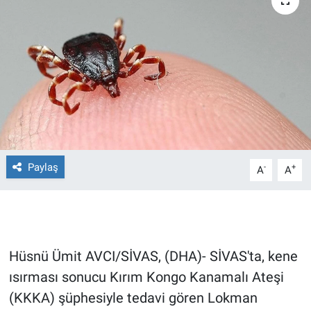
Ege'den Esintiler
İletişim
Eğitim
Eğlence
Ekonomi
Forum
Paylaş
-
+
A
A
Gerçeğin İzinde
Gün Başlıyor
Hüsnü Ümit AVCI/SİVAS, (DHA)- SİVAS'ta, kene
Gün Bitiyor
ısırması sonucu Kırım Kongo Kanamalı Ateşi
(KKKA) şüphesiyle tedavi gören Lokman
Gün Ortası