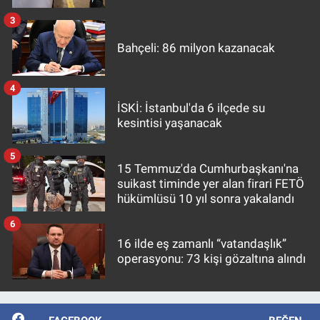
3
Bahçeli: 86 milyon kazanacak
4
İSKİ: İstanbul'da 6 ilçede su
kesintisi yaşanacak
5
15 Temmuz'da Cumhurbaşkanı'na
suikast timinde yer alan firari FETÖ
hükümlüsü 10 yıl sonra yakalandı
6
16 ilde eş zamanlı “vatandaşlık”
operasyonu: 73 kişi gözaltına alındı