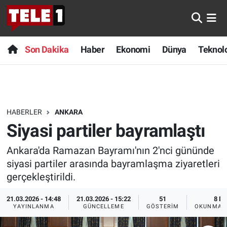
Anında Manşet
Son Dakika
Nöbetçi Eczaneler
Son Dakika
Haber
Ekonomi
Dünya
Teknolo
Başka Sohbetler
Haber
Hava Durumu
Belgesel
Ekonomi
Namaz Vakitleri
HABERLER
ANKARA
Bilim turu
Dünya
Trafik Durumu
Siyasi partiler bayramlaştı
Bilim ve Teknoloji Evreni
Teknoloji
Süper Lig Puan Durumu ve Fikstür
Ankara'da Ramazan Bayramı'nın 2'nci gününde
siyasi partiler arasında bayramlaşma ziyaretleri
Doğa Konuşuyor
Sağlık
Tüm Manşetler
gerçekleştirildi.
Dünya
Spor
Son Dakika Haberleri
21.03.2026 - 14:48
21.03.2026 - 15:22
51
8 DK
YAYINLANMA
GÜNCELLEME
GÖSTERIM
OKUNMA S
Ege Saati
Yayın Akışı
Haber Arşivi