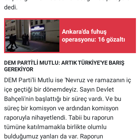
dedi.
Ankara'da fuhuş
operasyonu: 16 gözaltı
DEM PARTİ'Lİ MUTLU: ARTIK TÜRKİYE'YE BARIŞ
GEREKİYOR
DEM Parti'li Mutlu ise 'Nevruz ve ramazanın iç
içe geçtiği bir dönemdeyiz. Sayın Devlet
Bahçeli'nin başlattığı bir süreç vardı. Ve bu
süreç bir komisyon ve ardından komisyon
raporuyla nihayetlendi. Tabii bu raporun
tümüne katılmamakla birlikte olumlu
bulduğumuz yanları da var. Raporun