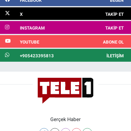
FACEBOOK
BEĞEN
X
TAKIP ET
INSTAGRAM
TAKIP ET
YOUTUBE
ABONE OL
+905423395813
İLETIŞIM
Gerçek Haber