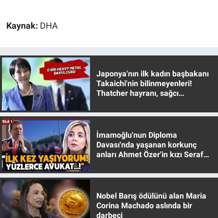
Kaynak:
DHA
Japonya'nın ilk kadın başbakanı
Takaichi'nin bilinmeyenleri!
Thatcher hayranı, sağcı
muhafazakar
İmamoğlu'nun Diploma
Davası'nda yaşanan korkunç
anları Ahmet Özer'in kızı Seraf
Özer anlattı!
Nobel Barış ödülünü alan Maria
Corina Machado aslında bir
darbeci