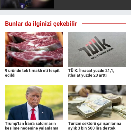
Bunlar da ilginizi çekebilir
9 üründe tek tırnaklı eti tespit
TÜİK: İhracat yüzde 21,1,
edildi
ithalat yüzde 23 arttı
Trump'tan İran'a saldırıların
Turizm sektörü çalışanlarına
kesilme nedenine yalanlama
aylık 3 bin 500 lira destek