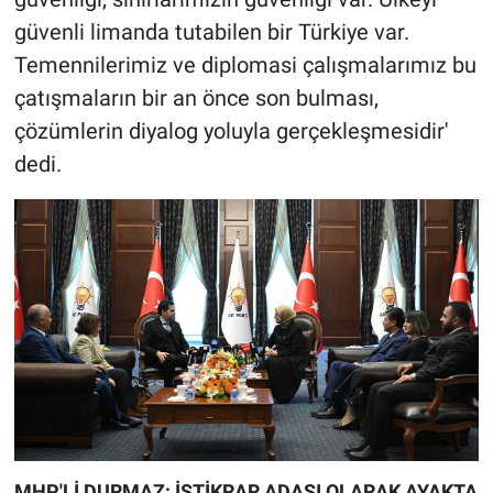
Nedir
güvenli limanda tutabilen bir Türkiye var.
Temennilerimiz ve diplomasi çalışmalarımız bu
Popüler
çatışmaların bir an önce son bulması,
Programlar
çözümlerin diyalog yoluyla gerçekleşmesidir'
dedi.
Sağlık
Spor
Teknoloji
Türkiye'nin Geleceği
Türkiye'nin Gündemi
Yerel Gündem
MHP'Lİ DURMAZ: İSTİKRAR ADASI OLARAK AYAKTA