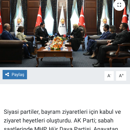
Ege'den Esintiler
İletişim
Eğitim
Eğlence
Ekonomi
Forum
Paylaş
-
+
A
A
Gerçeğin İzinde
Gün Başlıyor
Siyasi partiler, bayram ziyaretleri için kabul ve
Gün Bitiyor
ziyaret heyetleri oluşturdu. AK Parti; sabah
saatlerinde MHP, Hür Dava Partisi, Anavatan
Gün Ortası