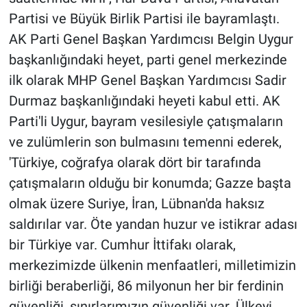
Partisi ve Büyük Birlik Partisi ile bayramlaştı.
Gündem Özel
AK Parti Genel Başkan Yardımcısı Belgin Uygur
başkanlığındaki heyet, parti genel merkezinde
Günün görüntüsü
ilk olarak MHP Genel Başkan Yardımcısı Sadir
Durmaz başkanlığındaki heyeti kabul etti. AK
Haber
Parti'li Uygur, bayram vesilesiyle çatışmaların
İlan
ve zulümlerin son bulmasını temenni ederek,
'Türkiye, coğrafya olarak dört bir tarafında
Kimdir
çatışmaların olduğu bir konumda; Gazze başta
olmak üzere Suriye, İran, Lübnan'da haksız
Koronavirüs
saldırılar var. Öte yandan huzur ve istikrar adası
Kültür Sanat
bir Türkiye var. Cumhur İttifakı olarak,
merkezimizde ülkenin menfaatleri, milletimizin
Ne demişti
birliği beraberliği, 86 milyonun her bir ferdinin
güvenliği, sınırlarımızın güvenliği var. Ülkeyi