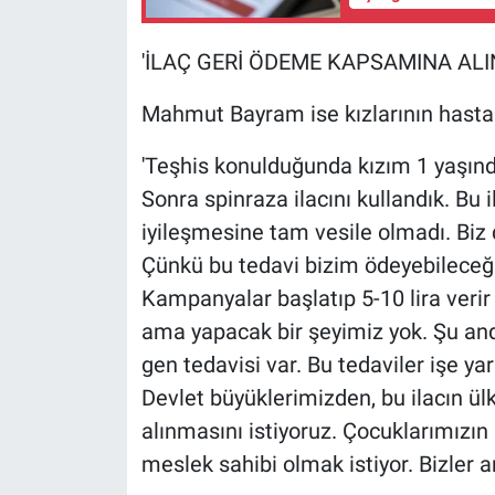
Yerel Yaşam
'İLAÇ GERİ ÖDEME KAPSAMINA ALI
Canlı Yayın
Mahmut Bayram ise kızlarının hastalı
'Teşhis konulduğunda kızım 1 yaşınday
Sonra spinraza ilacını kullandık. Bu i
iyileşmesine tam vesile olmadı. Biz d
Çünkü bu tedavi bizim ödeyebileceğim
Kampanyalar başlatıp 5-10 lira verir
ama yapacak bir şeyimiz yok. Şu and
gen tedavisi var. Bu tedaviler işe y
Devlet büyüklerimizden, bu ilacın 
alınmasını istiyoruz. Çocuklarımızın 
meslek sahibi olmak istiyor. Bizler ar