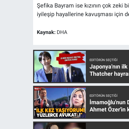
Şefika Bayram ise kızının çok zeki bi
iyileşip hayallerine kavuşması için d
Kaynak:
DHA
EDITÖRÜN SEÇTIĞI
Japonya'nın ilk
Thatcher hayra
EDITÖRÜN SEÇTIĞI
İmamoğlu'nun D
Ahmet Özer'in k