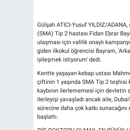
Gündem Özel
Gülşah ATICI-Yusuf YILDIZ/ADANA, (
Günün görüntüsü
(SMA) Tip 2 hastası Fidan Ebrar Bayr
ulaşması için valilik onaylı kampany
Haber
giden ilkokul öğrencisi Bayram, 'Ar
İlan
iyileşmek istiyorum' dedi.
Kentte yaşayan kebap ustası Mahmut
Kimdir
çiftinin 1 yaşında SMA Tip 2 teşhisi k
Koronavirüs
kaybının ilerlememesi için devletin s
ilerleyişi yavaşladı ancak aile, Dubai
Kültür Sanat
sürecine daha çok katkı sunacağını 
başlattı.
Ne demişti