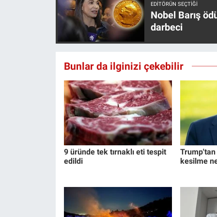
EDITÖRÜN SEÇTIĞI
Nobel Barış öd
darbeci
Bunlar da ilginizi çekebilir
9 üründe tek tırnaklı eti tespit
Trump'tan İ
edildi
kesilme n