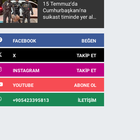
15 Temmuz'da
Cumhurbaşkanı'na
suikast timinde yer alan
firari FETÖ hükümlüsü
10 yıl sonra yakalandı
FACEBOOK
BEĞEN
X
TAKIP ET
INSTAGRAM
TAKIP ET
YOUTUBE
ABONE OL
+905423395813
İLETIŞIM