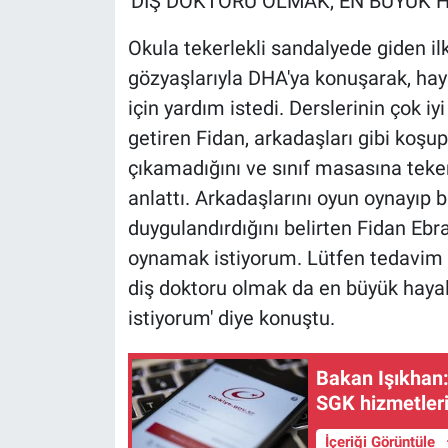
'DİŞ DOKTORU OLMAK, EN BÜYÜK H
Nedir
Okula tekerlekli sandalyede giden il
Popüler
gözyaşlarıyla DHA'ya konuşarak, ha
için yardım istedi. Derslerinin çok i
Programlar
getiren Fidan, arkadaşları gibi koşu
Sağlık
çıkamadığını ve sınıf masasına teker
anlattı. Arkadaşlarını oyun oynayıp b
Spor
duygulandırdığını belirten Fidan Ebr
oynamak istiyorum. Lütfen tedavim 
Teknoloji
diş doktoru olmak da en büyük hayal
Türkiye'nin Geleceği
istiyorum' diye konuştu.
Türkiye'nin Gündemi
Bakan Işıkhan:
SGK hizmetler
Yerel Gündem
İçeriği Görüntüle