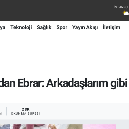
ya
Teknoloji
Sağlık
Spor
Yayın Akışı
İletişim
idan Ebrar: Arkadaşlarım gi
2 DK
M
OKUNMA SÜRESI