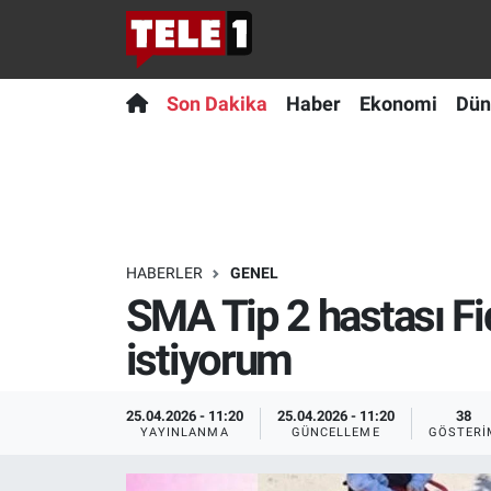
Anında Manşet
Son Dakika
Nöbetçi Eczaneler
Son Dakika
Haber
Ekonomi
Dün
Başka Sohbetler
Haber
Hava Durumu
Belgesel
Ekonomi
Namaz Vakitleri
Bilim turu
Dünya
Trafik Durumu
HABERLER
GENEL
SMA Tip 2 hastası F
Bilim ve Teknoloji Evreni
Teknoloji
Süper Lig Puan Durumu ve Fikstür
istiyorum
Doğa Konuşuyor
Sağlık
Tüm Manşetler
25.04.2026 - 11:20
25.04.2026 - 11:20
38
Dünya
Spor
Son Dakika Haberleri
YAYINLANMA
GÜNCELLEME
GÖSTERI
Ege Saati
Yayın Akışı
Haber Arşivi