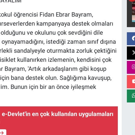
AYALİM'
kokul öğrencisi Fidan Ebrar Bayram,
yırseverlerden kampanyaya destek olmaları
yi olduğunu ve okulunu çok sevdiğini dile
p oynayamadığını, istediği zaman sınıf dışına
lekli sandalyeyle oturmakta zorluk çektiğini
isiklet kullanırken izlemenin, kendisini çok
ar Bayram, 'Artık arkadaşlarım gibi koşup
için bana destek olun. Sağlığıma kavuşup,
im. Bunun için bir an önce iyileşmek
 e-Devlet'in en çok kullanılan uygulamaları
i