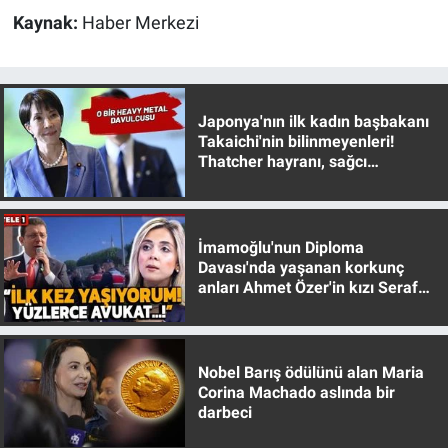
Kaynak:
Haber Merkezi
Gündem Özel
Günün görüntüsü
Japonya'nın ilk kadın başbakanı
Takaichi'nin bilinmeyenleri!
Haber
Thatcher hayranı, sağcı
muhafazakar
İlan
İmamoğlu'nun Diploma
Kimdir
Davası'nda yaşanan korkunç
anları Ahmet Özer'in kızı Seraf
Koronavirüs
Özer anlattı!
Kültür Sanat
Nobel Barış ödülünü alan Maria
Corina Machado aslında bir
Ne demişti
darbeci