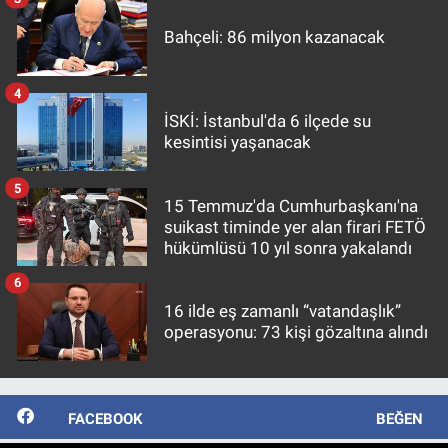
Bahçeli: 86 milyon kazanacak
4
İSKİ: İstanbul'da 6 ilçede su
kesintisi yaşanacak
5
15 Temmuz'da Cumhurbaşkanı'na
suikast timinde yer alan firari FETÖ
hükümlüsü 10 yıl sonra yakalandı
6
16 ilde eş zamanlı “vatandaşlık”
operasyonu: 73 kişi gözaltına alındı
FACEBOOK
BEĞEN