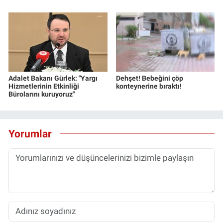
Yerel Yaşam
Canlı Yayın
Adalet Bakanı Gürlek: "Yargı
Dehşet! Bebeğini çöp
Hizmetlerinin Etkinliği
konteynerine bıraktı!
Bürolarını kuruyoruz"
Yorumlar