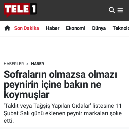
Anında Manşet
Son Dakika
Nöbetçi Eczaneler
Son Dakika
Haber
Ekonomi
Dünya
Teknolo
Başka Sohbetler
Haber
Hava Durumu
Belgesel
Ekonomi
Namaz Vakitleri
HABERLER
HABER
Bilim turu
Dünya
Trafik Durumu
Sofraların olmazsa olmazı
Bilim ve Teknoloji Evreni
Teknoloji
Süper Lig Puan Durumu ve Fikstür
peynirin içine bakın ne
koymuşlar
Doğa Konuşuyor
Sağlık
Tüm Manşetler
'Taklit veya Tağşiş Yapılan Gıdalar' listesine 11
Dünya
Spor
Son Dakika Haberleri
Şubat Salı günü eklenen peynir markaları şoke
etti.
Ege Saati
Yayın Akışı
Haber Arşivi