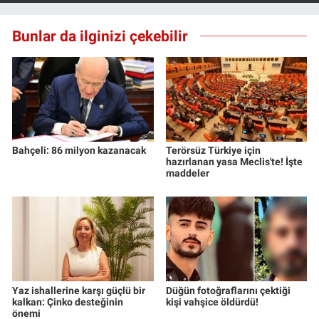
Nedir
Bunlar da ilginizi çekebilir
Popüler
Programlar
Sağlık
Spor
Bahçeli: 86 milyon kazanacak
Terörsüz Türkiye için
hazırlanan yasa Meclis'te! İşte
maddeler
Teknoloji
Türkiye'nin Geleceği
Türkiye'nin Gündemi
Yaz ishallerine karşı güçlü bir
Düğün fotoğraflarını çektiği
Yerel Gündem
kalkan: Çinko desteğinin
kişi vahşice öldürdü!
önemi