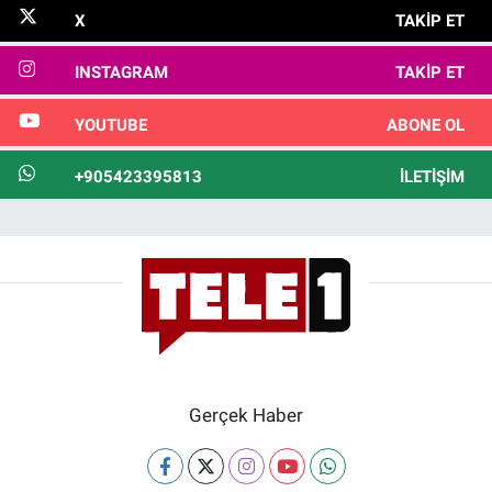
X
TAKIP ET
INSTAGRAM
TAKIP ET
YOUTUBE
ABONE OL
+905423395813
İLETIŞIM
Gerçek Haber