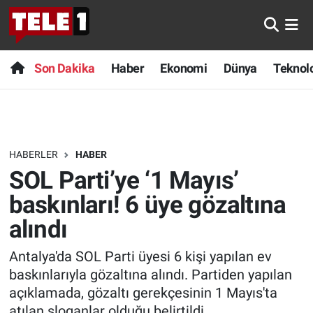
Anında Manşet
Son Dakika
Nöbetçi Eczaneler
Son Dakika
Haber
Ekonomi
Dünya
Teknolo
Başka Sohbetler
Haber
Hava Durumu
Belgesel
Ekonomi
Namaz Vakitleri
HABERLER
HABER
Bilim turu
Dünya
Trafik Durumu
SOL Parti’ye ‘1 Mayıs’
Bilim ve Teknoloji Evreni
Teknoloji
Süper Lig Puan Durumu ve Fikstür
baskınları! 6 üye gözaltına
alındı
Doğa Konuşuyor
Sağlık
Tüm Manşetler
Antalya'da SOL Parti üyesi 6 kişi yapılan ev
Dünya
Spor
Son Dakika Haberleri
baskınlarıyla gözaltına alındı. Partiden yapılan
açıklamada, gözaltı gerekçesinin 1 Mayıs'ta
Ege Saati
Yayın Akışı
Haber Arşivi
atılan sloganlar olduğu belirtildi.