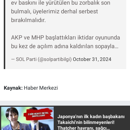
ev baskını ile yürütülen bu zorbalık son
Yerel Yaşam
bulmalı, üyelerimiz derhal serbest
bırakılmalıdır.
Canlı Yayın
AKP ve MHP başlattıkları iktidar oyununda
bu kez de açılım adına kaldırılan sopayla…
— SOL Parti (@solpartibilgi)
October 31, 2024
Kaynak:
Haber Merkezi
Japonya'nın ilk kadın başbakanı
Takaichi'nin bilinmeyenleri!
Thatcher hayranı, sağcı