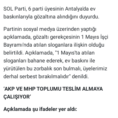
SOL Parti, 6 parti üyesinin Antalya'da ev
Gündem Özel
baskınlarıyla gözaltına alındığını duyurdu.
Günün görüntüsü
Partinin sosyal medya üzerinden yaptığı
açıklamada, gözaltı gerekçesinin 1 Mayıs İşçi
Haber
Bayramı'nda atılan sloganlara ilişkin olduğu
belirtildi. Açıklamada, "1 Mayıs'ta atılan
İlan
sloganları bahane ederek, ev baskını ile
Kimdir
yürütülen bu zorbalık son bulmalı, üyelerimiz
derhal serbest bırakılmalıdır" denildi.
Koronavirüs
‘AKP VE MHP TOPLUMU TESLİM ALMAYA
Kültür Sanat
ÇALIŞIYOR’
Ne demişti
Açıklamada şu ifadeler yer aldı: