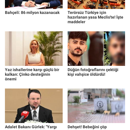
Bahçeli: 86 milyon kazanacak
Terörsüz Türkiye için
hazırlanan yasa Meclis'te! İşte
maddeler
Yaz ishallerine karşı güçlü bir
Düğün fotoğraflarını çektiği
kalkan: Çinko desteğinin
kişi vahşice öldürdü!
önemi
Adalet Bakanı Gürlek: "Yargı
Dehşet! Bebeğini çöp