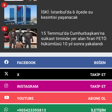
5
İSKİ: İstanbul'da 6 ilçede su
kesintisi yaşanacak
6
15 Temmuz'da Cumhurbaşkanı'na
suikast timinde yer alan firari FETÖ
hükümlüsü 10 yıl sonra yakalandı
FACEBOOK
BEĞEN
X
TAKIP ET
INSTAGRAM
TAKIP ET
YOUTUBE
ABONE OL
+905423395813
İLETIŞIM