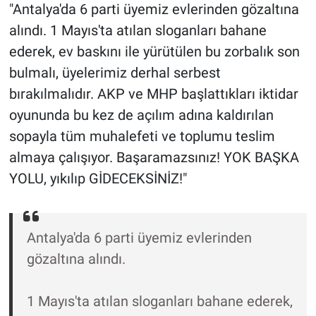
Nedir
"Antalya'da 6 parti üyemiz evlerinden gözaltına
alındı. 1 Mayıs'ta atılan sloganları bahane
Popüler
ederek, ev baskını ile yürütülen bu zorbalık son
bulmalı, üyelerimiz derhal serbest
Programlar
bırakılmalıdır. AKP ve MHP başlattıkları iktidar
Sağlık
oyununda bu kez de açılım adına kaldırılan
sopayla tüm muhalefeti ve toplumu teslim
Spor
almaya çalışıyor. Başaramazsınız! YOK BAŞKA
YOLU, yıkılıp GİDECEKSİNİZ!"
Teknoloji
Türkiye'nin Geleceği
Antalya'da 6 parti üyemiz evlerinden
Türkiye'nin Gündemi
gözaltına alındı.
Yerel Gündem
1 Mayıs'ta atılan sloganları bahane ederek,