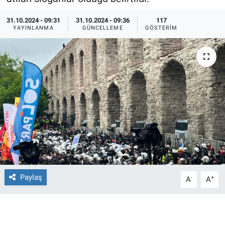
Ege'den Esintiler
İletişim
31.10.2024 - 09:31
31.10.2024 - 09:36
117
YAYINLANMA
GÜNCELLEME
GÖSTERIM
Eğitim
Eğlence
Ekonomi
Forum
Gerçeğin İzinde
Gün Başlıyor
Paylaş
-
+
A
A
Gün Bitiyor
Gün Ortası