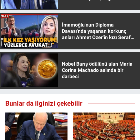
muhafazakar
İmamoğlu'nun Diploma
Davası'nda yaşanan korkunç
anları Ahmet Özer'in kızı Seraf
Özer anlattı!
Nobel Barış ödülünü alan Maria
Corina Machado aslında bir
darbeci
Bunlar da ilginizi çekebilir