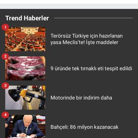
Trend Haberler
1
Terörsüz Türkiye için hazırlanan
yasa Meclis'te! İşte maddeler
2
9 üründe tek tırnaklı eti tespit edildi
3
Motorinde bir indirim daha
4
Bahçeli: 86 milyon kazanacak