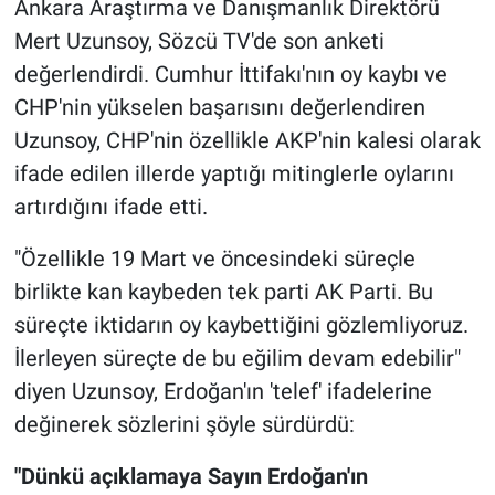
Ankara Araştırma ve Danışmanlık Direktörü
Mert Uzunsoy, Sözcü TV'de son anketi
Gündem Özel
değerlendirdi. Cumhur İttifakı'nın oy kaybı ve
CHP'nin yükselen başarısını değerlendiren
Günün görüntüsü
Uzunsoy, CHP'nin özellikle AKP'nin kalesi olarak
Haber
ifade edilen illerde yaptığı mitinglerle oylarını
artırdığını ifade etti.
İlan
"Özellikle 19 Mart ve öncesindeki süreçle
Kimdir
birlikte kan kaybeden tek parti AK Parti. Bu
süreçte iktidarın oy kaybettiğini gözlemliyoruz.
Koronavirüs
İlerleyen süreçte de bu eğilim devam edebilir"
diyen Uzunsoy, Erdoğan'ın 'telef' ifadelerine
Kültür Sanat
değinerek sözlerini şöyle sürdürdü:
Ne demişti
"Dünkü açıklamaya Sayın Erdoğan'ın