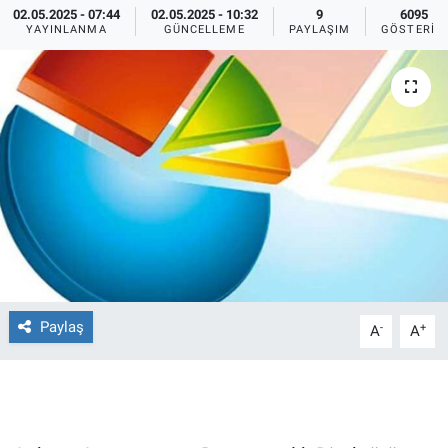
02.05.2025 - 07:44
02.05.2025 - 10:32
9
6095
YAYINLANMA
GÜNCELLEME
PAYLAŞIM
GÖSTERIM
Ege'den Esintiler
İletişim
Eğitim
Eğlence
Ekonomi
Forum
Gerçeğin İzinde
Paylaş
-
+
A
A
Gün Başlıyor
Gün Bitiyor
Gün Ortası