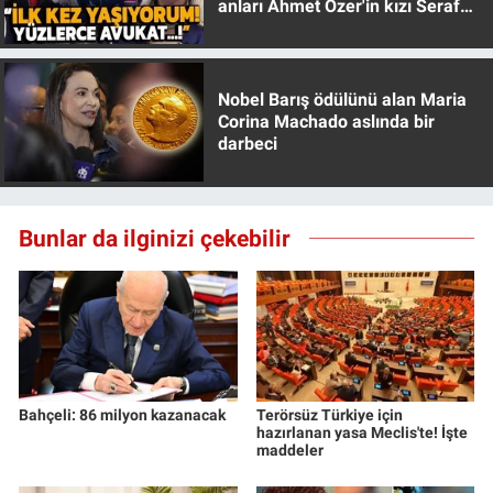
anları Ahmet Özer'in kızı Seraf
Özer anlattı!
Nobel Barış ödülünü alan Maria
Corina Machado aslında bir
darbeci
Bunlar da ilginizi çekebilir
Bahçeli: 86 milyon kazanacak
Terörsüz Türkiye için
hazırlanan yasa Meclis'te! İşte
maddeler