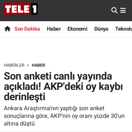
Anında Manşet
Son Dakika
Nöbetçi Eczaneler
Son Dakika
Haber
Ekonomi
Dünya
Teknolo
Başka Sohbetler
Haber
Hava Durumu
Belgesel
Ekonomi
Namaz Vakitleri
HABERLER
HABER
Bilim turu
Dünya
Trafik Durumu
Son anketi canlı yayında
Bilim ve Teknoloji Evreni
Teknoloji
Süper Lig Puan Durumu ve Fikstür
açıkladı! AKP'deki oy kaybı
derinleşti
Doğa Konuşuyor
Sağlık
Tüm Manşetler
Ankara Araştırma'nın yaptığı son anket
Dünya
Spor
Son Dakika Haberleri
sonuçlarına göre, AKP'nin oy oranı yüzde 30'un
altına düştü
Ege Saati
Yayın Akışı
Haber Arşivi