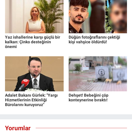
Yaz ishallerine karşı güçlü bir
Düğün fotoğraflarını çektiği
kalkan: Çinko desteğinin
kişi vahşice öldürdü!
önemi
Adalet Bakanı Gürlek: "Yargı
Dehşet! Bebeğini çöp
Hizmetlerinin Etkinliği
konteynerine bıraktı!
Bürolarını kuruyoruz"
Yorumlar