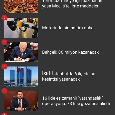
Terörsüz Türkiye için hazırlanan
yasa Meclis'te! İşte maddeler
2
Motorinde bir indirim daha
3
Bahçeli: 86 milyon kazanacak
4
İSKİ: İstanbul'da 6 ilçede su
kesintisi yaşanacak
5
16 ilde eş zamanlı “vatandaşlık”
operasyonu: 73 kişi gözaltına alındı