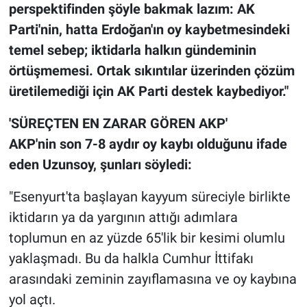
Nedir
perspektifinden şöyle bakmak lazım: AK
Parti'nin, hatta Erdoğan'ın oy kaybetmesindeki
Popüler
temel sebep; iktidarla halkın gündeminin
örtüşmemesi. Ortak sıkıntılar üzerinden çözüm
Programlar
üretilemediği için AK Parti destek kaybediyor."
Sağlık
'SÜREÇTEN EN ZARAR GÖREN AKP'
AKP'nin son 7-8 aydır oy kaybı olduğunu ifade
Spor
eden Uzunsoy, şunları söyledi:
Teknoloji
"Esenyurt'ta başlayan kayyum süreciyle birlikte
Türkiye'nin Geleceği
iktidarın ya da yargının attığı adımlara
toplumun en az yüzde 65'lik bir kesimi olumlu
Türkiye'nin Gündemi
yaklaşmadı. Bu da halkla Cumhur İttifakı
arasındaki zeminin zayıflamasına ve oy kaybına
Yerel Gündem
yol açtı.