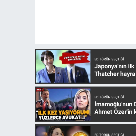
Gündem Özel
Günün görüntüsü
Haber
EDITÖRÜN SEÇTIĞI
İlan
Japonya'nın ilk
Thatcher hayra
Kimdir
Koronavirüs
EDITÖRÜN SEÇTIĞI
İmamoğlu'nun D
Kültür Sanat
Ahmet Özer'in k
Ne demişti
EDITÖRÜN SEÇTIĞI