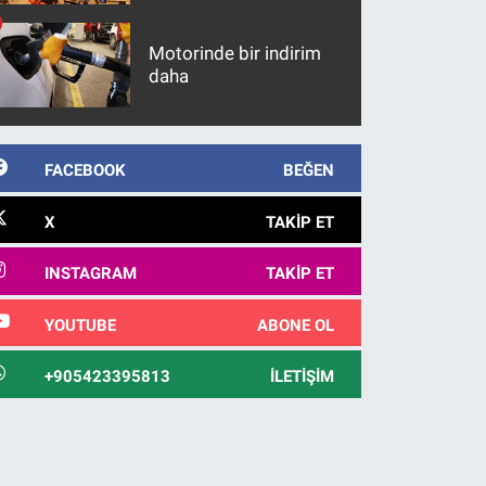
maddeler
Motorinde bir indirim
daha
FACEBOOK
BEĞEN
X
TAKIP ET
INSTAGRAM
TAKIP ET
YOUTUBE
ABONE OL
+905423395813
İLETIŞIM