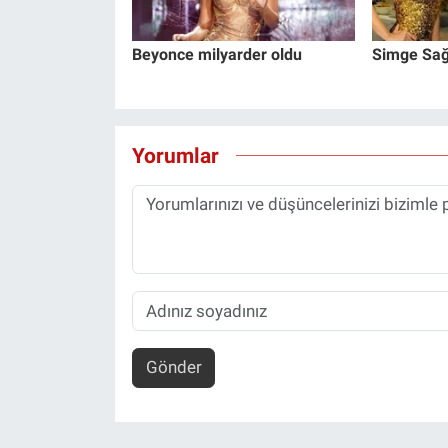
Yerel Yaşam
Beyonce milyarder oldu
Simge Sağın
Canlı Yayın
Yorumlar
Gönder