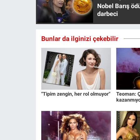
Nedir
Nobel Barış öd
darbeci
Popüler
Programlar
Bunlar da ilginizi çekebilir
Sağlık
Spor
Teknoloji
"Tipim zengin, her rol olmuyor"
Teoman: Ç
Türkiye'nin Geleceği
kazanmıy
Türkiye'nin Gündemi
Yerel Gündem