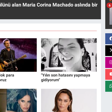
ülünü alan Maria Corina Machado aslında bir
6
ok para
"Yılın son hatasını yapmaya
oruz
gidiyorum"