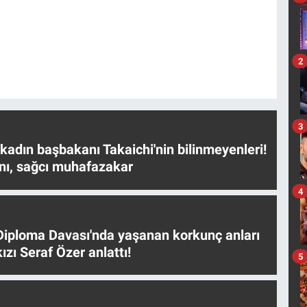
2
3
 kadın başbakanı Takaichi'nin bilinmeyenleri!
nı, sağcı muhafazakar
4
iploma Davası'nda yaşanan korkunç anları
ızı Seraf Özer anlattı!
5