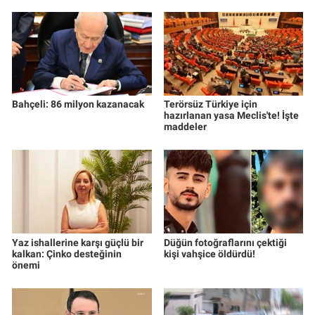
Bahçeli: 86 milyon kazanacak
Terörsüz Türkiye için
hazırlanan yasa Meclis'te! İşte
maddeler
Yaz ishallerine karşı güçlü bir
Düğün fotoğraflarını çektiği
kalkan: Çinko desteğinin
kişi vahşice öldürdü!
önemi