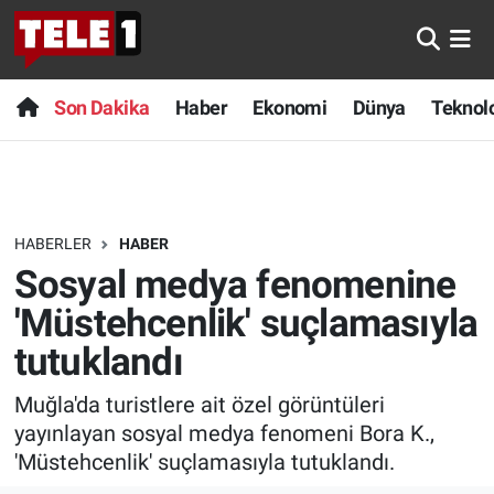
Anında Manşet
Son Dakika
Nöbetçi Eczaneler
Son Dakika
Haber
Ekonomi
Dünya
Teknolo
Başka Sohbetler
Haber
Hava Durumu
Belgesel
Ekonomi
Namaz Vakitleri
HABERLER
HABER
Bilim turu
Dünya
Trafik Durumu
Sosyal medya fenomenine
Bilim ve Teknoloji Evreni
Teknoloji
Süper Lig Puan Durumu ve Fikstür
'Müstehcenlik' suçlamasıyla
tutuklandı
Doğa Konuşuyor
Sağlık
Tüm Manşetler
Muğla'da turistlere ait özel görüntüleri
Dünya
Spor
Son Dakika Haberleri
yayınlayan sosyal medya fenomeni Bora K.,
'Müstehcenlik' suçlamasıyla tutuklandı.
Ege Saati
Yayın Akışı
Haber Arşivi