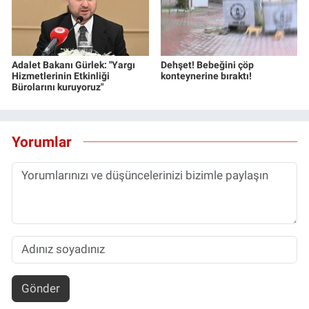
Adalet Bakanı Gürlek: "Yargı
Dehşet! Bebeğini çöp
Hizmetlerinin Etkinliği
konteynerine bıraktı!
Bürolarını kuruyoruz"
Yorumlar
Gönder