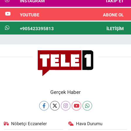
INSTAGRAM
TAKIP ET
YOUTUBE
ABONE OL
+905423395813
İLETIŞIM
Gerçek Haber
Nöbetçi Eczaneler
Hava Durumu