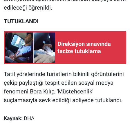
Nedir
edileceği öğrenildi.
Popüler
TUTUKLANDI
Programlar
Direksiyon sınavında
Sağlık
tacize tutuklama
Spor
Tatil yörelerinde turistlerin bikinili görüntülerini
Teknoloji
çekip paylaştığı tespit edilen sosyal medya
Türkiye'nin Geleceği
fenomeni Bora Kılıç, 'Müstehcenlik'
suçlamasıyla sevk edildiği adliyede tutuklandı.
Türkiye'nin Gündemi
Kaynak:
DHA
Yerel Gündem