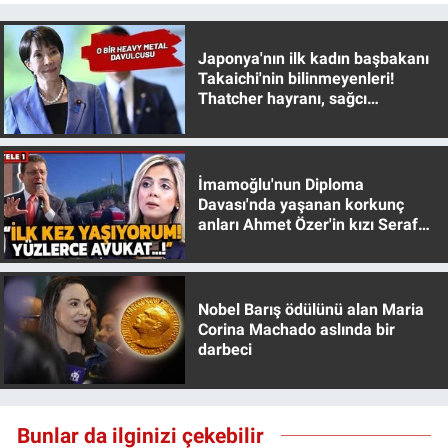
Yerel Yaşam
Japonya'nın ilk kadın başbakanı
Canlı Yayın
Takaichi'nin bilinmeyenleri!
Thatcher hayranı, sağcı
muhafazakar
İmamoğlu'nun Diploma
Davası'nda yaşanan korkunç
anları Ahmet Özer'in kızı Seraf
Özer anlattı!
Nobel Barış ödülünü alan Maria
Corina Machado aslında bir
darbeci
Bunlar da ilginizi çekebilir