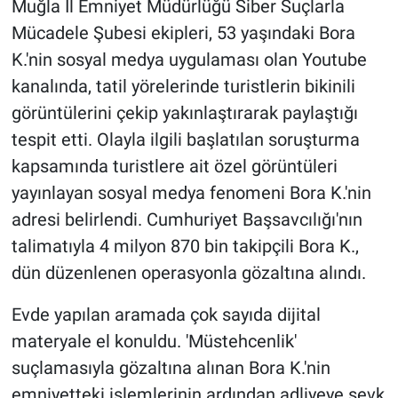
Muğla İl Emniyet Müdürlüğü Siber Suçlarla
Mücadele Şubesi ekipleri, 53 yaşındaki Bora
Gündem Özel
K.'nin sosyal medya uygulaması olan Youtube
kanalında, tatil yörelerinde turistlerin bikinili
Günün görüntüsü
görüntülerini çekip yakınlaştırarak paylaştığı
Haber
tespit etti. Olayla ilgili başlatılan soruşturma
kapsamında turistlere ait özel görüntüleri
İlan
yayınlayan sosyal medya fenomeni Bora K.'nin
adresi belirlendi. Cumhuriyet Başsavcılığı'nın
Kimdir
talimatıyla 4 milyon 870 bin takipçili Bora K.,
Koronavirüs
dün düzenlenen operasyonla gözaltına alındı.
Evde yapılan aramada çok sayıda dijital
Kültür Sanat
materyale el konuldu. 'Müstehcenlik'
Ne demişti
suçlamasıyla gözaltına alınan Bora K.'nin
emniyetteki işlemlerinin ardından adliyeye sevk