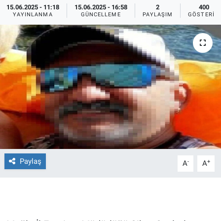
15.06.2025 - 11:18
15.06.2025 - 16:58
2
400
YAYINLANMA
GÜNCELLEME
PAYLAŞIM
GÖSTERIM
Ege'den Esintiler
İletişim
Eğitim
Eğlence
Ekonomi
Forum
Gerçeğin İzinde
Paylaş
-
+
A
A
Gün Başlıyor
Gün Bitiyor
Gün Ortası