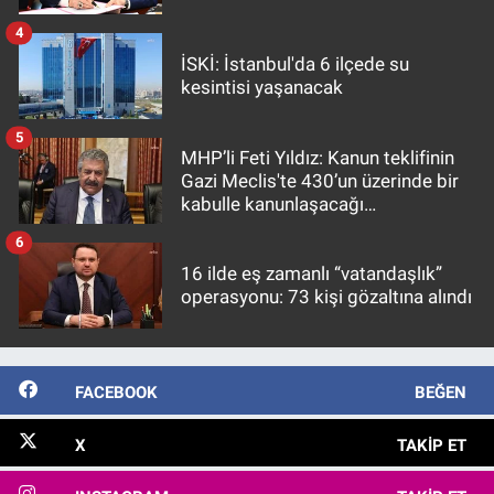
4
İSKİ: İstanbul'da 6 ilçede su
kesintisi yaşanacak
5
MHP’li Feti Yıldız: Kanun teklifinin
Gazi Meclis'te 430’un üzerinde bir
kabulle kanunlaşacağı
görülmektedir
6
16 ilde eş zamanlı “vatandaşlık”
operasyonu: 73 kişi gözaltına alındı
FACEBOOK
BEĞEN
X
TAKIP ET