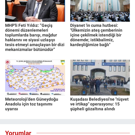
MHP'li Feti Yıldız: “Geçiş
Diyanet 'in cuma hutbesi:
dönemi düzenlemeleri
"Ülkemizin ateş çemberinin
toplumlarda barışı, mağdur
içine çekilmek istendiği bir
haklarını ve siyasi uzlaşıyı
dönemde; istikbalimiz,
tesis etmeyi amaçlayan bir dizi
kardeşliğimize bağlı"
mekanizmalar bütünüdür”
Meteoroloji’den Güneydoğu
Kuşadası Belediyesi'ne "rüşvet
Anadolu için toz taşınımı
ve irtikap" operasyonu: 15
uyarısı
şüpheli gözaltına alındı
Yorumlar