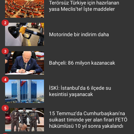
Terörsüz Türkiye için hazırlanan
yasa Meclis'te! İşte maddeler
2
Motorinde bir indirim daha
3
Bahçeli: 86 milyon kazanacak
4
İSKİ: İstanbul'da 6 ilçede su
kesintisi yaşanacak
5
15 Temmuz'da Cumhurbaşkanı'na
suikast timinde yer alan firari FETÖ
hükümlüsü 10 yıl sonra yakalandı