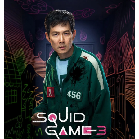
Nedir
Popüler
Programlar
Sağlık
Spor
Teknoloji
Türkiye'nin Geleceği
Türkiye'nin Gündemi
Yerel Gündem