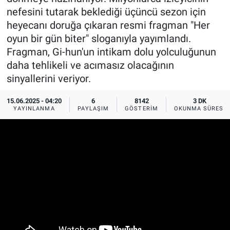
nefesini tutarak beklediği üçüncü sezon için
Ege'den Esintiler
İletişim
heyecanı doruğa çıkaran resmi fragman "Her
oyun bir gün biter" sloganıyla yayımlandı.
Eğitim
Fragman, Gi-hun'un intikam dolu yolculuğunun
daha tehlikeli ve acımasız olacağının
Eğlence
sinyallerini veriyor.
Ekonomi
15.06.2025 - 04:20
6
8142
3 DK
YAYINLANMA
PAYLAŞIM
GÖSTERIM
OKUNMA SÜRESI
Forum
Gerçeğin İzinde
Gün Başlıyor
Gün Bitiyor
Gün Ortası