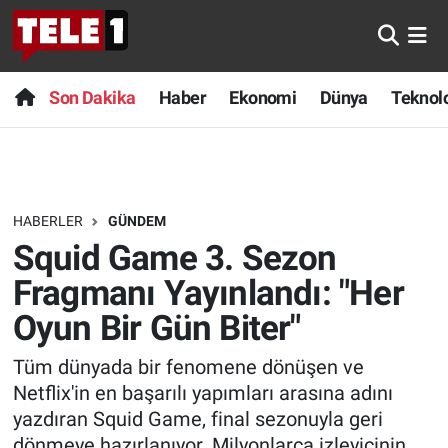
Anında Manşet
Son Dakika
Nöbetçi Eczaneler
Son Dakika
Haber
Ekonomi
Dünya
Teknolo
Başka Sohbetler
Haber
Hava Durumu
Belgesel
Ekonomi
Namaz Vakitleri
HABERLER
GÜNDEM
Bilim turu
Dünya
Trafik Durumu
Squid Game 3. Sezon
Bilim ve Teknoloji Evreni
Teknoloji
Süper Lig Puan Durumu ve Fikstür
Fragmanı Yayınlandı: "Her
Oyun Bir Gün Biter"
Doğa Konuşuyor
Sağlık
Tüm Manşetler
Tüm dünyada bir fenomene dönüşen ve
Dünya
Spor
Son Dakika Haberleri
Netflix'in en başarılı yapımları arasına adını
yazdıran Squid Game, final sezonuyla geri
Ege Saati
Yayın Akışı
Haber Arşivi
dönmeye hazırlanıyor. Milyonlarca izleyicinin