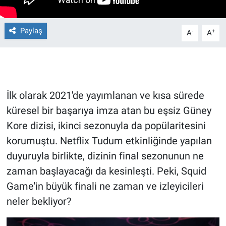
Gündem Özel
Paylaş
-
+
A
A
Günün görüntüsü
Haber
İlk olarak 2021'de yayımlanan ve kısa sürede
İlan
küresel bir başarıya imza atan bu eşsiz Güney
Kore dizisi, ikinci sezonuyla da popülaritesini
Kimdir
korumuştu. Netflix Tudum etkinliğinde yapılan
Koronavirüs
duyuruyla birlikte, dizinin final sezonunun ne
zaman başlayacağı da kesinleşti. Peki, Squid
Kültür Sanat
Game'in büyük finali ne zaman ve izleyicileri
neler bekliyor?
Ne demişti