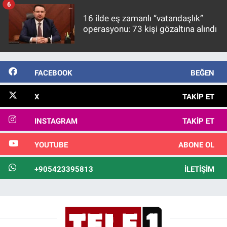
6
16 ilde eş zamanlı “vatandaşlık”
operasyonu: 73 kişi gözaltına alındı
FACEBOOK
BEĞEN
X
TAKIP ET
INSTAGRAM
TAKIP ET
YOUTUBE
ABONE OL
+905423395813
İLETIŞIM