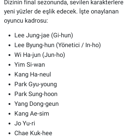
Dizinin final sezonunda, sevilen karakterlere
yeni yüzler de eşlik edecek. İşte onaylanan
oyuncu kadrosu:
Lee Jung-jae (Gi-hun)
Lee Byung-hun (Yönetici / In-ho)
Wi Ha-jun (Jun-ho)
Yim Si-wan
Kang Ha-neul
Park Gyu-young
Park Sung-hoon
Yang Dong-geun
Kang Ae-sim
Jo Yu-ri
Chae Kuk-hee