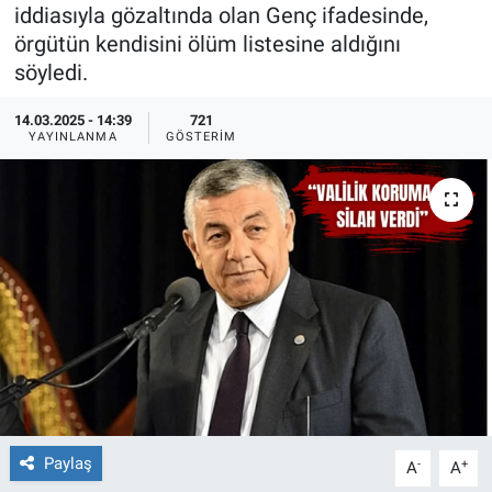
iddiasıyla gözaltında olan Genç ifadesinde,
Ege'den Esintiler
İletişim
örgütün kendisini ölüm listesine aldığını
söyledi.
Eğitim
14.03.2025 - 14:39
721
YAYINLANMA
GÖSTERIM
Eğlence
Ekonomi
Forum
Gerçeğin İzinde
Gün Başlıyor
Gün Bitiyor
Paylaş
-
+
A
A
Gün Ortası