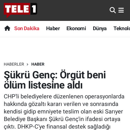
Anında Manşet
Son Dakika
Nöbetçi Eczaneler
Son Dakika
Haber
Ekonomi
Dünya
Teknolo
Başka Sohbetler
Haber
Hava Durumu
Belgesel
Ekonomi
Namaz Vakitleri
HABERLER
HABER
Bilim turu
Dünya
Trafik Durumu
Şükrü Genç: Örgüt beni
Bilim ve Teknoloji Evreni
Teknoloji
Süper Lig Puan Durumu ve Fikstür
ölüm listesine aldı
CHP'li belediyelere düzenlenen operasyonlarda
Doğa Konuşuyor
Sağlık
Tüm Manşetler
hakkında gözaltı kararı verilen ve sonrasında
Dünya
Spor
Son Dakika Haberleri
kendisi gidip emniyete teslim olan eski Sarıyer
Belediye Başkanı Şükrü Genç'in ifadesi ortaya
Ege Saati
Yayın Akışı
Haber Arşivi
çıktı. DHKP-C'ye finansal destek sağladığı