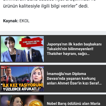
ürünün kalitesiyle ilgili bilgi verirler” dedi.
Kaynak:
EKOL
Japonya'nın ilk kadın başbakanı
Takaichi'nin bilinmeyenleri!
Thatcher hayranı, sağcı
muhafazakar
İmamoğlu'nun Diploma
Davası'nda yaşanan korkunç
anları Ahmet Özer'in kızı Seraf
Özer anlattı!
Nobel Barış ödülünü alan Maria