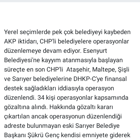
Gündem Özel
Günün görüntüsü
Yerel seçimlerde pek çok belediyeyi kaybeden
AKP iktidarı, CHP'li belediyelere operasyonlar
Haber
düzenlemeye devam ediyor. Esenyurt
Belediyesi'ne kayyım atanmasıyla başlayan
İlan
süreçte en son CHP'li Ataşehir, Maltepe, Şişli
ve Sarıyer belediyelerine DHKP-C'ye finansal
Kimdir
destek sağladıkları iddiasıyla operasyon
Koronavirüs
düzenlendi. 34 kişi operasyonlar kapsamında
gözaltına alındı. Hakkında gözaltı kararı
Kültür Sanat
çıkartılan ancak operasyonun düzenlendiği
adreste bulunmayan eski Sarıyer Belediye
Ne demişti
Başkanı Şükrü Genç kendisi emniyete giderek