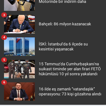
Motorinde bir indirim daha
3
Bahçeli: 86 milyon kazanacak
4
İSKİ: İstanbul'da 6 ilçede su
kesintisi yaşanacak
5
15 Temmuz'da Cumhurbaşkanı'na
suikast timinde yer alan firari FETÖ
hükümlüsü 10 yıl sonra yakalandı
6
16 ilde eş zamanlı “vatandaşlık”
operasyonu: 73 kişi gözaltına alındı