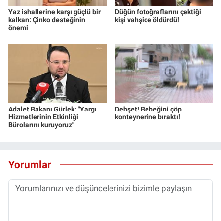
Yaz ishallerine karşı güçlü bir
Düğün fotoğraflarını çektiği
kalkan: Çinko desteğinin
kişi vahşice öldürdü!
önemi
Adalet Bakanı Gürlek: "Yargı
Dehşet! Bebeğini çöp
Hizmetlerinin Etkinliği
konteynerine bıraktı!
Bürolarını kuruyoruz"
Yorumlar