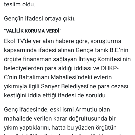
Nedir
teslim oldu.
Popüler
Genç'in ifadesi ortaya çıktı.
“VALİLİK KORUMA VERDİ”
Programlar
Ekol TV'de yer alan habere göre, soruşturma
Sağlık
kapsamında ifadesi alınan Genç'e tanık B.E.’nin
örgüte finansman sağlayan İhtiyaç Komitesi’nin
Spor
belediyelerden para aldığı iddiası ve DHKP-
C’nin Baltalimanı Mahallesi’ndeki evlerin
Teknoloji
yıkımıyla ilgili Sarıyer Belediyesi’ne para cezası
Türkiye'nin Geleceği
kestiğini iddia ettiği ifadesi de soruldu.
Genç ifadesinde, eski ismi Armutlu olan
Türkiye'nin Gündemi
mahallede verilen karar doğrultusunda bir
Yerel Gündem
yıkım yaptıklarını, hatta bu yüzden örgütün