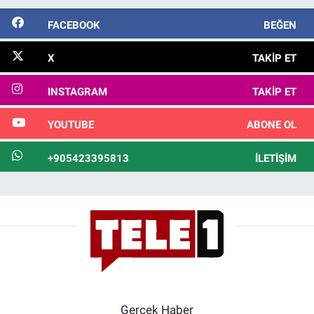
FACEBOOK
BEĞEN
X
TAKIP ET
INSTAGRAM
TAKIP ET
YOUTUBE
ABONE OL
+905423395813
İLETIŞIM
Gerçek Haber