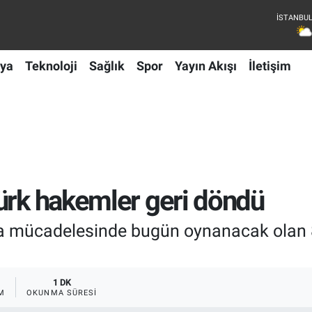
ya
Teknoloji
Sağlık
Spor
Yayın Akışı
İletişim
ürk hakemler geri döndü
fta mücadelesinde bugün oynanacak olan
1 DK
M
OKUNMA SÜRESI