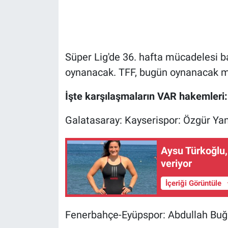
Gündem Özel
Günün görüntüsü
Süper Lig'de 36. hafta mücadelesi b
oynanacak. TFF, bugün oynanacak ma
Haber
İşte karşılaşmaların VAR hakemleri:
İlan
Galatasaray: Kayserispor: Özgür Ya
Kimdir
Aysu Türkoğlu,
Koronavirüs
veriyor
Kültür Sanat
İçeriği Görüntüle
Ne demişti
Fenerbahçe-Eyüpspor: Abdullah Buğ