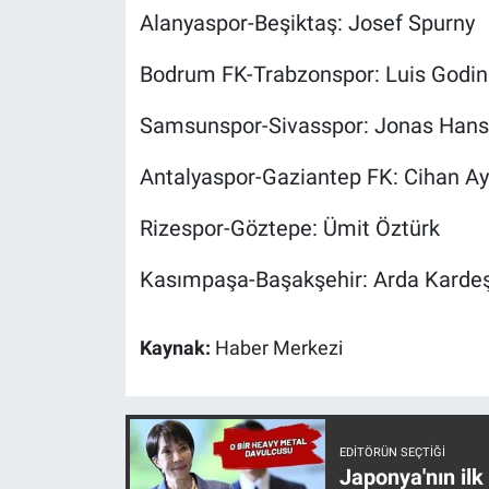
Nedir
Alanyaspor-Beşiktaş: Josef Spurny
Popüler
Bodrum FK-Trabzonspor: Luis Godi
Programlar
Samsunspor-Sivasspor: Jonas Han
Antalyaspor-Gaziantep FK: Cihan Ay
Sağlık
Rizespor-Göztepe: Ümit Öztürk
Spor
Kasımpaşa-Başakşehir: Arda Kardeş
Teknoloji
Türkiye'nin Geleceği
Kaynak:
Haber Merkezi
Türkiye'nin Gündemi
Yerel Gündem
EDITÖRÜN SEÇTIĞI
Japonya'nın ilk