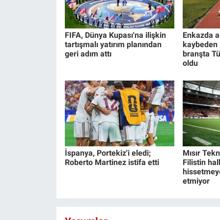
FIFA, Dünya Kupası'na ilişkin
Enkazda ai
tartışmalı yatırım planından
kaybeden 
geri adım attı
branşta T
oldu
İspanya, Portekiz'i eledi;
Mısır Tekn
Roberto Martinez istifa etti
Filistin hal
hissetmey
etmiyor