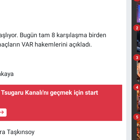
2
aşlıyor. Bugün tam 8 karşılaşma birden
çların VAR hakemlerini açıkladı.
3
nkaya
4
 Tsugaru Kanalı'nı geçmek için start
5
ra Taşkınsoy