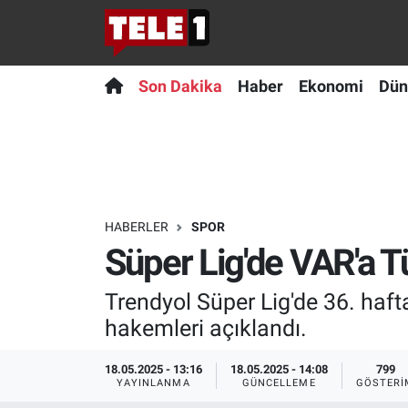
Anında Manşet
Son Dakika
Nöbetçi Eczaneler
Son Dakika
Haber
Ekonomi
Dün
Başka Sohbetler
Haber
Hava Durumu
Belgesel
Ekonomi
Namaz Vakitleri
Bilim turu
Dünya
Trafik Durumu
HABERLER
SPOR
Süper Lig'de VAR'a T
Bilim ve Teknoloji Evreni
Teknoloji
Süper Lig Puan Durumu ve Fikstür
Trendyol Süper Lig'de 36. ha
Doğa Konuşuyor
Sağlık
Tüm Manşetler
hakemleri açıklandı.
Dünya
Spor
Son Dakika Haberleri
18.05.2025 - 13:16
18.05.2025 - 14:08
799
YAYINLANMA
GÜNCELLEME
GÖSTERI
Ege Saati
Yayın Akışı
Haber Arşivi