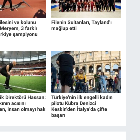
lesini ve kolunu
Filenin Sultanları, Tayland'ı
Meryem, 3 farklı
mağlup etti
ürkiye şampiyonu
ik Direktörü Hassan:
Türkiye'nin ilk engelli kadın
kının acısını
pilotu Kübra Denizci
en, insan olmayı hak
Keskin'den İtalya'da çifte
başarı