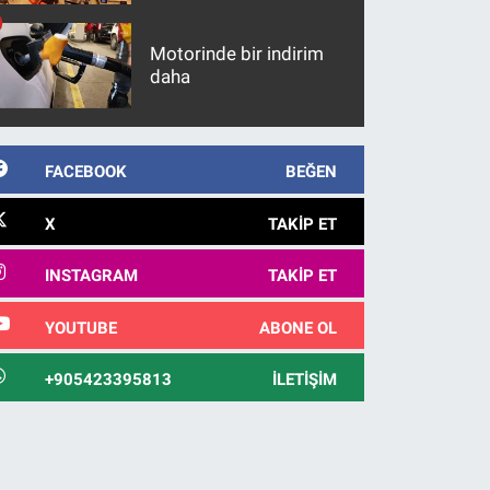
maddeler
Motorinde bir indirim
daha
FACEBOOK
BEĞEN
X
TAKIP ET
INSTAGRAM
TAKIP ET
YOUTUBE
ABONE OL
+905423395813
İLETIŞIM