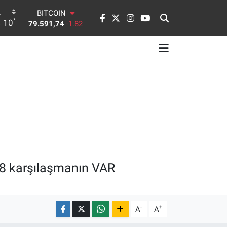
BITCOIN
79.591,74
-1.82
°
10
DOLAR
45,43620
0.02
EURO
53,38690
0.19
STERLİN
61,60380
0.18
G.ALTIN
6862,09000
0.19
BİST100
14.598,00
0
 8 karşılaşmanın VAR
-
+
A
A