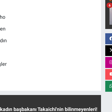
6
nho
sen
dın
ler
 kadın başbakanı Takaichi'nin bilinmeyenleri!