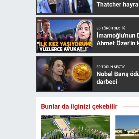
Thatcher hayra
Yerel Yaşam
Canlı Yayın
EDITÖRÜN SEÇTIĞI
İmamoğlu'nun D
Ahmet Özer'in k
EDITÖRÜN SEÇTIĞI
Nobel Barış öd
darbeci
Bunlar da ilginizi çekebilir