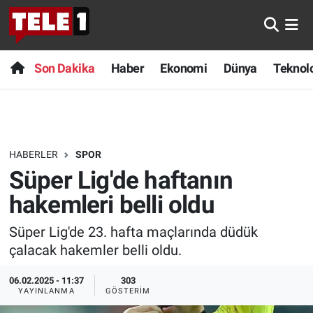
Anında Manşet
Son Dakika
Nöbetçi Eczaneler
Son Dakika
Haber
Ekonomi
Dünya
Teknolo
Başka Sohbetler
Haber
Hava Durumu
Belgesel
Ekonomi
Namaz Vakitleri
HABERLER
SPOR
Bilim turu
Dünya
Trafik Durumu
Süper Lig'de haftanın
Bilim ve Teknoloji Evreni
Teknoloji
Süper Lig Puan Durumu ve Fikstür
hakemleri belli oldu
Süper Lig'de 23. hafta maçlarında düdük
Doğa Konuşuyor
Sağlık
Tüm Manşetler
çalacak hakemler belli oldu.
Dünya
Spor
Son Dakika Haberleri
06.02.2025 - 11:37
303
YAYINLANMA
GÖSTERIM
Ege Saati
Yayın Akışı
Haber Arşivi