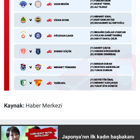
Nedir
Popüler
Programlar
Sağlık
Spor
Teknoloji
Türkiye'nin Geleceği
Kaynak:
Haber Merkezi
Türkiye'nin Gündemi
Yerel Gündem
Japonya'nın ilk kadın başbakanı