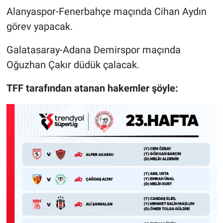
Alanyaspor-Fenerbahçe maçında Cihan Aydın
Gündem Özel
görev yapacak.
Günün görüntüsü
Galatasaray-Adana Demirspor maçında
Oğuzhan Çakır düdük çalacak.
Haber
TFF tarafından atanan hakemler şöyle:
İlan
Kimdir
Koronavirüs
Kültür Sanat
Ne demişti