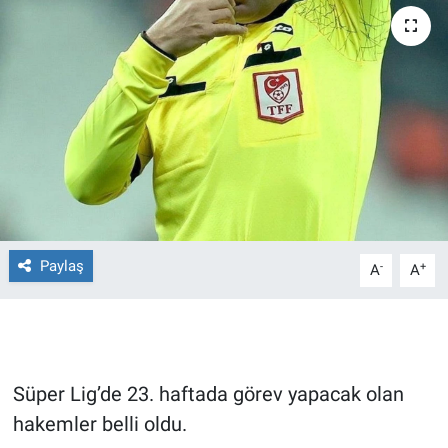
Ege'den Esintiler
İletişim
Eğitim
Eğlence
Ekonomi
Forum
Paylaş
-
+
A
A
Gerçeğin İzinde
Gün Başlıyor
Süper Lig’de 23. haftada görev yapacak olan
Gün Bitiyor
hakemler belli oldu.
Gün Ortası