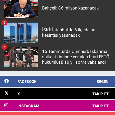
Bahçeli: 86 milyon kazanacak
5
İSKİ: İstanbul'da 6 ilçede su
kesintisi yaşanacak
6
15 Temmuz'da Cumhurbaşkanı'na
suikast timinde yer alan firari FETÖ
hükümlüsü 10 yıl sonra yakalandı
FACEBOOK
BEĞEN
X
TAKIP ET
INSTAGRAM
TAKIP ET