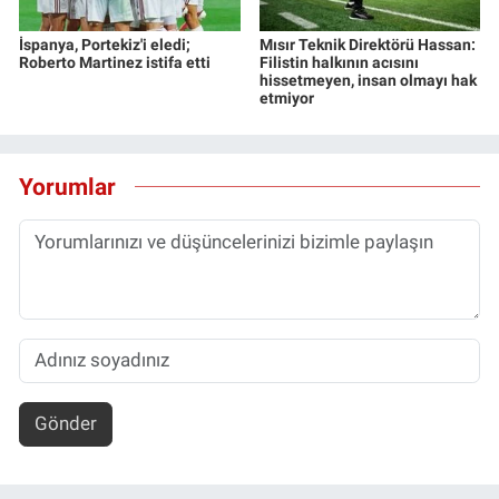
İspanya, Portekiz'i eledi;
Mısır Teknik Direktörü Hassan:
Roberto Martinez istifa etti
Filistin halkının acısını
hissetmeyen, insan olmayı hak
etmiyor
Yorumlar
Gönder