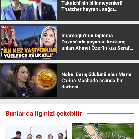
Takaichi'nin bilinmeyenleri!
Yerel Yaşam
Thatcher hayranı, sağcı
muhafazakar
Canlı Yayın
İmamoğlu'nun Diploma
Davası'nda yaşanan korkunç
anları Ahmet Özer'in kızı Seraf
Özer anlattı!
Nobel Barış ödülünü alan Maria
Corina Machado aslında bir
darbeci
Bunlar da ilginizi çekebilir